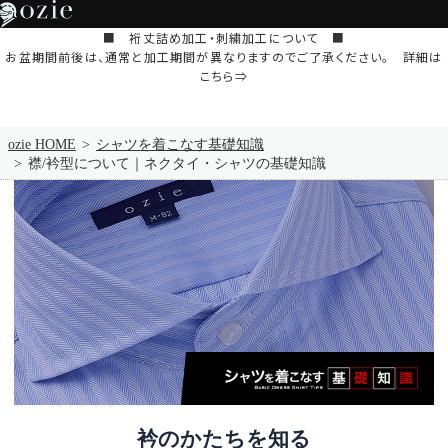
■ 裄丈詰め加工・刺繍加工について ■
お盆期間前後は、通常と加工期間が異なりますのでご了承ください。 詳細は
こちら⇒
ozie HOME
シャツを着こなす基礎知識
襟/衿型について｜ネクタイ・シャツの基礎知識
衿のかたちを知る