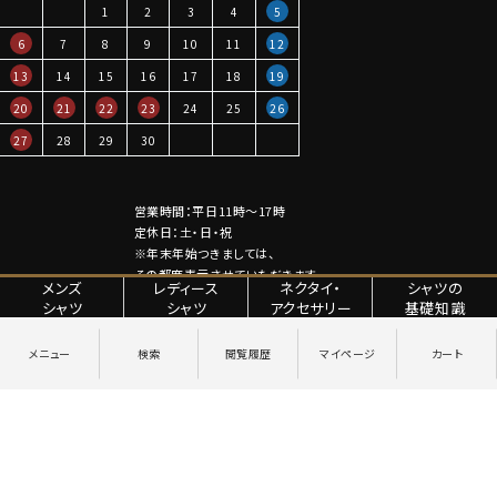
1
2
3
4
5
6
7
8
9
10
11
12
13
14
15
16
17
18
19
20
21
22
23
24
25
26
27
28
29
30
営業時間：平日11時～17時
定休日：土・日・祝
※年末年始つきましては、
その都度表示させていただきます。
メンズ
レディース
ネクタイ・
シャツの
シャツ
シャツ
アクセサリー
基礎知識
特定商取引法に関する表記
プライバシーポリシー
Copyright © YANAGIDA ORIMONO CO.LTD. All Rights Reserved.