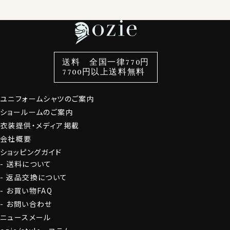
特集
ネクタイ
素材・機能から選ぶ
ネクタイピン
衿型から選ぶ
ポケットチーフ
袖・カフス型から選ぶ
カフスボタン
色から選ぶ
ベルト
柄から選ぶ
サスペンダー
スタイルから選ぶ
財布・名刺入れ
カジュアルシャツ
バッグ
送料 全国一律770円
7700円以上送料無料
定番シャツ
帽子
ストール・マフラー
グローブ
ユニフォームシャツのご案内
ショールームのご案内
衣装提供・メディア掲載
会社概要
ショッピングガイド
送料について
返品交換について
お買い物FAQ
お問い合わせ
ニュースメール