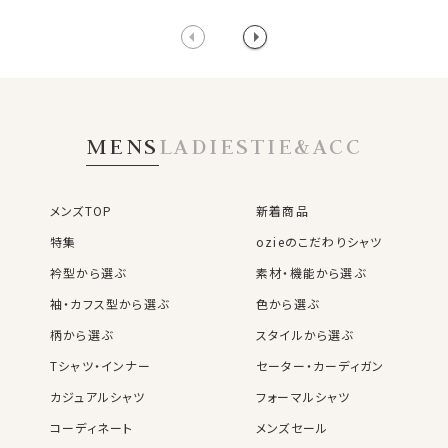
MENS
LADIES
TIE&ACC
メンズTOP
新着商品
特集
ozieのこだわりシャツ
衿型から選ぶ
素材・機能から選ぶ
袖・カフス型から選ぶ
色から選ぶ
柄から選ぶ
スタイルから選ぶ
Tシャツ・インナー
セーター・カーディガン
カジュアルシャツ
フォーマルシャツ
コーディネート
メンズセール
レディースTOP
ネクタイ・アクセサリーTOP
新着商品
新着商品