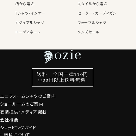
柄から選ぶ
スタイルから選ぶ
Tシャツ・インナー
セーター・カーディガン
カジュアルシャツ
フォーマルシャツ
コーディネート
メンズセール
レディースTOP
ネクタイ・アクセサリーTOP
新着商品
新着商品
特集
ネクタイ
素材・機能から選ぶ
ネクタイピン
衿型から選ぶ
ポケットチーフ
袖・カフス型から選ぶ
カフスボタン
色から選ぶ
ベルト
柄から選ぶ
サスペンダー
スタイルから選ぶ
財布・名刺入れ
カジュアルシャツ
バッグ
送料 全国一律770円
7700円以上送料無料
定番シャツ
帽子
ストール・マフラー
グローブ
ユニフォームシャツのご案内
ショールームのご案内
衣装提供・メディア掲載
会社概要
ショッピングガイド
送料について