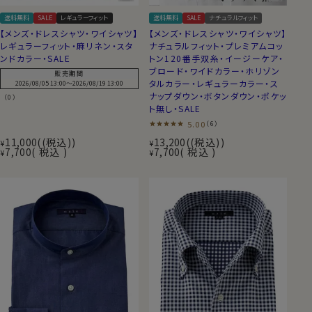
送料無料
SALE
レギュラーフィット
送料無料
SALE
ナチュラルフィット
【メンズ・ドレスシャツ・ワイシャツ】
【メンズ・ドレスシャツ・ワイシャツ】
レギュラーフィット・麻リネン・スタ
ナチュラルフィット・プレミアムコッ
ンドカラー・SALE
トン120番手双糸・イージーケア・
ブロード・ワイドカラー・ホリゾン
販売期間
タルカラー・レギュラーカラー・ス
2026/08/05 13:00
〜
2026/08/19 13:00
ナップダウン・ボタンダウン・ポケッ
（0）
ト無し・SALE
5.00
（6）
11,000
(税込)
13,200
(税込)
¥
¥
7,700
税込
7,700
税込
¥
¥