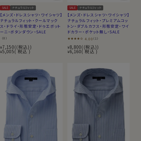
SALE
ナチュラルフィット
SALE
ナチュラルフィット
【メンズ・ドレスシャツ・ワイシャツ】
【メンズ・ドレスシャツ・ワイシャツ】
ナチュラルフィット・クールマック
ナチュラルフィット・プレミアムコッ
ス・ドライ・形態安定・ドゥエボット
トン・ダブルカフス・形態安定・ワイ
ーニ・ボタンダウン・SALE
ドカラー・ポケット無し・SALE
（0）
4.00
（1）
7,150
(税込)
8,800
(税込)
¥
¥
5,005
税込
6,160
税込
¥
¥