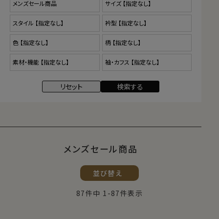
メンズセール商品
並び替え
87
件中
1
-
87
件表示