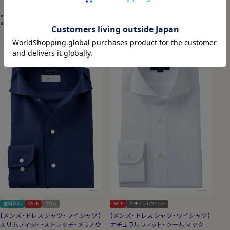
（0）
（0）
8,800
(税込)
8,800
(税込)
¥
¥
6,160
税込
6,160
税込
¥
¥
送料無料
SALE
スリム
SALE
ナチュラルフィット
【メンズ・ドレスシャツ・ワイシャツ】
【メンズ・ドレスシャツ・ワイシャツ】
スリムフィット・ストレッチ・メリノウ
ナチュラルフィット・クールマック