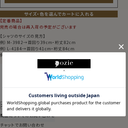
サイズ・色を選んでカートに入れる
【定番商品】
完売の場合は再入荷の予定がございます
【シャツのサイズの見方】
例）M-3982→首回り39cm・裄丈82cm
例）L-4184→首回り41cm・裄丈84cm
例）TALL-L-4190→首回り41cm・裄丈90cm
東京都
変更
明日
13時00分
までのご注文で
2026/08/11（火）
に
宅配便
でお届けします。
（※裄丈加工・刺繍がある場合は除く）
スタイル・サイズについて詳しく見る
商品についてのお問い合わせ
チャットでお問い合わせ