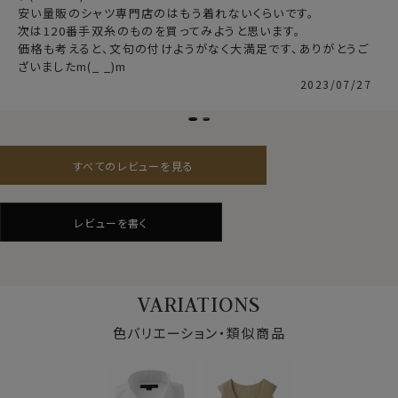
●形態安定加工
安い量販のシャツ専門店のはもう着れないくらいです。

素材感・風合い・見栄えの良いことが特徴である綿
次は120番手双糸のものを買ってみようと思います。

100％ですが、天然素材であるが故にしわができやすい
価格も考えると、文句の付けようがなく大満足です、ありがとうご
素材。
ざいましたm(_ _)m
そこで
プレミアムコットン使用の綿100％に特殊な形態
2023/07/27
安定加工を施すことにより、ポリエステル混の形態安定シ
ャツに近い防しわ性があります。
しかし特殊な形態安定加工を施すと、生地にややハリが
仕様表
出てソフト感が失われがちになります。
すべてのレビューを見る
綿100％（80番手双糸）
そこでこの生地には綿特有のソフト感や素材感をいかし
素材
プレミアムコットン＝スーピマ綿
た上で防しわ機能を高めるべく、液体アンモニア処理を
形態安定
したうえで形態安定加工を施しました。
レビューを書く
素材名
ピンポイントオックスフォード
結果、光沢感・ソフト感にあふれ着心地のいい、さらに洗
衿型
ワイドカラー
濯後のお手入れが楽といった、相反する事象を併せ持っ
キーパー
取り外し式
た、ozieの別注生地ならではの上質シャツに仕上がりま
前立て
裏前立て
した。
VARIATIONS
後身頃
バックダーツ入り
ポケット
ポケットあり
色バリエーション・類似商品
柄
無地
●衿型について
カフス
ダブルカフス
タイドアップに最適なほどよい大きさのワイドカラーを選
衿高
前3.0cm 後4.6cm