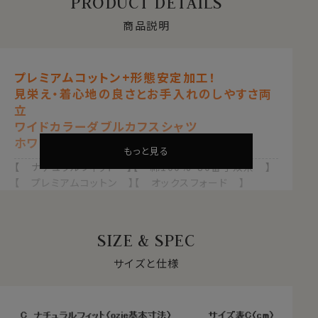
PRODUCT DETAILS
商品説明
プレミアムコットン+形態安定加工！
見栄え・着心地の良さとお手入れのしやすさ両
立
ワイドカラーダブルカフスシャツ
ホワイト 白
もっと見る
【 ナチュラルフィット 】【 綿100%・80番手双糸 】
【 プレミアムコットン 】【 オックスフォード 】
【 形態安定 】【 ワイドカラー 】
【 ダブルカフス 】【 定番商品 】
【 長袖 】
SIZE & SPEC
●スーピマ綿とは？
サイズと仕様
繊維の長さが通常より長い綿（詳しくは繊維の長さが
28.6mm以上の原綿）を
超長綿
といいます。
超長綿は世界の綿生産量のたった3％しかない希少性の