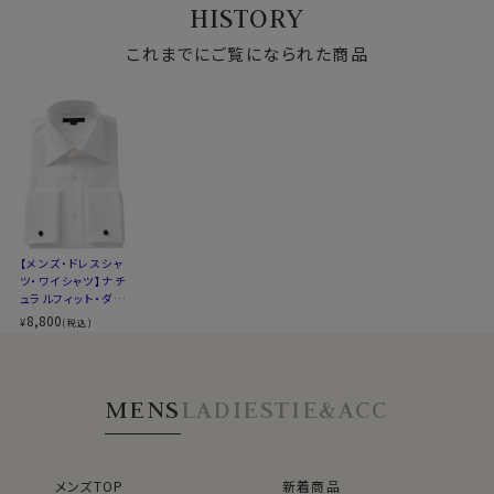
HISTORY
カート部分にて組紐カフリンクスの有無をご選択くださ
双糸・イージーケ
ワイドカラー
ォード・形態安定・ワ
ワイドカラー・ポケッ
ア・ワイドカラー・ポ
イドカラー
ト無し
い。
ケット無し
これまでにご覧になられた商品
ご希望の方は、「希望する」
ご不要の方は、「不要」
カフスボタンをお持ちでなくてもすぐにご着用いただけま
す。
S-37～LL-43・3L-45･4L-47cm / トールM-88・L-90・
LL-90cm・全１２サイズにてご用意。(サイズ表C)
【メンズ・ドレスシャ
ツ・ワイシャツ】ナチ
ュラルフィット・ダブ
▼【定番商品】欠品サイズは再入荷の予定があります。再
ルカフス・プレミアム
8,800
¥
(税込)
入荷日は未定です。
コットン・オックスフ
ォード・形態安定・ワ
20526
イドカラー
MENS
LADIES
TIE&ACC
メンズTOP
新着商品