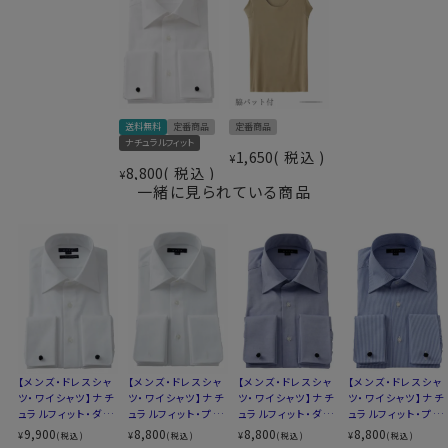
択しました。
S-37～LL-43・3L-45・4L-47cm
サイズC
トールM-88・L-90・LL-90cm
全１２サイズ
●ダブルカフスシャツ
スタイル
ナチュラルフィット
袖口を折り返してカフリンクス（カフスボタン）で留める
生産国
中国
カフス型＝ダブルカフス。
送料無料
定番商品
定番商品
ジャケットの袖口から覗く立体感のあるカフスとカフリン
ナチュラルフィット
▼【定番商品】欠品サイズは再入荷の予定があります。再
クスが魅せる、こだわりディティールです。
1,650
税込
¥
8,800
税込
入荷日は未定です。
ワンランクアップのドレスシャツスタイルに！
¥
一緒に見られている商品
▼ナチュラルフィットとは？
後ろ身頃にダーツを入れて、ウエスト部分をやや絞ったス
ビジネスやフォーマルシーンで堂々と身につけることの
タイルです。
できる、大人の男の数少ないアクセサリーの一つ＝カフリ
適度に絞ったウエストラインは細すぎず、それでいてダボ
ンクス。
つきのないシルエット。
ビジネスシーンでの着用の際は、カフリンクスの選び方に
着心地を考え、細いだけのシャツとは一線を画したつくり
ルールはありません。
になっています。
スーツの色や気分でお好みのカフリンクスに付け替えて、
※43cm（LL）・45cm（3L）・47cm(4L)サイズにおいて
コーディネイトをよりお楽しみください。
は絞りを若干ゆるくしております。 細さを気にせず一般的
【メンズ・ドレスシャ
【メンズ・ドレスシャ
【メンズ・ドレスシャ
【メンズ・ドレスシャ
なサイズと同じ感覚でお選びください。
ツ・ワイシャツ】ナチ
ツ・ワイシャツ】ナチ
ツ・ワイシャツ】ナチ
ツ・ワイシャツ】ナチ
ュラルフィット・ダブ
ュラルフィット・プレ
ュラルフィット・ダブ
ュラルフィット・プレ
●カフリンクス（カフスボタン）をご希望のお客様には付
ルカフス・プレミアム
ミアムコットン・ダブ
ルカフス・プレミアム
ミアムコットン・ブロ
9,900
8,800
8,800
8,800
¥
¥
¥
¥
属いたします！
(税込)
(税込)
(税込)
(税込)
コットン・120番手
ルカフス・形態安定・
コットン・オックスフ
ード・ダブルカフス・