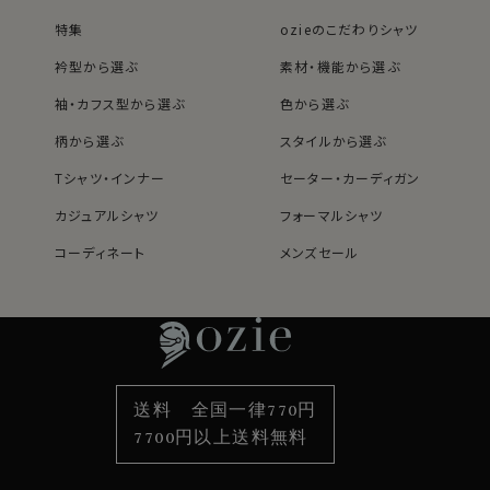
特集
ozieのこだわりシャツ
衿型から選ぶ
素材・機能から選ぶ
袖・カフス型から選ぶ
色から選ぶ
柄から選ぶ
スタイルから選ぶ
Tシャツ・インナー
セーター・カーディガン
カジュアルシャツ
フォーマルシャツ
コーディネート
メンズセール
レディースTOP
ネクタイ・アクセサリーTOP
新着商品
新着商品
特集
ネクタイ
素材・機能から選ぶ
ネクタイピン
衿型から選ぶ
ポケットチーフ
袖・カフス型から選ぶ
カフスボタン
色から選ぶ
ベルト
柄から選ぶ
サスペンダー
送料 全国一律770円
スタイルから選ぶ
財布・名刺入れ
カジュアルシャツ
バッグ
7700円以上送料無料
定番シャツ
帽子
ストール・マフラー