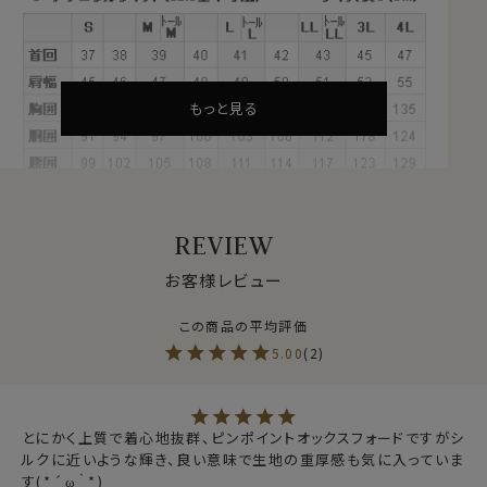
高いプレミアムコットンです。
その中の1種類がアメリカ南西部が産地の
スーピマ綿
で
す。
もっと見る
REVIEW
●ピンポイントオックスフォード
お客様レビュー
シャツ生地として人気のオックスフォード生地。
ピンオックスは、通常のオックスフォード生地より、ソフト
でしなやか、光沢感もアップ。
程よい厚みとハリのある素材感。
5.00
2
ビジネスシーンにもってこいの生地です。
プレミアムコットンを使用したワンランクアップのオック
スフォード生地です。
とにかく上質で着心地抜群、ピンポイントオックスフォードですがシ
ルクに近いような輝き、良い意味で生地の重厚感も気に入っていま
す(⁠*⁠´⁠ω⁠｀⁠*⁠)
