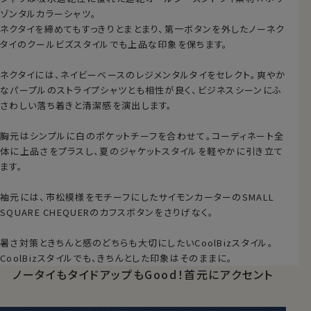
ゾンタルカラーシャツ。
ネクタイを締めてもすっきりとまとまり、第一ボタンを外したノーネク
タイのクールビズスタイルでも上品な印象を保ちます。
ネクタイには、ネイビーベースのレジメンタルタイをセレクト。爽やか
なパープルのストライプシャツとも相性が良く、ビジネスシーンにふ
さわしい落ち着きと清潔感を演出します。
胸元はシンプルに白のポケットチーフを合わせて。コーディネート全
体に上品さをプラスし、夏のジャケットスタイルを軽やかに引き立て
ます。
袖元には、市松模様をモチーフにしたサイモンカーターのSMALL
SQUARE CHEQUERのカフスボタンをさりげなく。
暑さ対策ときちんと感のどちらも大切にしたいCoolBizスタイル。
CoolBizスタイルでも、きちんとした印象はそのままに。
ノータイもタイドアップもGood！
首元にアクセント