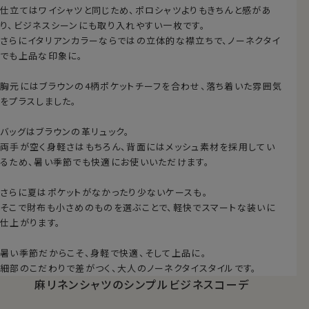
仕立てはワイシャツと同じため、ポロシャツよりもきちんと感があ
り、ビジネスシーンにも取り入れやすい一枚です。
さらにイタリアンカラーならではの立体的な襟立ちで、ノーネクタイ
でも上品な印象に。
胸元にはブラウンの4柄ポケットチーフを合わせ、落ち着いた雰囲気
をプラスしました。
バッグはブラウンの革リュック。
両手が空く身軽さはもちろん、背面にはメッシュ素材を採用してい
るため、暑い季節でも快適にお使いいただけます。
さらに夏はポケットがなかったり少ないケースも。
そこで財布も小さめのものを選ぶことで、軽快でスマートな装いに
仕上がります。
暑い季節だからこそ、身軽で快適、そして上品に。
細部のこだわりで差がつく、大人のノーネクタイスタイルです。
麻リネンシャツの
シンプルビジネスコーデ