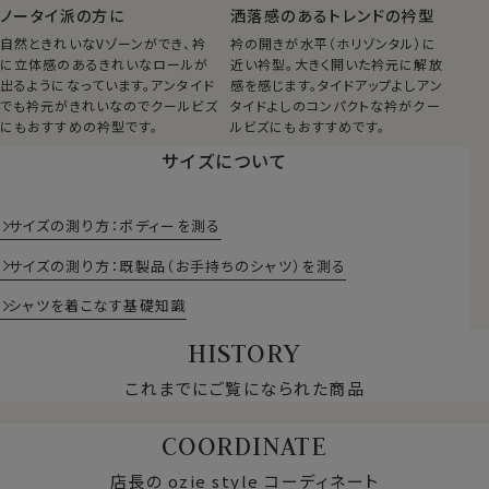
ノータイ派の方に
洒落感のあるトレンドの衿型
自然ときれいなVゾーンができ、衿
衿の開きが水平（ホリゾンタル）に
に立体感のあるきれいなロールが
近い衿型。大きく開いた衿元に解放
出るようになっています。アンタイド
感を感じます。タイドアップよしアン
でも衿元がきれいなのでクールビズ
タイドよしのコンパクトな衿がクー
にもおすすめの衿型です。
ルビズにもおすすめです。
サイズについて
サイズの測り方：ボディーを測る
サイズの測り方：既製品（お手持ちのシャツ）を測る
シャツを着こなす基礎知識
HISTORY
これまでにご覧になられた商品
COORDINATE
店長の ozie style コーディネート