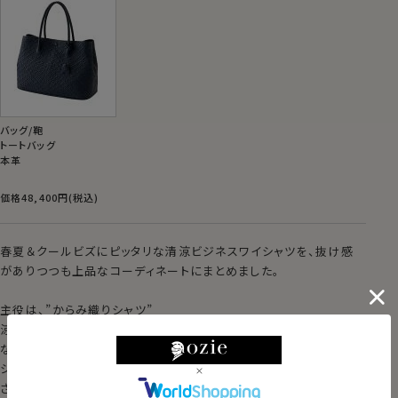
バッグ/鞄
トートバッグ
本革
価格48,400円(税込)
春夏＆クールビズにピッタリな清涼ビジネスワイシャツを、抜け感
がありつつも上品なコーディネートにまとめました。
主役は、”からみ織りシャツ”
涼しい春夏素材ビジネスシャツといえばこれ！
なぜなら、メッシュ状の織で風が通るから。これが快適なんです。
シャリ感があり肌に張り付きにくいのも魅力。
さらに、綿100％素材使用だから、ビジネススタイルに馴染む。