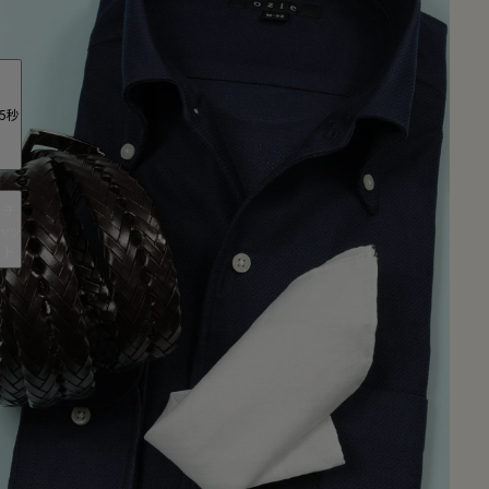
5秒
チ
ャッ
ト