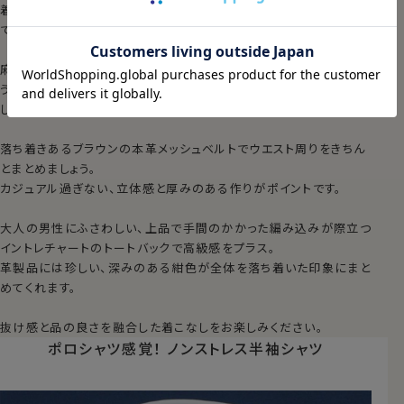
着用されたことのない方には、是非一度ご着用いただきたいシャツ
です。
麻100％の白ポケットチーフでコーディネートが重くなりすぎないよ
うに軽さをプラスしました。
しっかり目のシャリ感ある絡み織とマッチします。
落ち着きあるブラウンの本革メッシュベルトでウエスト周りをきちん
とまとめましょう。
カジュアル過ぎない、立体感と厚みのある作りがポイントです。
大人の男性にふさわしい、上品で手間のかかった編み込みが際立つ
イントレチャートのトートバックで高級感をプラス。
革製品には珍しい、深みのある紺色が全体を落ち着いた印象にまと
めてくれます。
抜け感と品の良さを融合した着こなしをお楽しみください。
ポロシャツ感覚！
ノンストレス半袖シャツ