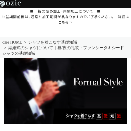
■ 裄丈詰め加工・刺繍加工について ■
お盆期間前後は、通常と加工期間が異なりますのでご了承ください。 詳細は
こちら⇒
ozie HOME
シャツを着こなす基礎知識
結婚式のシャツについて｜昼/夜の礼装・ファンシータキシード｜
シャツの基礎知識