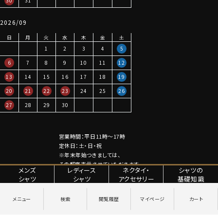
30
31
2026/09
日
月
火
水
木
金
土
1
2
3
4
5
6
7
8
9
10
11
12
13
14
15
16
17
18
19
20
21
22
23
24
25
26
27
28
29
30
営業時間：平日11時～17時
定休日：土・日・祝
※年末年始つきましては、
その都度表示させていただきます。
メンズ
レディース
ネクタイ・
シャツの
シャツ
シャツ
アクセサリー
基礎知識
特定商取引法に関する表記
プライバシーポリシー
Copyright © YANAGIDA ORIMONO CO.LTD. All Rights Reserved.