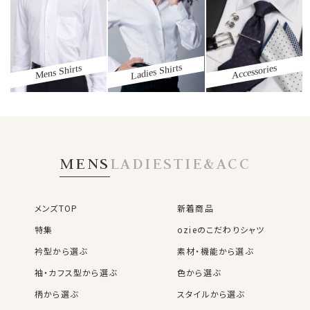
Ladies Shirts
Mens Shirts
Accessories
MENS
LADIES
TIE&ACC
メンズTOP
新着商品
特集
ozieのこだわりシャツ
衿型から選ぶ
素材・機能から選ぶ
袖・カフス型から選ぶ
色から選ぶ
柄から選ぶ
スタイルから選ぶ