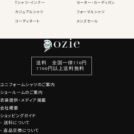
Tシャツ・インナー
セーター・カーディガン
カジュアルシャツ
フォーマルシャツ
コーディネート
メンズセール
レディースTOP
ネクタイ・アクセサリーTOP
新着商品
新着商品
特集
ネクタイ
素材・機能から選ぶ
ネクタイピン
衿型から選ぶ
ポケットチーフ
袖・カフス型から選ぶ
カフスボタン
色から選ぶ
ベルト
柄から選ぶ
サスペンダー
スタイルから選ぶ
財布・名刺入れ
カジュアルシャツ
バッグ
送料 全国一律770円
7700円以上送料無料
定番シャツ
帽子
ストール・マフラー
グローブ
ユニフォームシャツのご案内
ショールームのご案内
衣装提供・メディア掲載
会社概要
ショッピングガイド
送料について
返品交換について