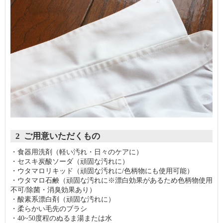
2 ご用意いただくもの
・食器用洗剤（軽い汚れ・日々のケアに）
・セスキ炭酸ソーダ（頑固な汚れに）
・ウタマロリキッド（頑固な汚れに/色柄物にも使用可能）
・ウタマロ石鹸（頑固な汚れに※漂白効果があるため色柄物使用
不可/除菌・消臭効果あり）
・酸素系漂白剤（頑固な汚れに）
・柔らかい毛先のブラシ
・40~50度程のぬるま湯または水