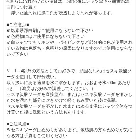
4.さらに汚れがひどい場合は、3番の後にシャツ全体を酸素系漂
白剤につけ置く
浮いた油汚れに漂白剤が浸透しより汚れが落ちます。
■ご注意点■
※塩素系漂白剤はご使用にならないで下さい
※色柄物にはご使用にならないで下さい
※白シャツでもリボンや、パイピングなど部分的に色が使用され
ている物は色落ち・色移りの原因になりますのでご使用にならな
いで下さい
5. 1～4以外の方法としてお好みで、頑固な汚れはセスキ炭酸ソ
ーダを使用して部分洗い。
取り扱いにある適量を水に溶かします。おおよそ水500mlあたり
5ｇ。（濃度はお好みで調整してください。）
セスキ炭酸ソーダを直接塗布、またはセスキ炭酸ソーダを溶かし
た水を汚れた部分に吹きかけて軽くもみ置いた後に洗濯。
セスキ炭酸ソーダを溶かした水またはぬるま湯にシャツ全体をつ
け置いた後に洗濯という方法もあります。
■ご注意点■
※セスキソーダはぬめりがあります。敏感肌の方やぬめりが気に
なる方は手袋をご使用ください