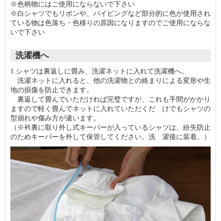
※色柄物にはご使用にならないで下さい
※白シャツでもリボンや、パイピングなど部分的に色が使用され
ている物は色落ち・色移りの原因になりますのでご使用にならな
いで下さい
洗濯機へ
1.シャツは裏返しに畳み、洗濯ネットに入れて洗濯機へ。
洗濯ネットに入れると、他の洗濯物との絡まりによる変形や生
地の損傷を防止できます。
裏返して畳んでいただければ完璧ですが、これも手間がかかり
ますので軽く畳んでネットに入れていただくだ けでもシャツの
型崩れや傷み方が違います。
（※衿裏に取り外し式キーパーが入っているシャツは、紛失防止
のためキーパーを外して保管してください。洗 濯後に装着。）