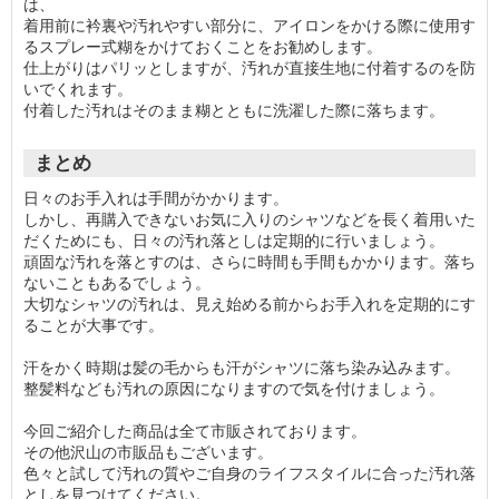
は、
着用前に衿裏や汚れやすい部分に、アイロンをかける際に使用す
るスプレー式糊をかけておくことをお勧めします。
仕上がりはパリッとしますが、汚れが直接生地に付着するのを防
いでくれます。
付着した汚れはそのまま糊とともに洗濯した際に落ちます。
まとめ
日々のお手入れは手間がかかります。
しかし、再購入できないお気に入りのシャツなどを長く着用いた
だくためにも、日々の汚れ落としは定期的に行いましょう。
頑固な汚れを落とすのは、さらに時間も手間もかかります。落ち
ないこともあるでしょう。
大切なシャツの汚れは、見え始める前からお手入れを定期的にす
ることが大事です。
汗をかく時期は髪の毛からも汗がシャツに落ち染み込みます。
整髪料なども汚れの原因になりますので気を付けましょう。
今回ご紹介した商品は全て市販されております。
その他沢山の市販品もございます。
色々と試して汚れの質やご自身のライフスタイルに合った汚れ落
としを見つけてください。