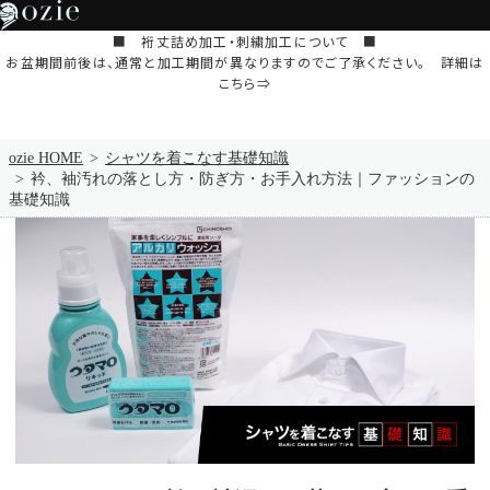
■ 裄丈詰め加工・刺繍加工について ■
お盆期間前後は、通常と加工期間が異なりますのでご了承ください。 詳細は
こちら⇒
ozie HOME
シャツを着こなす基礎知識
衿、袖汚れの落とし方・防ぎ方・お手入れ方法｜ファッションの
基礎知識