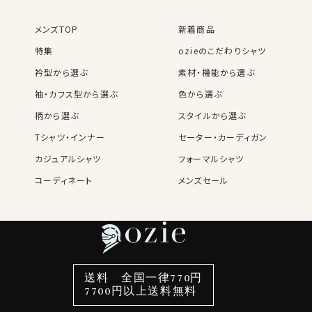
メンズTOP
新着商品
特集
ozieのこだわりシャツ
衿型から選ぶ
素材・機能から選ぶ
袖・カフス型から選ぶ
色から選ぶ
柄から選ぶ
スタイルから選ぶ
Tシャツ・インナー
セーター・カーディガン
カジュアルシャツ
フォーマルシャツ
コーディネート
メンズセール
レディースTOP
ネクタイ・アクセサリーTOP
新着商品
新着商品
特集
ネクタイ
素材・機能から選ぶ
ネクタイピン
衿型から選ぶ
ポケットチーフ
袖・カフス型から選ぶ
カフスボタン
色から選ぶ
ベルト
柄から選ぶ
サスペンダー
スタイルから選ぶ
財布・名刺入れ
カジュアルシャツ
バッグ
送料 全国一律770円
7700円以上送料無料
定番シャツ
帽子
ストール・マフラー