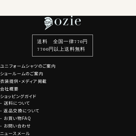
レディースTOP
ネクタイ・アクセサリーTOP
新着商品
新着商品
特集
ネクタイ
素材・機能から選ぶ
ネクタイピン
OZIE NEWS MAIL
衿型から選ぶ
ポケットチーフ
袖・カフス型から選ぶ
カフスボタン
お役立ち情報満載
色から選ぶ
ベルト
柄から選ぶ
サスペンダー
週に2〜4回、発行しているニュースメール。
送料 全国一律770円
頻度高く発行される新商品のご紹介！
スタイルから選ぶ
財布・名刺入れ
カジュアルシャツ
バッグ
7700円以上送料無料
クーポン・セールのお買い得な情報！
定番シャツ
帽子
ストール・マフラー
ファッションについての耳よりなご案内などを発信してお
ります。
ユニフォームシャツのご案内
グローブ
ショールームのご案内
衣装提供・メディア掲載
会員登録にすすむ
会社概要
ショッピングガイド
送料について
返品交換について
お買い物FAQ
お問い合わせ
ニュースメール