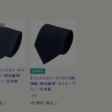
リックタイ・ネク
送料無料
ジ・無地織柄・
【フレスコタイ・ネクタイ】西
ルー・日本製
陣織・無地織柄・ネイビーブ
ルー・日本製
（0）
9,900
込
税込
¥