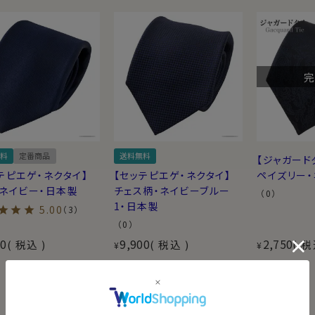
料
定番商品
送料無料
【ジャガード
テピエゲ・ネクタイ】
【セッテピエゲ・ネクタイ】
ペイズリー
・ネイビー・日本製
チェス柄・ネイビーブルー
（0）
1・日本製
5.00
（3）
（0）
00
9,900
2,750
税込
税込
税
¥
¥