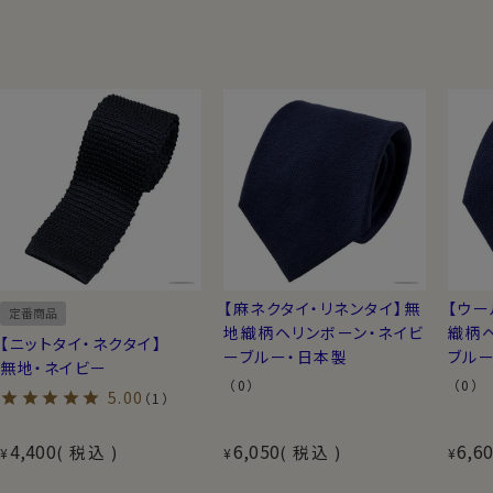
【麻ネクタイ・リネンタイ】無
【ウー
定番商品
地織柄ヘリンボーン・ネイビ
織柄
【ニットタイ・ネクタイ】
ーブルー・日本製
ブル
無地・ネイビー
（0）
（0）
5.00
（1）
4,400
6,050
6,6
税込
税込
¥
¥
¥