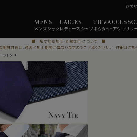
お問
MENS
LADIES
TIE
ACCESSO
&
メンズ
シャツ
レディース
シャツ
ネクタイ・
アクセサリ
■ 裄丈詰め加工・刺繍加工について ■
盆期間前後は、通常と加工期間が異なりますのでご了承ください。 詳細はこち
ソリッドタイ