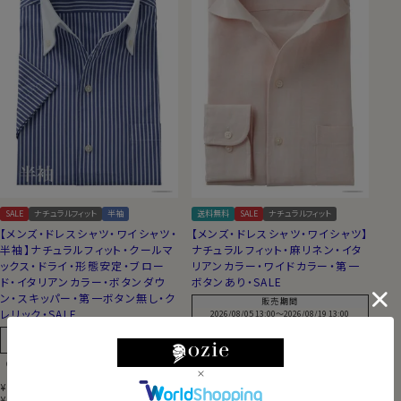
SALE
ナチュラルフィット
半袖
送料無料
SALE
ナチュラルフィット
【メンズ・ドレスシャツ・ワイシャツ・
【メンズ・ドレスシャツ・ワイシャツ】
半袖】ナチュラルフィット・クールマ
ナチュラルフィット・麻リネン・イタ
ックス・ドライ・形態安定・ブロー
リアンカラー・ワイドカラー・第一
ド・イタリアンカラー・ボタンダウ
ボタンあり・SALE
ン・スキッパー・第一ボタン無し・ク
販売期間
レリック・SALE
2026/08/05 13:00
〜
2026/08/19 13:00
（0）
販売期間
2026/08/05 13:00
〜
2026/08/19 13:00
（0）
7,150
(税込)
11,000
(税込)
¥
¥
5,005
税込
7,700
税込
¥
¥