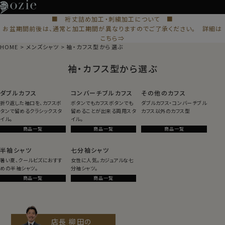
■ 裄丈詰め加工・刺繍加工について ■
お盆期間前後は、通常と加工期間が異なりますのでご了承ください。 詳細は
こちら⇒
HOME
メンズシャツ
袖・カフス型から選ぶ
袖・カフス型から選ぶ
ダブルカフス
コンバーチブルカフス
その他のカフス
折り返した袖口を、カフスボ
ボタンでもカフスボタンでも
ダブルカフス・コンバーチブル
タンで留めるクラシックスタ
留めることが出来る両用スタ
カフス以外のカフス型
イル。
イル。
商品一覧
商品一覧
商品一覧
半袖シャツ
七分袖シャツ
暑い夏、クールビズにおすす
女性に人気。カジュアルな七
めの半袖シャツ。
分袖シャツ。
商品一覧
商品一覧
店長 柳田の