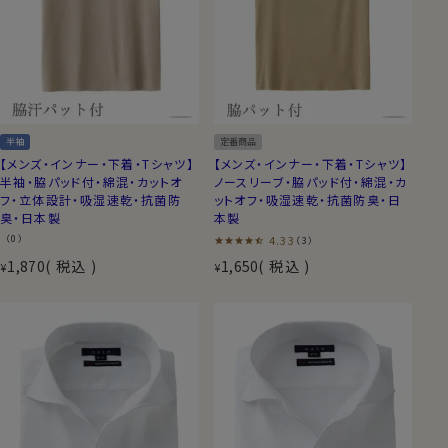
半袖
定番商品
【メンズ・インナー・下着・Tシャツ】
【メンズ・インナー・下着・Tシャツ】
半袖・脇パッド付・綿混・カットオ
ノースリーブ・脇パッド付・綿混・カ
フ・立体設計・吸湿速乾・抗菌防
ットオフ・吸湿速乾・抗菌防臭・日
臭・日本製
本製
（0）
4.33
（3）
1,870
税込
1,650
税込
¥
¥