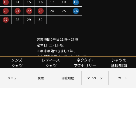
13
14
15
16
17
18
19
20
21
22
23
24
25
26
27
28
29
30
営業時間：平日11時～17時
定休日：土・日・祝
※年末年始つきましては、
その都度表示させていただきます。
メンズ
レディース
ネクタイ・
シャツの
シャツ
シャツ
アクセサリー
基礎知識
特定商取引法に関する表記
プライバシーポリシー
Copyright © YANAGIDA ORIMONO CO.LTD. All Rights Reserved.