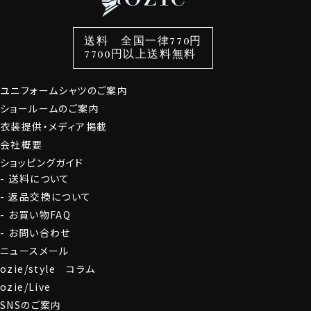
色から選ぶ
ベルト
柄から選ぶ
サスペンダー
スタイルから選ぶ
財布・名刺入れ
カジュアルシャツ
バッグ
送料 全国一律770円
7700円以上送料無料
定番シャツ
帽子
ストール・マフラー
グローブ
ユニフォームシャツのご案内
ショールームのご案内
衣装提供・メディア掲載
会社概要
ショッピングガイド
送料について
返品交換について
お買い物FAQ
お問い合わせ
ニュースメール
ozie/style コラム
ozie/Live
SNSのご案内