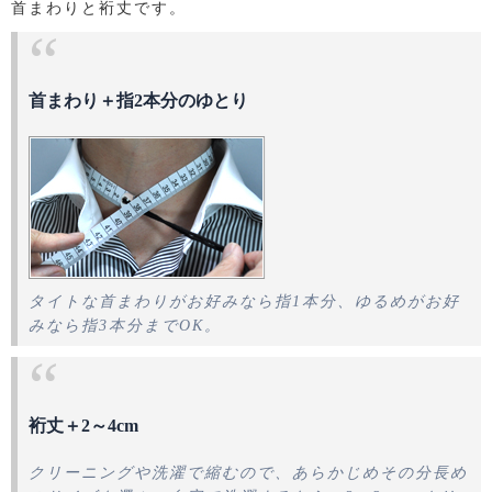
首まわりと裄丈です。
首まわり＋指2本分のゆとり
タイトな首まわりがお好みなら指1本分、ゆるめがお好
みなら指3本分までOK。
裄丈＋2～4cm
クリーニングや洗濯で縮むので、あらかじめその分長め