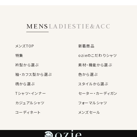
MENS
LADIES
TIE&ACC
メンズTOP
新着商品
特集
ozieのこだわりシャツ
衿型から選ぶ
素材・機能から選ぶ
袖・カフス型から選ぶ
色から選ぶ
柄から選ぶ
スタイルから選ぶ
Tシャツ・インナー
セーター・カーディガン
カジュアルシャツ
フォーマルシャツ
コーディネート
メンズセール
レディースTOP
ネクタイ・アクセサリーTOP
新着商品
新着商品
特集
ネクタイ
素材・機能から選ぶ
ネクタイピン
衿型から選ぶ
ポケットチーフ
袖・カフス型から選ぶ
カフスボタン