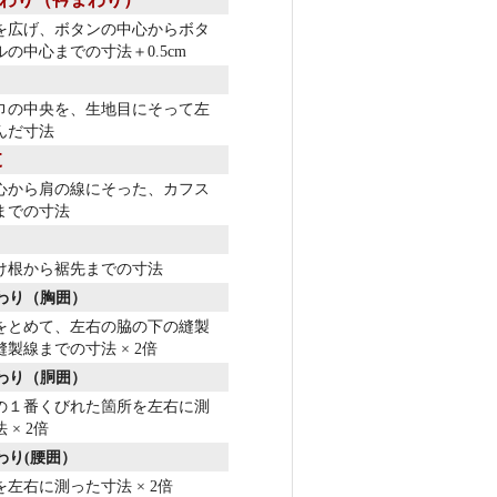
を広げ、ボタンの中心からボタ
の中心までの寸法＋0.5cm
巾の中央を、生地目にそって左
んだ寸法
丈
心から肩の線にそった、カフス
までの寸法
け根から裾先までの寸法
まわり（胸囲）
をとめて、左右の脇の下の縫製
製線までの寸法 × 2倍
まわり（胴囲）
の１番くびれた箇所を左右に測
 × 2倍
わり(腰囲）
左右に測った寸法 × 2倍