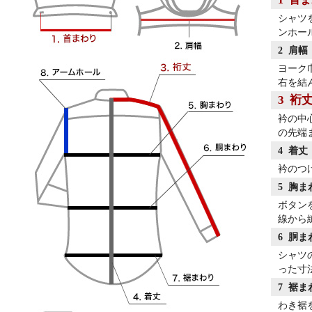
シャツ
ンホール
2 肩幅
ヨーク
右を結
3 裄
衿の中
の先端
4 着丈
衿のつ
5 胸
ボタン
線から縫
6 胴
シャツ
った寸法
7 裾ま
わき裾を