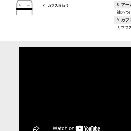
8 ア
袖のつ
9 カ
カフス