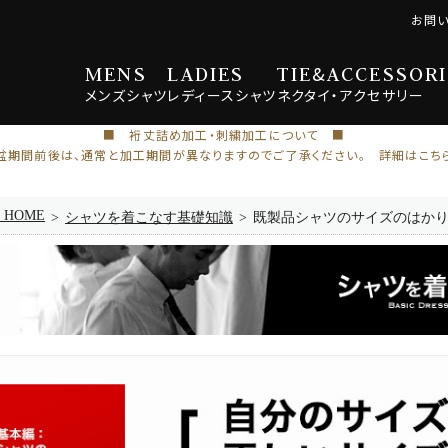
お問
MENS
LADIES
TIE
&
ACCESSORI
メンズ
シャツ
レディース
シャツ
ネクタイ・
アクセサリー
■ 裄丈詰め加工・刺繍加工について ■
盆期間前後は、通常と加工期間が異なりますのでご了承ください。 詳細はこち
e HOME
シャツを着こなす基礎知識
既製品シャツのサイズのはか