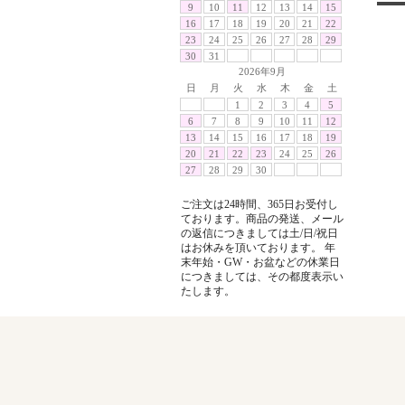
9
10
11
12
13
14
15
16
17
18
19
20
21
22
23
24
25
26
27
28
29
30
31
2026年9月
日
月
火
水
木
金
土
1
2
3
4
5
6
7
8
9
10
11
12
13
14
15
16
17
18
19
20
21
22
23
24
25
26
27
28
29
30
ご注文は24時間、365日お受付し
ております。商品の発送、メール
の返信につきましては土/日/祝日
はお休みを頂いております。 年
末年始・GW・お盆などの休業日
につきましては、その都度表示い
たします。