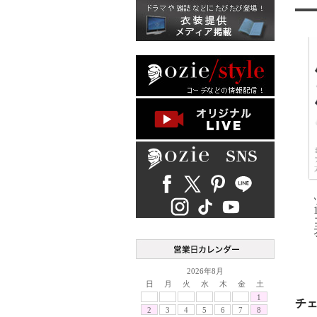
2026年8月
日
月
火
水
木
金
土
1
チ
2
3
4
5
6
7
8