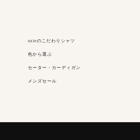
ozieのこだわりシャツ
色から選ぶ
セーター・カーディガン
メンズセール
素材・機能から選ぶ
ネクタイピン
柄から選ぶ
サスペンダー
ストール・マフラー