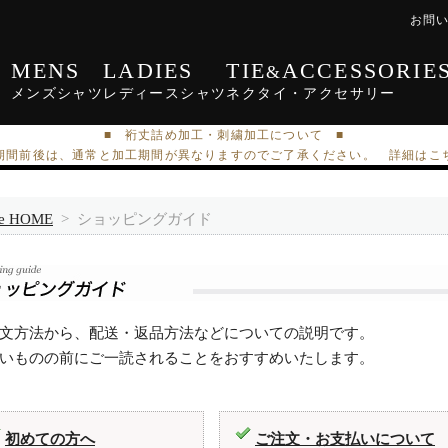
お問
MENS
LADIES
TIE
ACCESSORIE
&
メンズ
シャツ
レディース
シャツ
ネクタイ・
アクセサリー
■ 裄丈詰め加工・刺繍加工について ■
期間前後は、通常と加工期間が異なりますのでご了承ください。 詳細はこ
ie HOME
> ショッピングガイド
文方法から、配送・返品方法などについての説明です。
いものの前にご一読されることをおすすめいたします。
初めての方へ
ご注文・お支払いについて