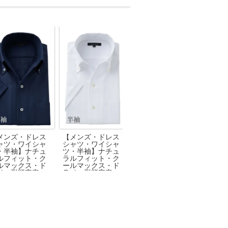
メンズ・ドレス
【メンズ・ドレス
【メンズ・ドレス
【メ
ャツ・ワイシャ
シャツ・ワイシャ
シャツ・ワイシャ
シャ
・半袖】ナチュ
ツ・半袖】ナチュ
ツ】ナチュラルフ
ツ・
ルフィット・ク
ラルフィット・ク
ィット・クールマ
ラル
ルマックス・ド
ールマックス・ド
ックス・ドライ・
ール
イ・形態安定・
ライ・形態安定・
形態安定・ブロー
ライ
らみ織り・イタ
オックスフォー
ド・イタリアンカ
ブロ
アンカラー・ボ
ド・イタリアンカ
ラー・ボタンダウ
アン
ンダウン・スキ
ラー・ボタンダウ
ン・第一ボタンあ
ンダ
パー・第一ボタ
ン・スキッパー・
り・クレリック
パー
無し
第一ボタン無し
無し
ク・S