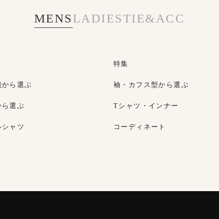
MENS
LADIES
TIE&ACC
特集
能から選ぶ
袖・カフス型から選ぶ
から選ぶ
Tシャツ・インナー
ルシャツ
コーディネート
特集
ネクタイ
ス型から選ぶ
タン
色から選ぶ
ベルト
ルシャツ
定番シャツ
帽子