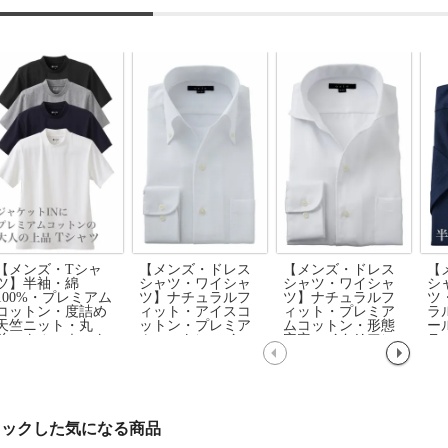
【メンズ・Tシャ
【メンズ・ドレス
【メンズ・ドレス
【
ツ】半袖・綿
シャツ・ワイシャ
シャツ・ワイシャ
シ
100%・プレミアム
ツ】ナチュラルフ
ツ】ナチュラルフ
ツ
コットン・度詰め
ィット・アイスコ
ィット・プレミア
ラ
天竺ニット・丸
ットン・プレミア
ムコットン・形態
ー
首・クルーネック
ムコットン・イー
安定・イタリアン
ラ
ジーケア・イタリ
カラー・ワイドカ
か
アンカラー・ボタ
ラー・第一ボタン
リ
ンダウン・スキッ
あり・SALE
タ
パー・第一ボタン
ッ
無し
ン
ェックした気になる商品