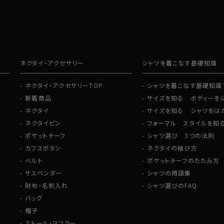
ネクタイ・アクセサリー
シャツを着こなす基礎知識
ネクタイ・アクセサリーTOP
シャツを着こなす基礎知識
新着商品
サイズを知る ボディーを
ネクタイ
サイズを知る シャツをは
ネクタイピン
フォーマル スタイルを知
ポケットチーフ
シャツ選び 3つの法則
カフスボタン
ネクタイの結び方
ベルト
ポケットチーフのたたみ方
サスペンダー
シャツの用語集
財布・名刺入れ
シャツ選びのFAQ
バッグ
帽子
ストール・マフラー