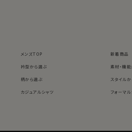
メンズTOP
新着商品
衿型から選ぶ
素材・機能
柄から選ぶ
スタイルか
カジュアルシャツ
フォーマル
レディースTOP
ネクタイ・アクセサリーTOP
新着商品
新着商品
衿型から選ぶ
ポケットチーフ
袖・カフス
カフスボタ
スタイルから選ぶ
財布・名刺入れ
カジュアル
バッグ