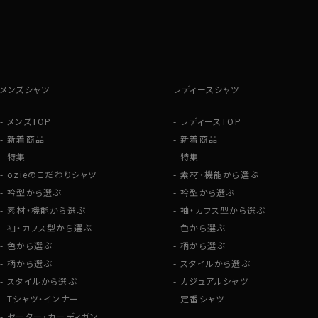
グローブ
メンズシャツ
レディースシャツ
メンズTOP
レディースTOP
新着商品
新着商品
特集
特集
ozieのこだわりシャツ
素材・機能から選ぶ
衿型から選ぶ
衿型から選ぶ
素材・機能から選ぶ
袖・カフス型から選ぶ
袖・カフス型から選ぶ
色から選ぶ
色から選ぶ
柄から選ぶ
柄から選ぶ
スタイルから選ぶ
スタイルから選ぶ
カジュアルシャツ
Tシャツ・インナー
定番シャツ
セーター・カーディガン