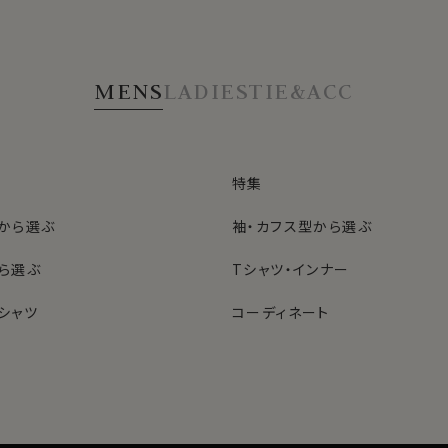
MENS
LADIES
TIE&ACC
特集
から選ぶ
袖・カフス型から選ぶ
ら選ぶ
Tシャツ・インナー
シャツ
コーディネート
特集
ネクタイ
型から選ぶ
ン
色から選ぶ
ベルト
シャツ
定番シャツ
帽子