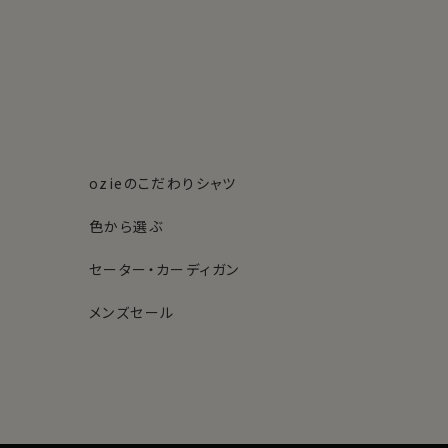
ozieのこだわりシャツ
色から選ぶ
セーター・カーディガン
メンズセール
素材・機能から選ぶ
ネクタイピン
柄から選ぶ
サスペンダー
ストール・マフラー