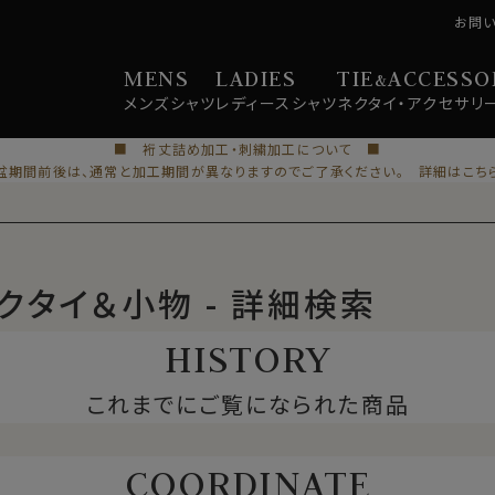
お問
MENS
LADIES
TIE
ACCESSO
&
メンズ
シャツ
レディース
シャツ
ネクタイ・
アクセサリ
■ 裄丈詰め加工・刺繍加工について ■
盆期間前後は、通常と加工期間が異なりますのでご了承ください。 詳細はこち
クタイ＆小物 - 詳細検索
HISTORY
これまでにご覧になられた商品
COORDINATE