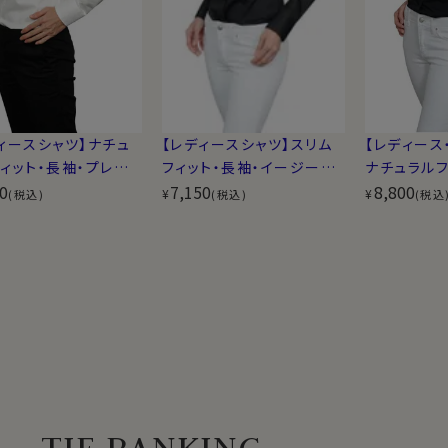
ィースシャツ】ナチュ
【レディース
【レディースシャツ】スリム
ィット・長袖・プレミア
ナチュラルフ
フィット・長袖・イージーケ
トン・形態安定・ワイ
0
袖・イージー
8,800
ア・ストレッチ・ボタンダウ
7,150
¥
¥
(税込)
(税込
(税込)
ラー
ト・ワイドカ
ン
TIE RANKING