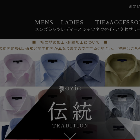
お問
MENS
LADIES
TIE
ACCESSO
&
メンズ
シャツ
レディース
シャツ
ネクタイ・
アクセサリ
■ 裄丈詰め加工・刺繍加工について ■
盆期間前後は、通常と加工期間が異なりますのでご了承ください。 詳細はこち