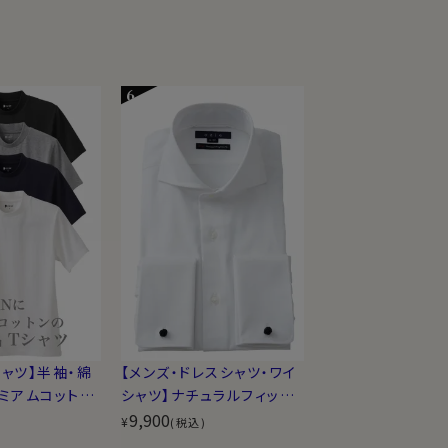
シャツ】半袖・綿
【メンズ・ドレスシャツ・ワイ
レミアムコット
シャツ】ナチュラルフィット・
竺ニット・丸
ダブルカフス・プレミアムコ
9,900
¥
)
(税込)
ック
ットン・120番手双糸・イー