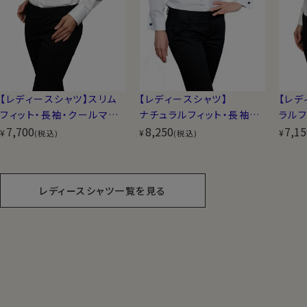
【レディースシャツ】スリム
【レディースシャツ】
【レデ
フィット・長袖・クールマッ
ナチュラルフィット・長袖・
ラルフ
クス・スーパードライ・形態
7,700
ダブルカフス・プレミアムコ
8,250
ムコッ
7,15
¥
¥
¥
(税込)
(税込)
安定・ボタンダウン
ットン・形態安定・ワイドカ
ドカ
ラー
レディースシャツ一覧を見る