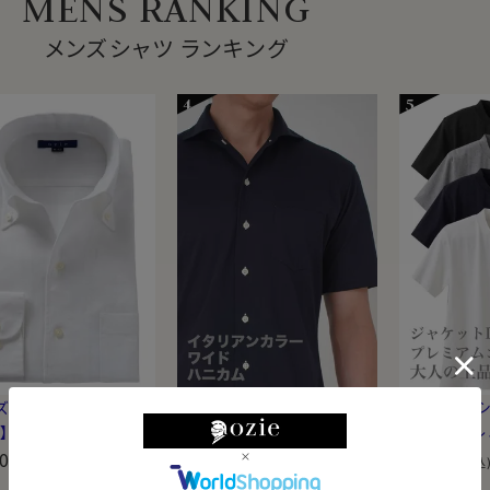
MENS RANKING
メンズシャツ ランキング
ズ・ドレスシャツ・ワイ
【メンズ・ワイシャツ・半袖】
【メンズ・T
】ナチュラルフィット・
スリムストレッチ・ノンアイ
100%・プ
ン・イタリアンカラ
000
ロン・ドライ・ニット・イタリ
8,800
ン・度詰め天
5,500
¥
¥
(税込)
(税込)
(税込
タンダウン・スキッパ
アンカラー・ワイドカラー・
首・クルーネ