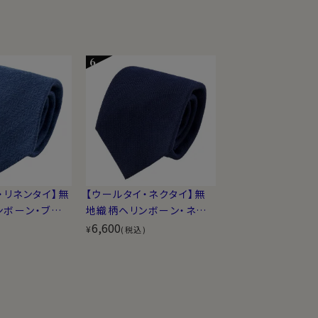
・リネンタイ】無
【ウールタイ・ネクタイ】無
ンボーン・ブル
地織柄ヘリンボーン・ネイ
ビーブルー・日本製
6,600
¥
)
(税込)