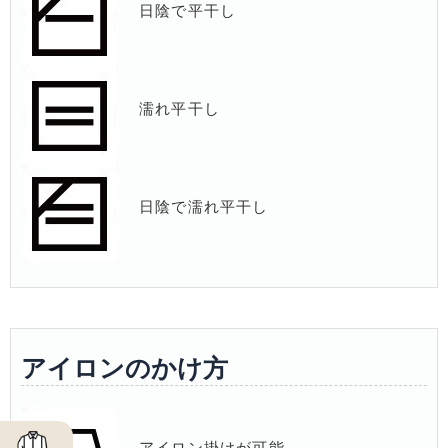
日陰で平干し
濡れ平干し
日陰で濡れ平干し
アイロンのかけ方