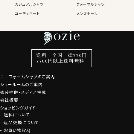
カジュアルシャツ
フォーマルシャツ
コーディネート
メンズセール
レディースTOP
ネクタイ・アクセサリーTOP
新着商品
新着商品
特集
ネクタイ
素材・機能から選ぶ
ネクタイピン
衿型から選ぶ
ポケットチーフ
袖・カフス型から選ぶ
カフスボタン
色から選ぶ
ベルト
柄から選ぶ
サスペンダー
スタイルから選ぶ
財布・名刺入れ
カジュアルシャツ
バッグ
送料 全国一律770円
7700円以上送料無料
定番シャツ
帽子
ストール・マフラー
グローブ
ユニフォームシャツのご案内
ショールームのご案内
衣装提供・メディア掲載
会社概要
ショッピングガイド
送料について
返品交換について
お買い物FAQ