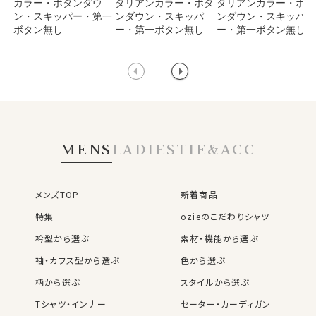
カラー・ボタンダウ
タリアンカラー・ボタ
タリアンカラー・ボタ
ン・スキッパー・第一
ンダウン・スキッパ
ンダウン・スキッパ
ボタン無し
ー・第一ボタン無し
ー・第一ボタン無し
MENS
LADIES
TIE&ACC
メンズTOP
新着商品
特集
ozieのこだわりシャツ
衿型から選ぶ
素材・機能から選ぶ
袖・カフス型から選ぶ
色から選ぶ
柄から選ぶ
スタイルから選ぶ
Tシャツ・インナー
セーター・カーディガン