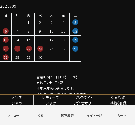
2026/09
日
月
火
水
木
金
土
1
2
3
4
5
6
7
8
9
10
11
12
13
14
15
16
17
18
19
20
21
22
23
24
25
26
27
28
29
30
営業時間：平日11時～17時
定休日：土・日・祝
※年末年始つきましては、
その都度表示させていただきます。
メンズ
レディース
ネクタイ・
シャツの
シャツ
シャツ
アクセサリー
基礎知識
特定商取引法に関する表記
プライバシーポリシー
Copyright © YANAGIDA ORIMONO CO.LTD. All Rights Reserved.