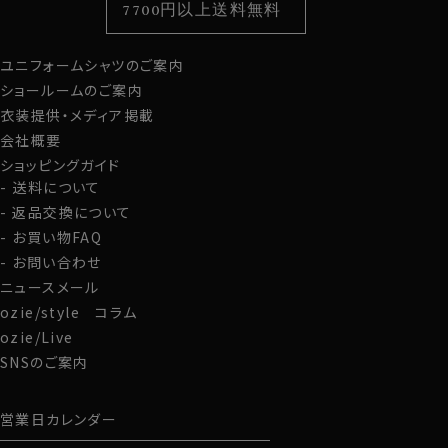
7700円以上送料無料
定番シャツ
帽子
ストール・マフラー
スポット商品につき再入荷はございませんのでご了承く
ださい。
ユニフォームシャツのご案内
グローブ
50620
ショールームのご案内
60805s
衣装提供・メディア掲載
会社概要
ショッピングガイド
送料について
返品交換について
お買い物FAQ
お問い合わせ
ニュースメール
ozie/style コラム
ozie/Live
SNSのご案内
営業日カレンダー