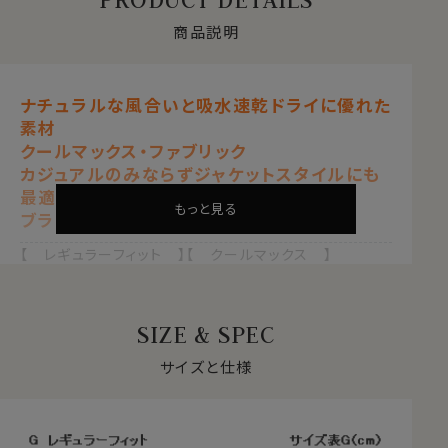
商品説明
ナチュラルな風合いと吸水速乾ドライに優れた
素材
クールマックス・ファブリック
カジュアルのみならずジャケットスタイルにも
最適なスタンドカラーシャツ
もっと見る
ブラック 黒
【 レギュラーフィット 】【 クールマックス 】
【 ドライ 】【 シアサッカー 】
【 スタンドカラー 】【 長袖 】
SIZE & SPEC
自然な風合いと快適性を両立する
クールマックス®ファブリックとは？
サイズと仕様
・汗や水分を吸い上げ、蒸発させる吸水速乾のドライ素材
・衣服内をドライに保ち、日常の快適な着心地をサポート
・綿素材をブレンドすることで、自然な風合いを感じる素