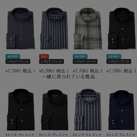
ス®エコメイド・ファイバーを使用。
ドライで快適な着心地を提供するとともに、環境にも配
慮したサスティナブル素材です。
仕様表
●素材の違いで選ぶクールマックスシャツ
綿30％・ポリエステル70％
▼見た目や質感はよりナチュラルに、扱いやすさも欲しい
素材
ドライ加工（吸湿速乾素材＝
方
COOLMAX®ファブリック）
送料無料
SALE
送料無料
送料無料
綿×ポリエステル混紡のクールマックス®ファブリック
素材名
シアサッカー
レギュラーフィット
レギュラーフィット
レギュラーフィット
レギュラーフィット
綿素材の風合いを活かしつつ、綿100％よりもシワになり
衿型
スタンドカラー
7,700
税込
5,390
税込
7,700
税込
7,700
税込
¥
¥
¥
¥
にくいバランス型素材です。
キーパー
なし
一緒に見られている商品
前立て
裏前立て
▼とにかくお手入れのしやすさを重視したい方
ポケット
ポケットあり
ポリエステル100％のクールマックス®オールシーズン・
柄
無地
ファブリック
袖
長袖
シワになりにくい高い形態安定性と温調の高機能が特長
ラウンドカット
です。
カフス
アジャスタブル
ポリエステル100％・クールマックスはこちら→
コンバーチブルカフス
衿高
前2.7cm 後3.3cm
＊クールマックス®（COOLMAX®）はThe LYCRA
【メンズ・ドレスシャ
【メンズ・ドレスシャ
【メンズ・ドレスシャ
【メンズ・ドレスシャ
M-39・L-41・LL-43・3L-45cm