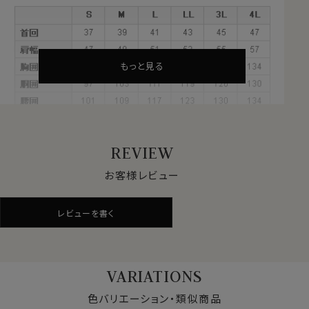
材
これらの特長を備えた素材が、綿混のクールマックス®フ
ァブリックです。
夏は汗を冬は蒸れを発散、1年を通してドライな着心地
もっと見る
をサポートします。
●ナチュラルな着用感を大切にした快適ドライ素材
汗や蒸れを発散させる吸水速乾素材に、綿をブレンド。綿
REVIEW
素材ならではの風合いをプラス。
ドライ感を保ちながらも、ナチュラルな素材感が特長で
お客様レビュー
す。
機能性と見た目の自然さ、どちらも重視したい方に適し
レビューを書く
た素材です。
また着用時だけでなく、洗濯後の乾きが早いのもドライ
機能のメリットです。
VARIATIONS
●クールマックス®エコメイド・ファイバー使用
色バリエーション・類似商品
100％再生ペットボトル素材から作られたクールマック