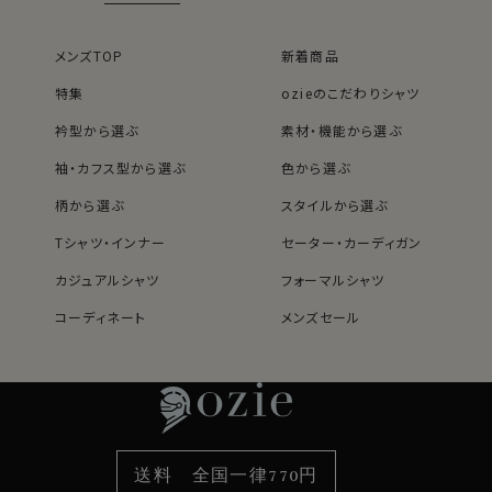
立衿ともいいます。
市場で減りつつある衿型で、希少性の高いスタンドカラ
ーシャツ。
メンズTOP
新着商品
オジエではドレスシャツ用の上質生地を使用し、上品に
特集
ozieのこだわりシャツ
仕上げました。
衿型から選ぶ
素材・機能から選ぶ
袖・カフス型から選ぶ
色から選ぶ
●コーディネートについて
通常のジャケットにはもちろんのこと、スタンドカラーやマ
柄から選ぶ
スタイルから選ぶ
オカラーのジャケットとの相性は抜群！
シャツ1枚にダーク系のウールパンツなどでややドレスダ
Tシャツ・インナー
セーター・カーディガン
ウンして組み合わせたり、ジーンズやチノパンツにあわせ
カジュアルシャツ
フォーマルシャツ
てカジュアルに着用したりと、意外と着やすいシャツで
す。
コーディネート
メンズセール
レディースTOP
ネクタイ・アクセサリーTOP
新着商品
新着商品
特集
ネクタイ
素材・機能から選ぶ
ネクタイピン
カフス部分はコンバーチブルカフスになっておりますの
で、カフスボタンもご利用いただけます。
衿型から選ぶ
ポケットチーフ
袖・カフス型から選ぶ
カフスボタン
色から選ぶ
ベルト
柄から選ぶ
サスペンダー
M-39・L-41・LL-43・3L-45cm・全４サイズにてご用意。
送料 全国一律770円
(サイズ表G)
スタイルから選ぶ
財布・名刺入れ
カジュアルシャツ
バッグ