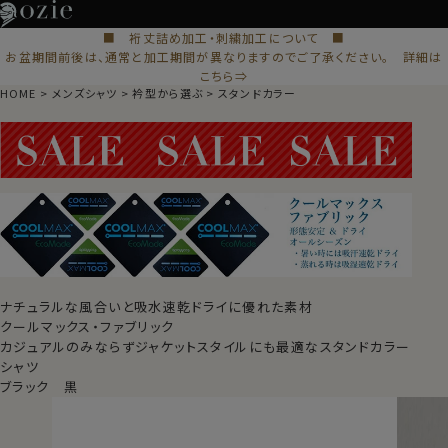
■ 裄丈詰め加工・刺繍加工について ■
お盆期間前後は、通常と加工期間が異なりますのでご了承ください。 詳細は
こちら⇒
HOME
メンズシャツ
衿型から選ぶ
スタンドカラー
ナチュラルな風合いと吸水速乾ドライに優れた素材
クールマックス・ファブリック
カジュアルのみならずジャケットスタイルにも最適なスタンドカラー
シャツ
ブラック 黒