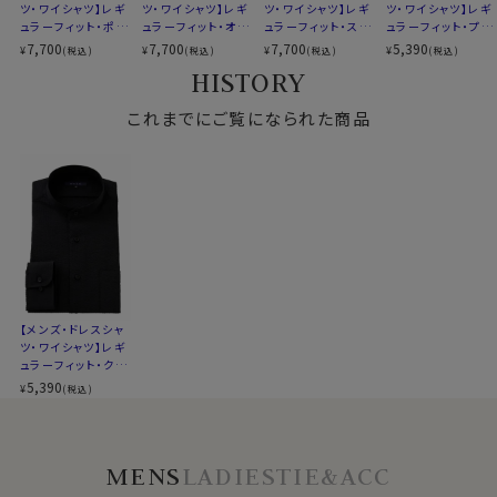
サイズG
ツ・ワイシャツ】レギ
Companyの商標です。
ツ・ワイシャツ】レギ
ツ・ワイシャツ】レギ
ツ・ワイシャツ】レギ
全４サイズ
ュラーフィット・ポリ
ュラーフィット・オッ
ュラーフィット・スタ
ュラーフィット・プレ
スタイル
レギュラーフィット
エステル麻混紡・ス
クスフォード・スタン
ンドカラー
ミアムコットン・オッ
7,700
7,700
7,700
5,390
¥
¥
¥
¥
(税込)
(税込)
(税込)
(税込)
タンドカラー
ドカラー
クスフォード・スタン
生産国
中国
HISTORY
ドカラー・SALE
●クールマックスのシアサッカー使い！
このシャツにはクールマックスのシアサッカーを使用しま
これまでにご覧になられた商品
▼スポット商品につき再入荷はございませんのでご了承
した。
ください
凹凸のあるシボがストライプ上に入ったシアサッカーは
肌への接地面が少なく、肌に張り付きにくいさらっとした
肌触り。
なおかつ着心地が軽やかで通気性も抜群！
汗ばむ季節に最適な清涼感あふれる素材であることに
加え、クールマックスの吸湿速乾（ドライ加工）が加わっ
た春夏に最適なシャツに仕上がっております。
シアサッカーは凹凸のあるシボが入っていてそもそもし
【メンズ・ドレスシャ
ツ・ワイシャツ】レギ
わ感があることから、家庭洗濯後洗いざらしでアイロン
ュラーフィット・クー
がけをせずにご着用いただけます。
ルマックス・ドライ・
5,390
¥
(税込)
シアサッカー・スタン
ドカラー・SALE
●衿型について
MENS
LADIES
TIE&ACC
折り返しがなく、首に沿って立っている衿型。