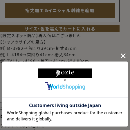
裄丈加工＆イニシャル刺繍を追加
サイズ・色を選んでカートに入れる
【限定スポット商品】再入荷はございません
【シャツのサイズの見方】
例）M-3982→首回り39cm・裄丈82cm
例）L-4184→首回り41cm・裄丈84cm
例）TALL-L-4190→首回り41cm・裄丈90cm
東京都
変更
2026/08/11（火）
に
宅配便
でお届けします。
（※裄丈加工・刺繍がある場合は除く）
スタイル・サイズについて詳しく見る
商品についてのお問い合わせ
チャットでお問い合わせ