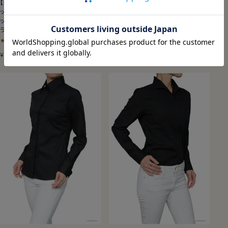
【レディースシャツ】ナチュラルフィ
【レディースシャツ】ナチュラルフィ
ット・長袖・ダブルカフス・クールマ
ット・長袖・形態安定・プレミアムコ
ックス・スーパードライ・形態安定・
ットン・オックスフォード・ワイドカ
ワイドカラー
ラー
（0）
5.00
（1）
7,150
税込
8,250
税込
¥
¥