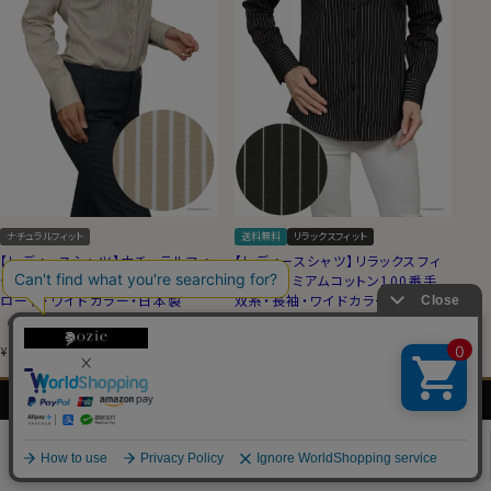
ナチュラルフィット
送料無料
リラックスフィット
【レディースシャツ】ナチュラルフィ
【レディースシャツ】リラックスフィ
ット・長袖・プレミアムコットン・ブ
ット・プレミアムコットン100番手
ロード・ワイドカラー・日本製
双糸・長袖・ワイドカラー・日本製
（0）
（0）
7,150
税込
7,700
税込
¥
¥
メンズ
レディース
ネクタイ・
シャツの
シャツ
シャツ
アクセサリー
基礎知識
0