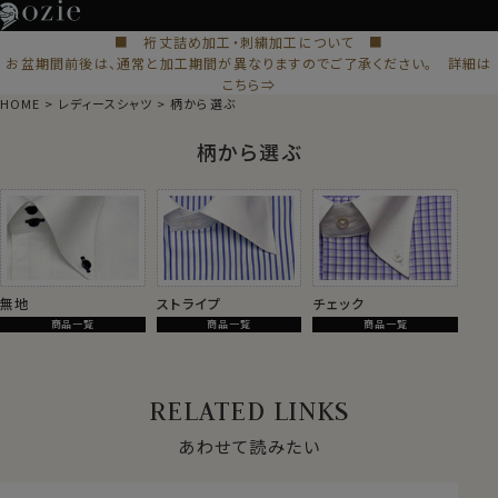
■ 裄丈詰め加工・刺繍加工について ■
お盆期間前後は、通常と加工期間が異なりますのでご了承ください。 詳細は
こちら⇒
HOME
レディースシャツ
柄から選ぶ
柄から選ぶ
無地
ストライプ
チェック
商品一覧
商品一覧
商品一覧
RELATED LINKS
あわせて読みたい