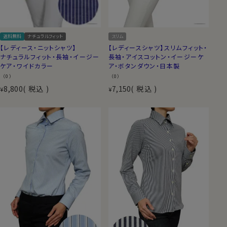
スリム
送料無料
ナチュラルフィット
【レディースシャツ】スリムフィット・
【レディース・ニットシャツ】
長袖・アイスコットン・イージーケ
ナチュラルフィット・長袖・イージー
ア・ボタンダウン・日本製
ケア・ワイドカラー
（0）
（0）
8,800
税込
7,150
税込
¥
¥