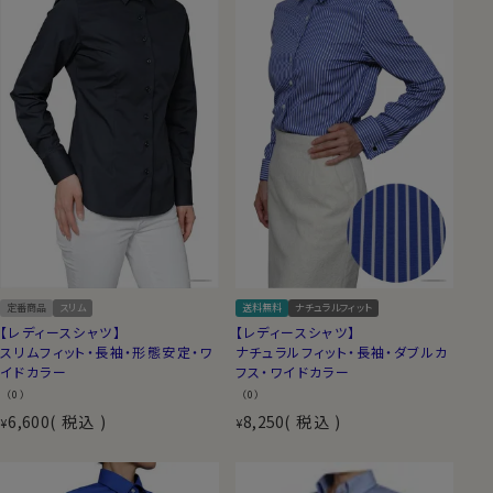
定番商品
スリム
送料無料
ナチュラルフィット
【レディースシャツ】
【レディースシャツ】
スリムフィット・長袖・形態安定・ワ
ナチュラルフィット・長袖・ダブルカ
イドカラー
フス・ワイドカラー
（0）
（0）
6,600
税込
8,250
税込
¥
¥