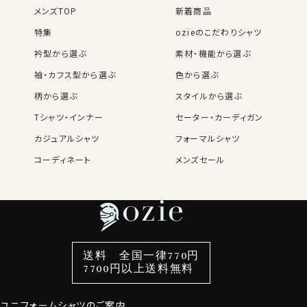
メンズTOP
新着商品
特集
ozieのこだわりシャツ
衿型から選ぶ
素材・機能から選ぶ
袖・カフス型から選ぶ
色から選ぶ
柄から選ぶ
スタイルから選ぶ
Tシャツ・インナー
セーター・カーディガン
カジュアルシャツ
フォーマルシャツ
コーディネート
メンズセール
レディースTOP
ネクタイ・アクセサリーTOP
新着商品
新着商品
特集
ネクタイ
素材・機能から選ぶ
ネクタイピン
衿型から選ぶ
ポケットチーフ
袖・カフス型から選ぶ
カフスボタン
色から選ぶ
ベルト
柄から選ぶ
サスペンダー
スタイルから選ぶ
財布・名刺入れ
カジュアルシャツ
バッグ
送料 全国一律770円
7700円以上送料無料
定番シャツ
帽子
ストール・マフラー
グローブ
ユニフォームシャツのご案内