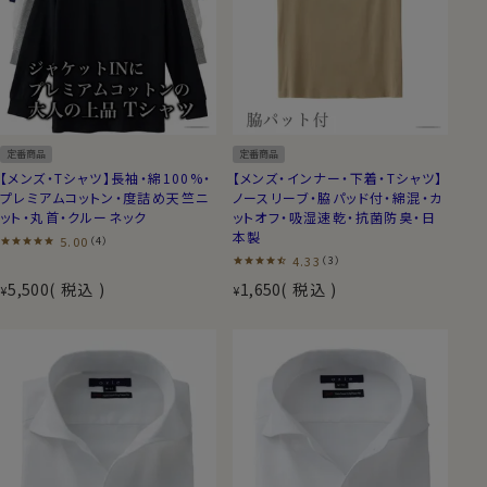
定番商品
定番商品
【メンズ・Tシャツ】長袖・綿100%・
【メンズ・インナー・下着・Tシャツ】
プレミアムコットン・度詰め天竺ニ
ノースリーブ・脇パッド付・綿混・カ
ット・丸首・クルーネック
ットオフ・吸湿速乾・抗菌防臭・日
本製
5.00
（4）
4.33
（3）
5,500
税込
1,650
税込
¥
¥