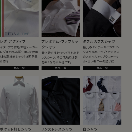
レダ アクティブ
プレミアム・ファブリッ
ダブルカフスシャツ
クシャツ
イタリアの有名生地メーカー
袖元のディテールとカフリン
レダ社の高品質生地。天然素
クスが品格アップ！ビジネス
最上級の生地でつくられたド
材の高機能シャツ！抗菌防臭
のスタイルアップやフォーマ
レスシャツ。その肌触りは群
＆防汚
ル・セレモニーの装いに
をぬくなめらかさです。
商品一覧
商品一覧
商品一覧
ポケット無しシャツ
ノンストレスシャツ
白シャツ