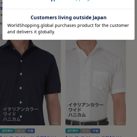
イタリアンカラー・ボタンダウン・
ホリゾンタルカラー・カッタウェイ
第一ボタンあり
（0）
4.00
（1）
8,800
税込
8,800
税込
¥
¥
送料無料
スリム
半袖
送料無料
スリム
半袖