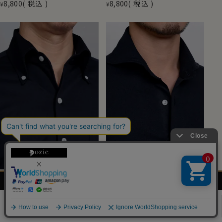
8,800
税込
8,800
税込
¥
¥
メンズ
レディース
ネクタイ・
シャツの
送料無料
スリム
送料無料
スリム
シャツ
シャツ
アクセサリー
基礎知識
【メンズ・ワイシャツ】スリムストレ
【メンズ・ワイシャツ】スリムストレ
0
ッチ・ノンアイロン・ドライ・ニット・
ッチ・ノンアイロン・ドライ・ニット・
イタリアンカラー・ボタンダウン・
ホリゾンタルカラー・カッタウェイ
第一ボタンあり
（0）