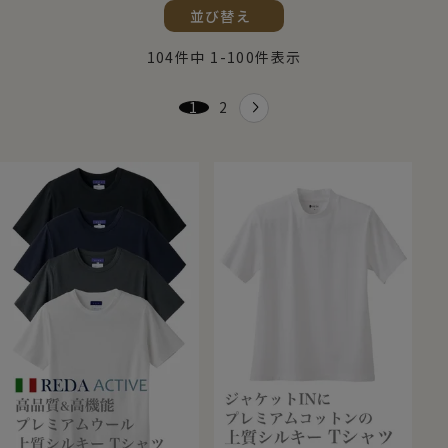
並び替え
104
件中
1
-
100
件表示
1
2