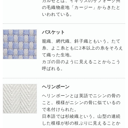
カルゼとは、イギリスのサフォーク州
の毛織物産地「カージー」からきたと
いわれている。
バスケット
籠織、網代織、斜子織ともいう。たて
糸、よこ糸ともに2本以上の糸をそろえ
て織った生地。
カゴの目のように見えることからこう
呼ばれる。
ヘリンボーン
ヘリンボーンとは英語でニシンの骨の
こと。模様がニシンの骨に似ているの
で名付けられた。
日本語では杉綾織という。山型の連続
した模様が杉の枝ぶりに見えることか