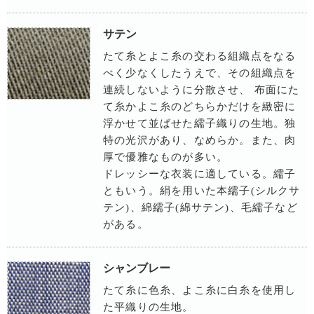
サテン
たて糸とよこ糸の交わる組織点をなる
べく少なくしたうえで、その組織点を
連続しないように分散させ、 布面にた
て糸かよこ糸のどちらかだけを緻密に
浮かせて並ばせた繻子織りの生地。独
特の光沢があり、なめらか。また、肉
厚で優雅なものが多い。
ドレッシーな衣装に適している。繻子
ともいう。絹を用いた本繻子(シルクサ
テン)、綿繻子(綿サテン)、毛繻子など
がある。
シャンブレー
たて糸に色糸、よこ糸に白糸を使用し
た平織りの生地。