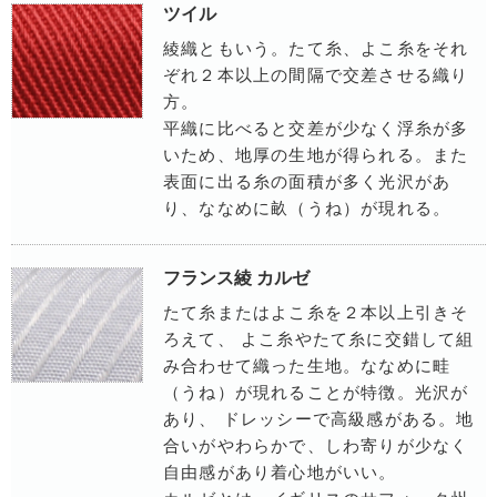
ツイル
綾織ともいう。たて糸、よこ糸をそれ
ぞれ２本以上の間隔で交差させる織り
方。
平織に比べると交差が少なく浮糸が多
いため、地厚の生地が得られる。また
表面に出る糸の面積が多く光沢があ
り、ななめに畝（うね）が現れる。
フランス綾 カルゼ
たて糸またはよこ糸を２本以上引きそ
ろえて、 よこ糸やたて糸に交錯して組
み合わせて織った生地。ななめに畦
（うね）が現れることが特徴。光沢が
あり、 ドレッシーで高級感がある。地
合いがやわらかで、しわ寄りが少なく
自由感があり着心地がいい。