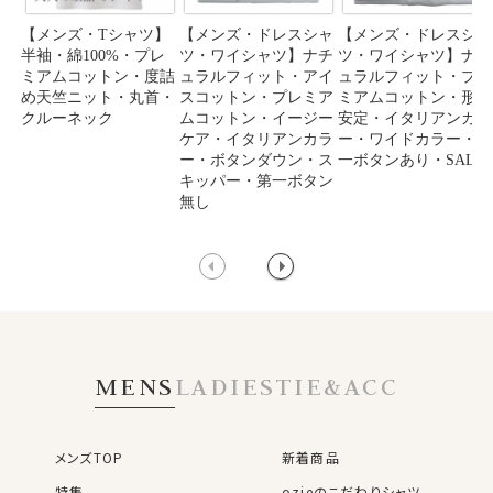
【メンズ・Tシャツ】
【メンズ・ドレスシャ
【メンズ・ドレスシャ
半袖・綿100%・プレ
ツ・ワイシャツ】ナチ
ツ・ワイシャツ】ナチ
ミアムコットン・度詰
ュラルフィット・アイ
ュラルフィット・プレ
め天竺ニット・丸首・
スコットン・プレミア
ミアムコットン・形態
クルーネック
ムコットン・イージー
安定・イタリアンカラ
ケア・イタリアンカラ
ー・ワイドカラー・第
ー・ボタンダウン・ス
一ボタンあり・SALE
キッパー・第一ボタン
無し
MENS
LADIES
TIE&ACC
メンズTOP
新着商品
特集
ozieのこだわりシャツ