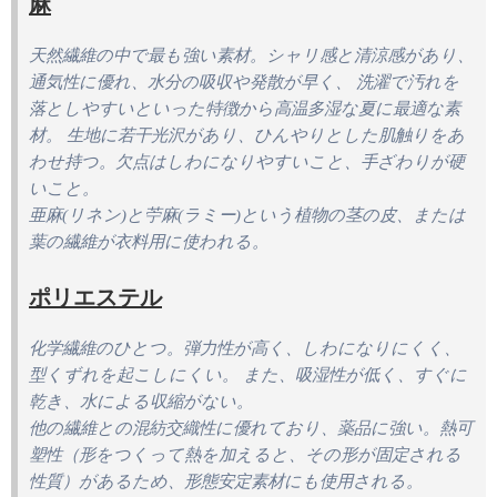
麻
天然繊維の中で最も強い素材。シャリ感と清涼感があり、
通気性に優れ、水分の吸収や発散が早く、 洗濯で汚れを
落としやすいといった特徴から高温多湿な夏に最適な素
材。 生地に若干光沢があり、ひんやりとした肌触りをあ
わせ持つ。欠点はしわになりやすいこと、手ざわりが硬
いこと。
亜麻(リネン)と苧麻(ラミー)という植物の茎の皮、または
葉の繊維が衣料用に使われる。
ポリエステル
化学繊維のひとつ。弾力性が高く、しわになりにくく、
型くずれを起こしにくい。 また、吸湿性が低く、すぐに
乾き、水による収縮がない。
他の繊維との混紡交織性に優れており、薬品に強い。熱可
塑性（形をつくって熱を加えると、その形が固定される
性質）があるため、形態安定素材にも使用される。