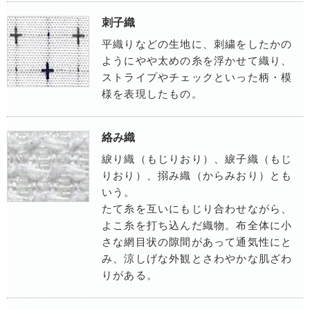
刺子織
平織りなどの生地に、刺繍をしたかの
ようにやや太めの糸を浮かせて織り、
ストライプやチェックといった柄・模
様を表現したもの。
絡み織
綟り織（もじりおり）、綟子織（もじ
りおり）、搦み織（からみおり）とも
いう。
たて糸を互いにもじり合わせながら、
よこ糸を打ち込んだ織物。布全体に小
さな網目状の隙間があって通気性にと
み、涼しげな外観とさわやかな肌ざわ
りがある。