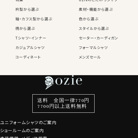
衿型から選ぶ
素材・機能から選ぶ
袖・カフス型から選ぶ
色から選ぶ
柄から選ぶ
スタイルから選ぶ
Tシャツ・インナー
セーター・カーディガン
カジュアルシャツ
フォーマルシャツ
コーディネート
メンズセール
レディースTOP
ネクタイ・アクセサリーTOP
新着商品
新着商品
特集
ネクタイ
素材・機能から選ぶ
ネクタイピン
衿型から選ぶ
ポケットチーフ
袖・カフス型から選ぶ
カフスボタン
色から選ぶ
ベルト
柄から選ぶ
サスペンダー
スタイルから選ぶ
財布・名刺入れ
カジュアルシャツ
バッグ
送料 全国一律770円
7700円以上送料無料
定番シャツ
帽子
ストール・マフラー
グローブ
ユニフォームシャツのご案内
ショールームのご案内