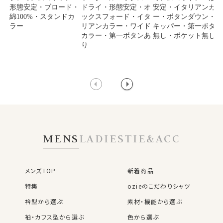
形態安定・ブロード・
ドライ・形態安定・オ
安定・イタリアンカラ
綿100%・スタンドカ
ックスフォード・イタ
ー・ボタンダウン・ス
ラー
リアンカラー・ワイド
キッパー・第一ボタン
カラー・第一ボタンあ
無し・ポケット無し
り
MENS
LADIES
TIE&ACC
メンズTOP
新着商品
特集
ozieのこだわりシャツ
衿型から選ぶ
素材・機能から選ぶ
袖・カフス型から選ぶ
色から選ぶ