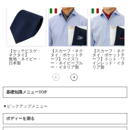
【セッテピエゲ・
【スカーフ・ネク
【スカーフ・ネク
ネクタイ】
タイ・ポケットチ
タイ・ポケットチ
無地・ネイビー・
ーフ】ペイズリ
ーフ】ドット・ワ
日本製
ー・ネイビーブル
インレッド・イタ
ー・イタリア製
リア製
基礎知識メニューTOP
▼ピックアップメニュー
ボディーを測る