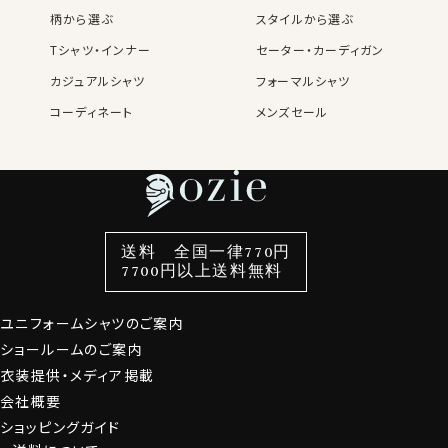
柄から選ぶ
スタイルから選ぶ
Tシャツ・インナー
セーター・カーディガン
カジュアルシャツ
フォーマルシャツ
コーディネート
メンズセール
レディースTOP
ネクタイ・アクセサリーTOP
新着商品
新着商品
特集
ネクタイ
素材・機能から選ぶ
ネクタイピン
衿型から選ぶ
ポケットチーフ
袖・カフス型から選ぶ
カフスボタン
色から選ぶ
ベルト
柄から選ぶ
サスペンダー
スタイルから選ぶ
財布・名刺入れ
カジュアルシャツ
バッグ
送料 全国一律770円
7700円以上送料無料
定番シャツ
帽子
ストール・マフラー
グローブ
ユニフォームシャツのご案内
ショールームのご案内
衣装提供・メディア掲載
会社概要
ショッピングガイド