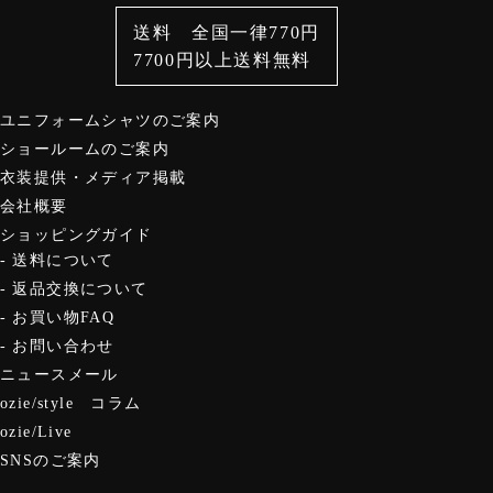
ベルト
サスペンダー
スタイルから選ぶ
カジュアルシャツ
送料 全国一律770円
財布・名刺入れ
バッグ
7700円以上送料無料
定番シャツ
帽子
ストール・マフラー
グローブ
ユニフォームシャツのご案内
ショールームのご案内
衣装提供・メディア掲載
会社概要
ショッピングガイド
送料について
返品交換について
お買い物FAQ
お問い合わせ
ニュースメール
ozie/style コラム
ozie/Live
SNSのご案内