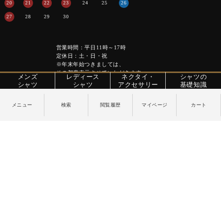
20
21
22
23
24
25
26
27
28
29
30
営業時間：平日11時～17時
定休日：土・日・祝
※年末年始つきましては、
その都度表示させていただきます。
メンズ
レディース
ネクタイ・
シャツの
シャツ
シャツ
アクセサリー
基礎知識
特定商取引法に関する表記
プライバシーポリシー
PAGE TOP
Copyright © YANAGIDA ORIMONO CO.LTD. All Rights Reserved.