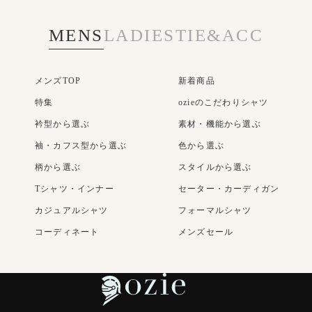
MENS
LADIES
TIE&ACC
メンズTOP
新着商品
特集
ozieのこだわりシャツ
衿型から選ぶ
素材・機能から選ぶ
袖・カフス型から選ぶ
色から選ぶ
柄から選ぶ
スタイルから選ぶ
Tシャツ・インナー
セーター・カーディガン
カジュアルシャツ
フォーマルシャツ
コーディネート
メンズセール
レディースTOP
ネクタイ・アクセサリー
新着商品
新着商品
TOP
特集
素材・機能から選ぶ
ネクタイ
ネクタイピン
衿型から選ぶ
袖・カフス型から選ぶ
ポケットチーフ
カフスボタン
色から選ぶ
柄から選ぶ