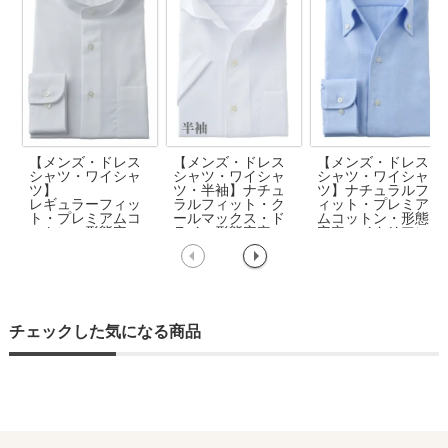
【メンズ・ドレス
【メンズ・ドレス
【メンズ・ドレス
シャツ・ワイシャ
シャツ・ワイシャ
シャツ・ワイシャ
ツ】
ツ・半袖】ナチュ
ツ】ナチュラルフ
レギュラーフィッ
ラルフィット・ク
ィット・プレミア
ト・プレミアムコ
ールマックス・ド
ムコットン・形態
ットン・形態安
ライ・形態安定・
安定・イタリアン
定・ブロード・綿
オックスフォー
カラー・ボタンダ
100%・スタンドカ
ド・イタリアンカ
ウン・スキッパ
ラー
ラー・ワイドカラ
ー・第一ボタン無
ー・第一ボタンあ
し・ポケット無し
り
チェックした気になる商品