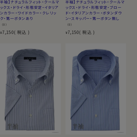
半袖】ナチュラルフィット・クールマ
半袖】ナチュラルフィット・クールマ
ックス・ドライ・形態安定・イタリア
ックス・ドライ・形態安定・ブロー
ンカラー・ワイドカラー・クレリッ
ド・イタリアンカラー・ボタンダウ
ク・第一ボタンあり
ン・スキッパー・第一ボタン無し
（0）
（0）
7,150
税込
7,150
税込
¥
¥