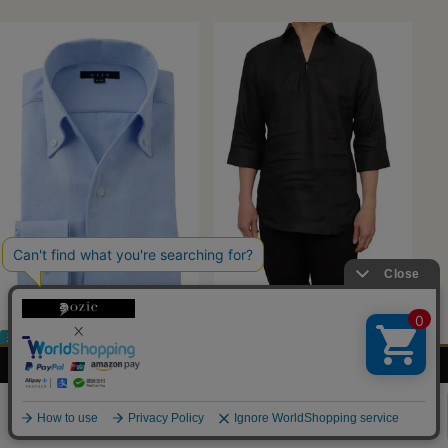
送料無料
ナチュラルフィット
送料無料
レギュラーフィット
メンズ
レディース
ネクタイ・
シャツの
【メンズ・ドレスシャツ・ワイシャツ】
【メンズ・カジュアルシャツ】七分
シャツ
シャツ
アクセサリー
基礎知識
ナチュラルフィット・プレミアムコッ
袖・プルオーバー・麻リネン・イタリ
トン・形態安定・イタリアンカラー・
アンカラー・ワイドカラー・第一ボ
0
ボタンダウン・スキッパー・第一ボ
タン無し・ポケット無し
タン無し・ポケット無し
（0）