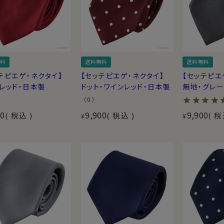
料
送料無料
送料無料
テピエゲ・ネクタイ】
【セッテピエゲ・ネクタイ】
【セッテピエ
レッド・日本製
ドット・ワインレッド・日本製
無地・グレ
（0）
00
9,900
9,900
税込
税込
税
¥
¥