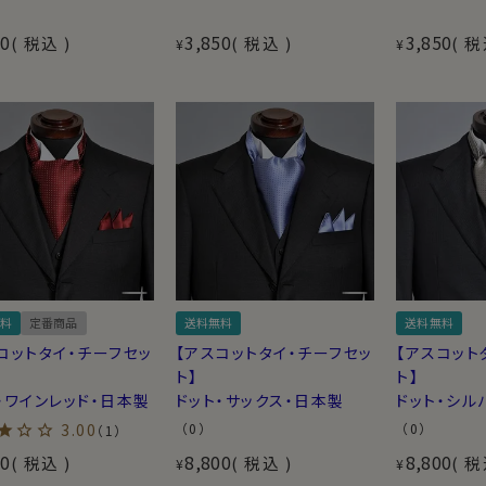
50
3,850
3,850
税込
税込
税
¥
¥
料
定番商品
送料無料
送料無料
コットタイ・チーフセッ
【アスコットタイ・チーフセッ
【アスコット
ト】
ト】
・ワインレッド・日本製
ドット・サックス・日本製
ドット・シル
3.00
（0）
（0）
（1）
00
8,800
8,800
税込
税込
税
¥
¥