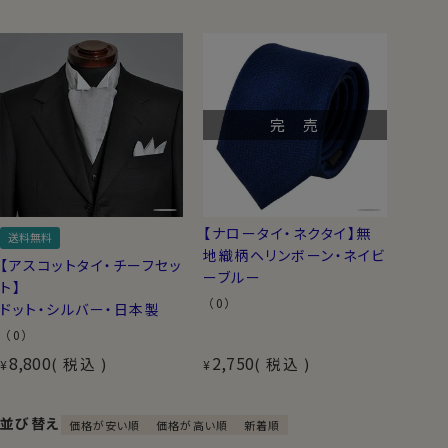
完 売
【ナロータイ・ネクタイ】無
送料無料
地織柄ヘリンボーン・ネイビ
【アスコットタイ・チーフセッ
ーブルー
ト】
（0）
ドット・シルバー・日本製
（0）
8,800
2,750
税込
税込
¥
¥
並び替え
価格が安い順
価格が高い順
新着順