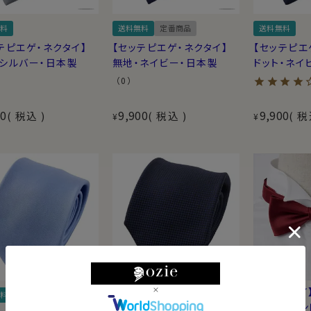
料
送料無料
定番商品
送料無料
テピエゲ・ネクタイ】
【セッテピエゲ・ネクタイ】
【セッテピエ
・シルバー・日本製
無地・ネイビー・日本製
ドット・ネイ
（0）
00
9,900
9,900
税込
税込
税
¥
¥
【蝶ネクタイ
料
定番商品
送料無料
無地・ワイン