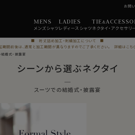
お問
MENS
LADIES
TIE
ACCESSO
&
メンズ
シャツ
レディース
シャツ
ネクタイ・
アクセサリ
■ 裄丈詰め加工・刺繍加工について ■
盆期間前後は、通常と加工期間が異なりますのでご了承ください。 詳細はこち
の結婚式・披露宴
シーンから選ぶネクタイ
スーツでの結婚式・披露宴