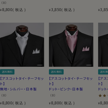
（0）
8,800
3,850
3,8
税込
税込
¥
¥
¥
送料無料
送料無料
送料無
【アスコットタイ・チーフセッ
【アスコットタイ・チーフセッ
【アス
ト】
ト】
ト】
無地・シルバー・日本製
ドット・ピンク・日本製
ドット
（0）
（0）
8,800
8,800
8,8
税込
税込
¥
¥
¥