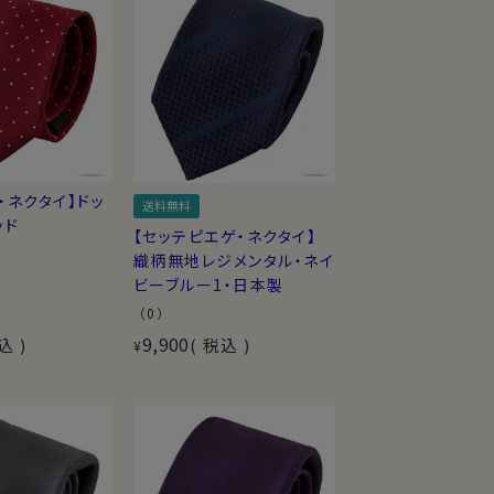
・ネクタイ】ドッ
送料無料
ッド
【セッテピエゲ・ネクタイ】
織柄無地レジメンタル・ネイ
ビーブルー1・日本製
（0）
9,900
込
税込
¥