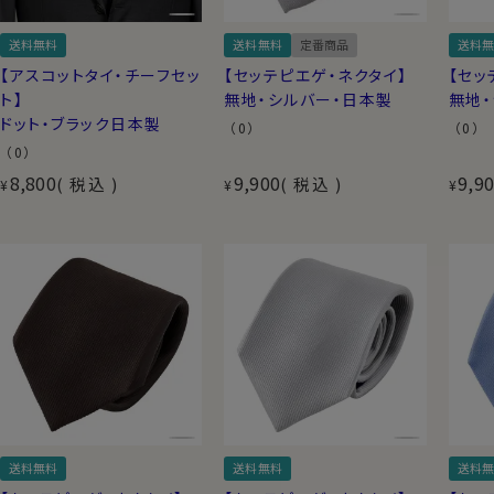
送料無料
送料無料
定番商品
送料無
【アスコットタイ・チーフセッ
【セッテピエゲ・ネクタイ】
【セッ
ト】
無地・シルバー・日本製
無地
ドット・ブラック日本製
（0）
（0）
（0）
8,800
9,900
9,9
税込
税込
¥
¥
¥
送料無料
送料無料
送料無