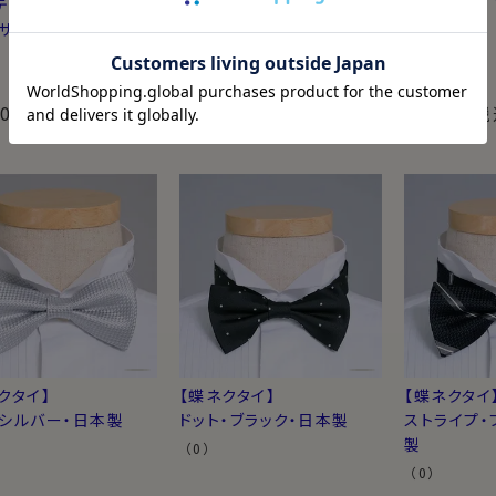
テピエゲ・ネクタイ】
【セッテピエゲ・ネクタイ】
（0）
サックスブルー・日本
チェス柄・ネイビーブルー
1・日本製
（0）
00
9,900
3,850
税込
税込
税
¥
¥
クタイ】
【蝶ネクタイ】
【蝶ネクタイ
・シルバー・日本製
ドット・ブラック・日本製
ストライプ・
製
（0）
（0）