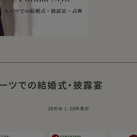
ーツでの結婚式・披露宴
38
件中
1
-
38
件表示