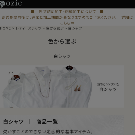
■ 裄丈詰め加工・刺繍加工について ■
お盆期間前後は、通常と加工期間が異なりますのでご了承ください。 詳細は
こちら⇒
HOME
レディースシャツ
色から選ぶ
白シャツ
色から選ぶ
白シャツ
白シャツ ｜ 商品一覧
欠かすことのできない定番的な基本アイテム。