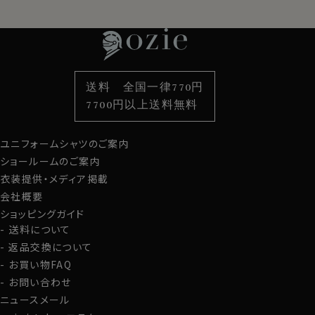
特集
ネクタイ
素材・機能から選ぶ
ネクタイピン
衿型から選ぶ
ポケットチーフ
袖・カフス型から選ぶ
カフスボタン
色から選ぶ
ベルト
柄から選ぶ
サスペンダー
送料 全国一律770円
スタイルから選ぶ
財布・名刺入れ
カジュアルシャツ
バッグ
7700円以上送料無料
定番シャツ
帽子
ストール・マフラー
ユニフォームシャツのご案内
グローブ
ショールームのご案内
衣装提供・メディア掲載
会社概要
ショッピングガイド
送料について
返品交換について
お買い物FAQ
お問い合わせ
ニュースメール