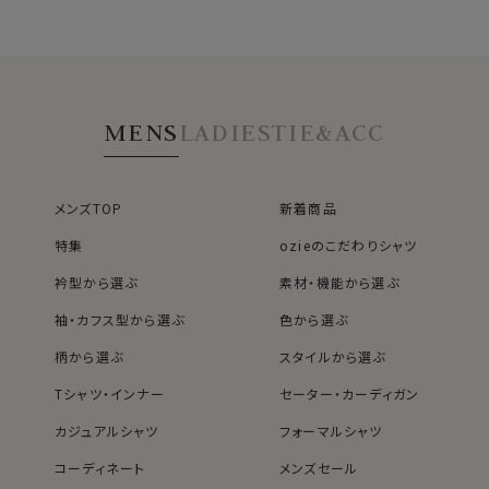
MENS
LADIES
TIE&ACC
メンズTOP
新着商品
特集
ozieのこだわりシャツ
衿型から選ぶ
素材・機能から選ぶ
袖・カフス型から選ぶ
色から選ぶ
柄から選ぶ
スタイルから選ぶ
Tシャツ・インナー
セーター・カーディガン
カジュアルシャツ
フォーマルシャツ
コーディネート
メンズセール
レディースTOP
ネクタイ・アクセサリーTOP
新着商品
新着商品