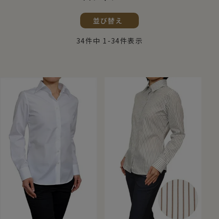
並び替え
34
件中
1
-
34
件表示