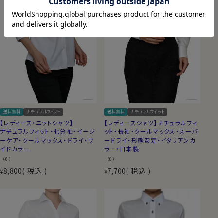
送料無料
ナチュラルフィット
送料無料
ナチュラルフィット
【レディース・ニットシャツ】
【レディースシャツ】ナチュラルフィ
ナチュラルフィット・七分袖・イージ
ット・長袖・クールマックス・スーパ
ーケア・クールマックス・ドライ・ワ
ードライ・形態安定・イタリアンカ
イドカラー
ラー・日本製
（0）
（0）
8,800
税込
7,700
税込
¥
¥