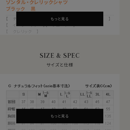
ゾンタル・クレリックシャツ
ブラック 黒
【 ナチュラルフィット 】【 綿100％・80番手双糸 】
もっと見る
【 イージーケア 】【 ブロード 】
【 クレリック 】
【 ホリゾンタルカラー/カッタウェイ 】
【 長袖 】
SIZE & SPEC
●イージーケア加工付き
綿100％素材の特性上、洗濯後にしわが残るのは致し方
サイズと仕様
ありません。
しかしながら、この生地には綿特有のソフト感や素材感
をいかした上でイージーケア加工を施してあるのでアイ
ロンがけが非常に楽！
アイロンが滑るようにかかり、シワを伸ばしやすくなりま
す。
もっと見る
●ホリゾンタルカラーとは？
衿の開き角度が大きい、通常のワイドカラーとは一線を