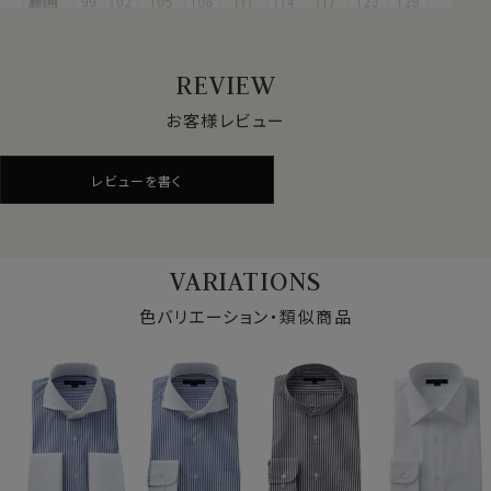
画した衿型＝それがホリゾンタルカラーシャツ。
アンタイドで着用するとややオープンカラー気味に開く絶
妙なラインがとても小粋！
REVIEW
タイドアップはもちろんですが、ビジネスシーンをアンタイ
ドで、そして上品カジュアルシャツとして着用するのが非
お客様レビュー
常にお薦めの衿型です。
レビューを書く
さらにクレリックにすることにより、白い衿と身頃の柄の
コントラストがさらなるエレガンス度UPに貢献。
より一層上品で清潔感あふれる印象を与えます。
VARIATIONS
カフス部分はコンバーチブルカフスになっておりますの
色バリエーション・類似商品
で、カフスボタンもご利用いただけます。
S-37～LL-43・3L-45cm / トールM-88・L-90・LL-
90cm・全１１サイズにてご用意。(サイズ表C)
スポット商品につき再入荷はございませんのでご了承く
ださい。