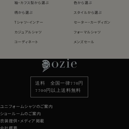
袖・カフス型から選ぶ
色から選ぶ
柄から選ぶ
スタイルから選ぶ
Tシャツ・インナー
セーター・カーディガン
カジュアルシャツ
フォーマルシャツ
コーディネート
メンズセール
レディースTOP
ネクタイ・アクセサリーTOP
新着商品
新着商品
特集
ネクタイ
素材・機能から選ぶ
ネクタイピン
衿型から選ぶ
ポケットチーフ
袖・カフス型から選ぶ
カフスボタン
色から選ぶ
ベルト
柄から選ぶ
サスペンダー
送料 全国一律770円
スタイルから選ぶ
財布・名刺入れ
カジュアルシャツ
バッグ
7700円以上送料無料
定番シャツ
帽子
ストール・マフラー
ユニフォームシャツのご案内
グローブ
ショールームのご案内
衣装提供・メディア掲載
会社概要