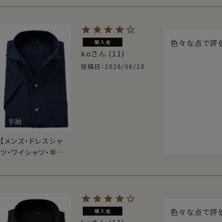
クールマックス・ドラ
イ・形態安定・からみ
織り・イタリアンカラ
ー・ボタンダウン・ス
色々な点で評
購入者
キッパー・第一ボタン
ko
11
無し
投稿日
2026/06/28
【メンズ・ドレスシャ
ツ・ワイシャツ・半袖】
ナチュラルフィット・
クールマックス・ドラ
イ・形態安定・からみ
織り・イタリアンカラ
ー・ワイドカラー・第
色々な点で評
購入者
一ボタンあり