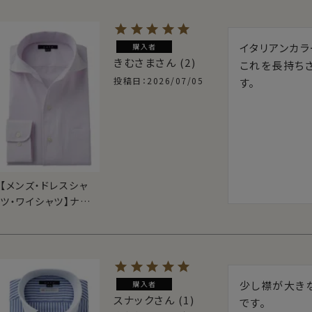
ワイドカラー・第一ボ
タンあり
イタリアンカラ
購入者
きむさま
2
これを長持ち
投稿日
2026/07/05
す。
【メンズ・ドレスシャ
ツ・ワイシャツ】ナチュ
ラルフィット・クール
マックス・ドライ・形
態安定・イタリアンカ
ラー・ワイドカラー・
第一ボタンあり・
少し襟が大き
購入者
SALE
スナック
1
です。