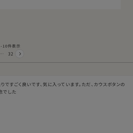
1
-
10
件表示
…
32
りですごく良いです、気に入っています。ただ、カウスボタンの
念でした