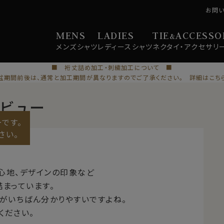
お問
MENS
LADIES
TIE
ACCESSO
&
メンズ
シャツ
レディース
シャツ
ネクタイ・
アクセサリ
■ 裄丈詰め加工・刺繍加工について ■
盆期間前後は、通常と加工期間が異なりますのでご了承ください。 詳細はこち
レビュー
です。
さい。
心地、デザインの印象など
まっています。
がいちばん分かりやすいですよね。
ください。