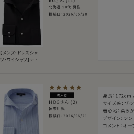
ko
11
北海道
50代
男性
投稿日
2026/06/28
【メンズ・ドレスシャ
ツ・ワイシャツ】ナチュ
ラルフィット・プレミ
アムコットン・からみ
織り・イタリアンカラ
ー・ワイドカラー・第
一ボタンあり
身長：172cm /
購入者
HDG
2
サイズ感：ぴった
神奈川県
着心地：柔らか
投稿日
2026/06/21
デザイン：シン
コメント：オー