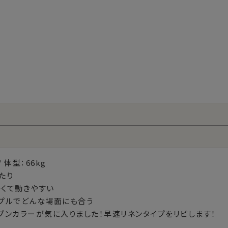
 体型：66kg

り 

くて動きやすい

プルでどんな場面にも合う

プンカラーが気に入りました！早速リネンタイプをリピします！