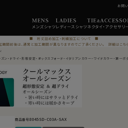
お問
MENS
LADIES
TIE
ACCESSO
&
メンズ
シャツ
レディース
シャツ
ネクタイ・
アクセサリ
■ 裄丈詰め加工・刺繍加工について ■
盆期間前後は、通常と加工期間が異なりますのでご了承ください。 詳細はこち
ド
ーズン・ドライ・形態安定・オックスフォード・イタリアンカラー・ワイドカラー・第一ボ
8045SD-C03A-SAX
商品番号