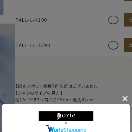
TALL-L-4190
TALL-LL-4390
【限定スポット商品】再入荷はございません
【シャツのサイズの見方】
例）M-3982→首回り39cm・裄丈82cm
例）L-4184→首回り41cm・裄丈84cm
例）TALL-L-4190→首回り41cm・裄丈90cm
東京都
変更