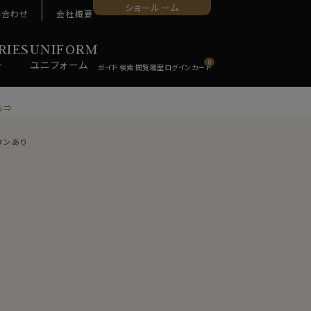
ショールーム
い合わせ
会社概要
RIES
UNIFORM
ー
ユニ
フォーム
0
ら⇒
タンあり