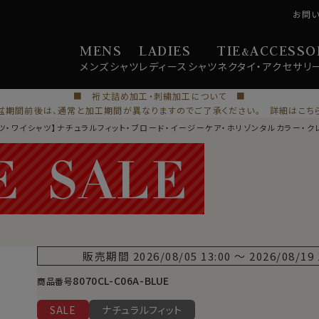
お問
MENS
LADIES
TIE
ACCESSO
&
メンズ
シャツ
レディース
シャツ
ネクタイ・
アクセサリ
■ 裄丈詰め加工・刺繍加工について ■
盆期間前後は、通常と加工期間が異なりますのでご了承ください。 詳細はこち
ツ・ワイシャツ】ナチュラルフィット・ブロード・イージーケア・ホリゾンタルカラー・クレ
販売期間
2026/08/05 13:00
〜
2026/08/19 
8070CL-C06A-BLUE
商品番号
SALE
ナチュラルフィット