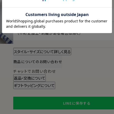
例）TALL-L-4190→首回り41cm・裄丈90cm
東京都
変更
2026/08/11（火）
に
宅配便
でお届けします。
（※裄丈加工・刺繍がある場合は除く）
スタイル・サイズについて詳しく見る
商品についてのお問い合わせ
チャットでお問い合わせ
返品・交換について
ギフトラッピングについて
LINEに保存する