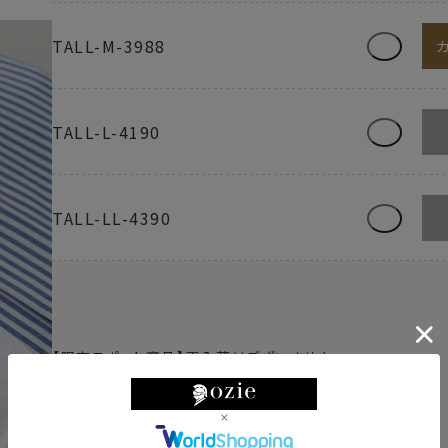
TALL-M-3988
TALL-L-4190
TALL-LL-4390
【限定スポット商品】再入荷はございません
【シャツのサイズの見方】
例）M-3982→首回り39cm・裄丈82cm
例）L-4184→首回り41cm・裄丈84cm