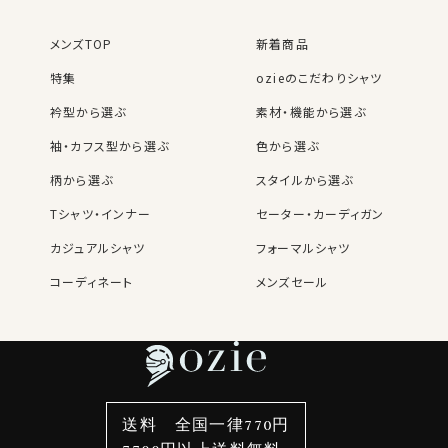
メンズTOP
新着商品
特集
ozieのこだわりシャツ
衿型から選ぶ
素材・機能から選ぶ
袖・カフス型から選ぶ
色から選ぶ
柄から選ぶ
スタイルから選ぶ
Tシャツ・インナー
セーター・カーディガン
カジュアルシャツ
フォーマルシャツ
コーディネート
メンズセール
レディースTOP
ネクタイ・アクセサリーTOP
新着商品
新着商品
特集
ネクタイ
素材・機能から選ぶ
ネクタイピン
衿型から選ぶ
ポケットチーフ
袖・カフス型から選ぶ
カフスボタン
色から選ぶ
ベルト
柄から選ぶ
サスペンダー
送料 全国一律770円
スタイルから選ぶ
財布・名刺入れ
カジュアルシャツ
バッグ