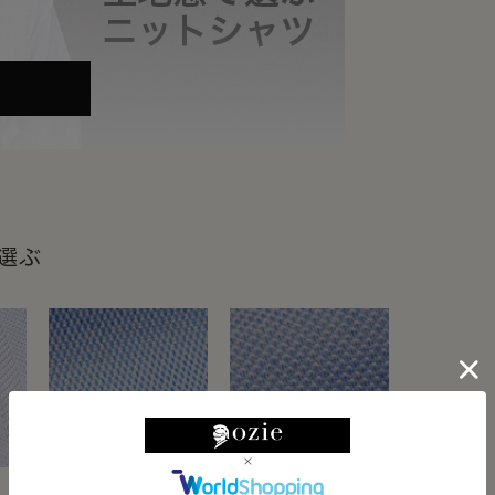
濯後のケアに至るまで、ストレスを感じ
特徴 >>
1】 スリム設計でも、
ます。
用感ノンストレス
ら選ぶ
る生地をご紹介します。
も広がります。
ラインをすっきり見せるシルエットで
がら、 締め付け感のない設計。
イリッシュさと快適さを両立した無理の
用感。
ットのインでも、一枚でも、 落ち着い
象を保ちながら快適に着用できます。
ハニカムメッシュ
鹿の子