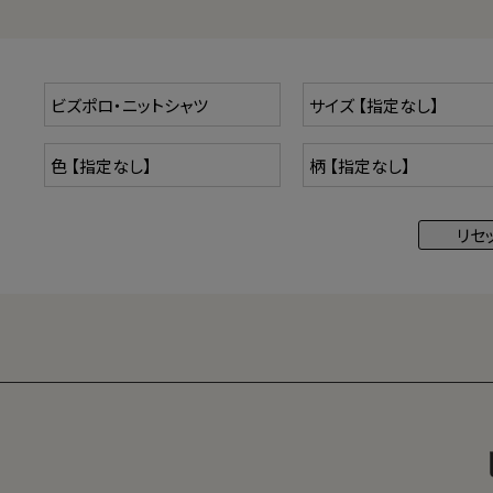
柔らかいのに“きちんと感”のある作り。
【4】 シワになりにくく、
見映えキープでノンストレ
ス
動いても、座っても、シルエットが乱れにくい。
時間が経っても、一日中“きちんと見え”をキープします
【5】 ノンアイロンで、
お手入れノンストレス
洗濯後もシワが残りにくく、アイロンがけは不要。
ケアも簡単で、日々の負担を軽減します。
天竺
ベーシックなニットの編み方。