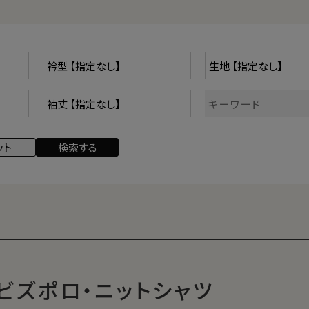
見えません。
32ハイゲージですが44ハイゲージの
ような素材感。
非常に柔らかく滑らかな肌ざわり。 程
よい厚みで、透け感はほぼありません。
ドレスシャツの定番生地「ブロード」の
ようなプレーンな見た目です。
「スムース」
ビズポロ・ニットシャツ