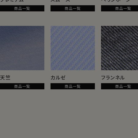
【
さらに希少種のスーピマ綿コーコラン
動
商品一覧
商品一覧
商品一覧
のみを使用。
ス
高級生地で有名なイタリアはアルビニ
アイコットー二社で紡績した高級ニッ
素材
ト糸を使用した生地。
動き
一日
群を抜く上質感と肌ざわりです。
ます。
「プレミアムコットン」
天竺
カルゼ
フランネル
「アルビニアイコットー二紡績」
【3】 ソフトな肌触りで、
商品一覧
商品一覧
商品一覧
着心地ノンストレス
やわらかく、しなやかな素材感。長時間の着用で
も快適さが持続します。
肌触りがよく、インナー無しで素肌に着ても心地
いい。