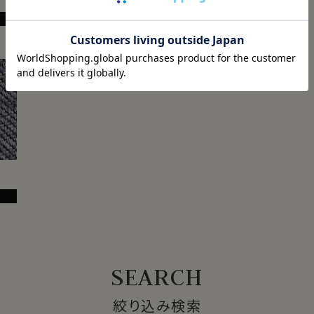
2】 ストレッチが、
きやすくノンストレ
商品一覧
商品一覧
特性のストレッチが、自然な伸びで体の
に柔軟に対応。
を通してストレスフリーな着心地が続き
スムース
目と目の間がきゅっと詰まっている凹
凸のない滑らかな生地。ほぼ編み目は
絞り込み検索