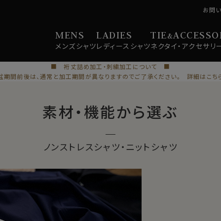
お問
MENS
LADIES
TIE
ACCESSO
&
メンズ
シャツ
レディース
シャツ
ネクタイ・
アクセサリ
■ 裄丈詰め加工・刺繍加工について ■
盆期間前後は、通常と加工期間が異なりますのでご了承ください。 詳細はこち
素材・機能から選ぶ
ノンストレスシャツ・ニットシャツ