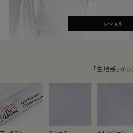
単であること。
袖を通した瞬間から、一日を終えるその時まで、そして洗
させないノンストレスシャツ。
もっと見る
<< ノンストレスを生む ５つの
生地感で選ぶニットシャツ
【
生地といっても色々あり
着
「生地感」か
ozieのノンストレスシャツに使用してい
生地感の違いを知ると着こなしの幅
身体の
ありな
プレミアムコットン
スタ
イタリア紡績
ない着
ジャケ
世界の綿の生産量の3％しかないプレ
た印
ミアムコットン(超長綿)。その中でも、
プレミアム
スムース
ヘリンボーン