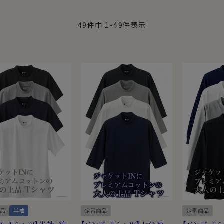
49
件中
1
-
49
件表示
鹿の子（カノコ）
品
半袖
定番商品
定番商品