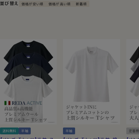
編み目が、とても細かいハイゲージの
並び替え
価格が安い順
価格が高い順
新着順
生地を使用。
ほとんど編み目は見えません。
とても柔らかで滑らかな肌ざわり。
シャツ生地に近いやや薄手の素材感な
がら、透け感はほぼありません。
見た目はドレスシャツの定番生地「ロ
イヤルオックスフォード」のような見栄
え。
「天竺」
送料無料
半袖
半袖
定番商