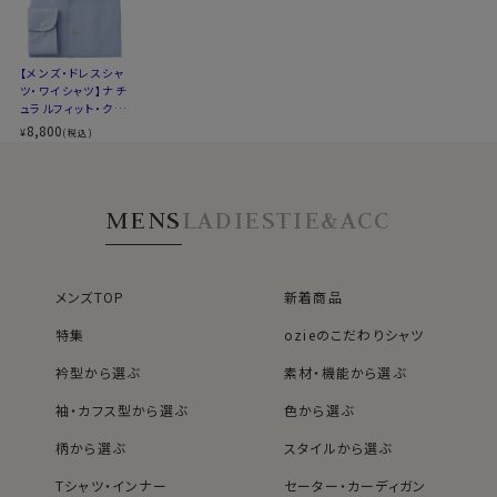
▼スポット商品につき再入荷はございませんのでご了承
●クールマックス®エコメイド・ファイバー使用
ください
100％再生ペットボトル素材から作られたクールマック
【メンズ・ドレスシャ
▼ナチュラルフィットとは？
ツ・ワイシャツ】ナチ
ス®エコメイド・ファイバーを使用。
後ろ身頃にダーツを入れて、ウエスト部分をやや絞ったス
ュラルフィット・クー
ドライで快適な着心地を提供するとともに、環境にも配
タイルです。
ルマックス・オールシ
8,800
¥
(税込)
慮したサスティナブル素材です。
ーズン・ドライ・形態
適度に絞ったウエストラインは細すぎず、それでいてダボ
安定・オックスフォー
つきのないシルエット。
ド・イタリアンカラ
ー・ボタンダウン・第
着心地を考え、細いだけのシャツとは一線を画したつくり
MENS
LADIES
TIE&ACC
一ボタンあり
●素材の違いで選ぶクールマックスシャツ
になっています。
▼とにかくお手入れのしやすさを重視したい方
※43cm（LL）・45cm（3L）・47cm(4L)サイズにおいて
ポリエステル100％のクールマックス®オールシーズン・
は絞りを若干ゆるくしております。 細さを気にせず一般的
ファブリック
なサイズと同じ感覚でお選びください。
メンズTOP
新着商品
シワになりにくい高い形態安定性と温調の高機能が特長
特集
ozieのこだわりシャツ
です。
衿型から選ぶ
素材・機能から選ぶ
▼見た目や質感はよりナチュラルに、扱いやすさも欲しい
袖・カフス型から選ぶ
色から選ぶ
方
綿×ポリエステル混紡のクールマックス®ファブリック
柄から選ぶ
スタイルから選ぶ
綿の風合いを活かしつつ、綿100％よりもシワになりにく
いバランス型素材です。
Tシャツ・インナー
セーター・カーディガン