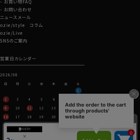
衿から第一ボタンにかけてきれいなロールが出るように
お買い物FAQ
なっています。
お問い合わせ
ノーネクタイ専用のややカジュアル度の高い商品であり
ニュースメール
ながら、非常にエレガントなシャツです。
ozie/style コラム
ノーネクタイのクールビズスタイルや、在宅・出勤といっ
ozie/Live
たテレワークスタイルにうってつけのシャツといえるでし
SNSのご案内
ょう。
WEBミーティングの画面映えも抜群です！
営業日カレンダー
S-37～LL-43・3L-45･4L-47cm / トールM-88・L-90・
2026/08
LL-90cm・全１２サイズにてご用意。(サイズ表C)
日
月
火
水
木
金
土
スポット商品につき再入荷はございませんのでご了承く
1
ださい。
2
3
4
5
6
7
8
50321
9
10
11
12
13
14
15
16
17
18
19
20
21
22
23
24
25
26
27
28
29
30
31