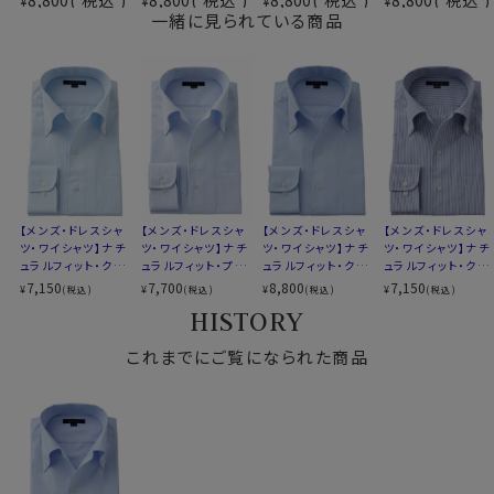
¥
¥
¥
¥
（吸湿速乾素材＝COOLMAX®ファブリック）
一緒に見られている商品
形態安定
素材名
ロイヤルオックスフォード
●しわを残しにくくするozieおすすめのお手入れ方法
イタリアンカラー（ワンピースカラー）
クールマックス®オールシーズン・ファブリックは、形態安
衿型
ボタンダウン
定性により、日々のお手入れが非常に楽。
第一ボタンあり
お手入れ方法は全シャツ共通ですが、特に本製品は下記
キーパー
なし
方法でお手入れする事で、洗濯後のお手入れが楽になり
前立て
裏前立て
ます。
後身頃
バックダーツ入り
ポケット
ポケットあり
・洗濯ネットに入れ、脱水は短めに設定（1分以内を目安
【メンズ・ドレスシャ
【メンズ・ドレスシャ
【メンズ・ドレスシャ
【メンズ・ドレスシャ
柄
織柄無地
に）。生地への負担が少なく、シワも残りにくくなります。
ツ・ワイシャツ】ナチ
ツ・ワイシャツ】ナチ
ツ・ワイシャツ】ナチ
ツ・ワイシャツ】ナチ
ュラルフィット・クー
ュラルフィット・プレ
ュラルフィット・クー
ュラルフィット・クー
ラウンドカット
・洗濯後はできるだけ早めに取り出し、軽くはたいてシワ
ルマックス・ドライ・
ミアムコットン・形態
ルマックス・オールシ
ルマックス・ドライ・
7,150
7,700
8,800
7,150
¥
¥
¥
¥
(税込)
(税込)
(税込)
(税込)
カフス
アジャスタブル
を伸ばして干す。
形態安定・イタリア
安定・イタリアンカ
ーズン・ドライ・形態
形態安定・イタリア
HISTORY
コンバーチブルカフス
ンカラー・ボタンダ
ラー・ボタンダウン・
安定・オックスフォー
ンカラー・ボタンダ
・形を整えて干すことで、ほぼノーアイロンでご着用いた
ウン・第一ボタンあ
第一ボタンあり
ド・イタリアンカラ
ウン・第一ボタンあ
衿高
後4.2cm
だけます。
り
これまでにご覧になられた商品
ー・ボタンダウン・ス
り
S-37～LL-43・3L-45･4L-47cm
※しわの出方は洗濯環境や干し方により異なります。
キッパー・第一ボタ
ン無し
サイズC
トールM-88・L-90・LL-90cm
全１２サイズ
忙しい日常の中でも、「洗って、干して、そのまま着られ
スタイル
ナチュラルフィット
る」
生産国
中国
そんな扱いやすさを目指した素材です。