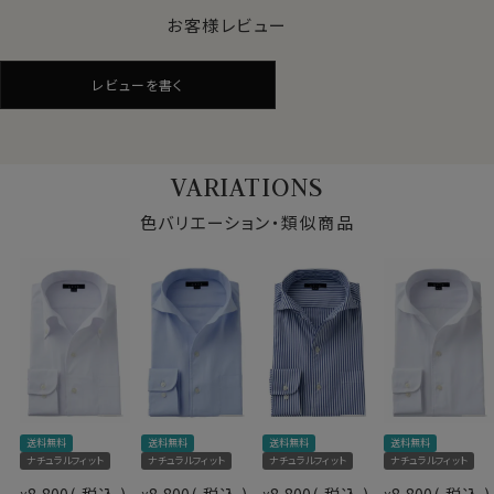
●通年快適な着用感を求める方へ
お客様レビュー
クールマックス®オールシーズン・ファブリックは、暑いと
きにはドライに、寒いときには暖かい。
レビューを書く
通年着用するビジネスシャツに適した素材です。
●サラッとしたドライ感と軽やかな着心地
VARIATIONS
肌離れのよいドライな着用感が持続。
汗を素早く発散、長時間の着用でもムレにくく、快適さを
色バリエーション・類似商品
保つ吸水速乾のドライ素材です。
また洗濯後の乾きが非常に早いのも、この高機能ドライ
の特徴です。
●形態安定でお手入れが非常に楽
着用時も洗濯後もシワになりにくい。
洗濯後もほぼノーアイロン。
仕様表
できるだけお手入れを楽に済ませたい方に最適な、防し
送料無料
送料無料
送料無料
送料無料
ポリエステル100％
わ性に優れた生地です。
ナチュラルフィット
ナチュラルフィット
ナチュラルフィット
ナチュラルフィット
ドライ加工
（形態安定性＝W＆W性4級前後）
素材
8,800
税込
8,800
税込
8,800
税込
8,800
税込