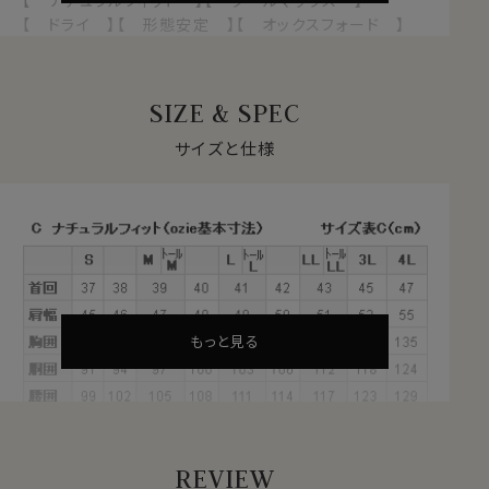
【 ドライ 】【 形態安定 】【 オックスフォード 】
【 イタリアンカラー/第一ボタンあり 】
【 ボタンダウン 】【 長袖 】
SIZE & SPEC
1年を通して快適な着心地を支える
クールマックス®オールシーズン・ファブリックとは？
サイズと仕様
・暑いときにはドライに、寒いときには暖かい！オールシー
ズン快適な着心地
・汗や水分をすばやく吸い上げ、蒸発させる吸水速乾のド
ライ素材
・衣服内をドライに保ち、日常の快適な着心地をサポート
・シワになりにくい形態安定
・洗濯後の乾きも早く、ほぼノンアイロンでお手入れが楽
もっと見る
これらの特長を備えた高機能素材が、ポリエステル
100％のクールマックス®オールシーズン・ファブリック。
サラッとしていて、軽やかな新感覚シャツ。オールシーズ
ンテクノロジー！
REVIEW