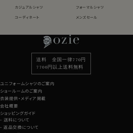
綿×ポリエステル混紡・クールマックスはこちら→
カジュアルシャツ
フォーマルシャツ
＊クールマックス®（COOLMAX®）はThe LYCRA
コーディネート
メンズセール
Companyの商標です。
レディースTOP
ネクタイ・アクセサリーTOP
新着商品
新着商品
特集
ネクタイ
素材・機能から選ぶ
ネクタイピン
●ロイヤルオックスフォード
衿型から選ぶ
ポケットチーフ
袖・カフス型から選ぶ
カフスボタン
シャツ生地として人気のオックスフォード生地。
色から選ぶ
ベルト
柄から選ぶ
サスペンダー
ロイヤルオックスは、オックスフォードの中でもやや薄手
送料 全国一律770円
でシルクのような滑らかな肌ざわり。
スタイルから選ぶ
財布・名刺入れ
カジュアルシャツ
バッグ
7700円以上送料無料
さらに光沢感が一番あり、フォーマル感や高級感を演出
定番シャツ
帽子
ストール・マフラー
できます
ユニフォームシャツのご案内
グローブ
上質なオックスフォード生地です。
ショールームのご案内
衣装提供・メディア掲載
会社概要
●イタリアンカラーとは？
ショッピングガイド
このシャツは衿と前立ての裏部分がオープンカラーのよ
送料について
うに縫い目がなく、1枚の生地でつながって出来ているた
返品交換について
め、第一ボタンをはずして衿を開き気味にして着用すると