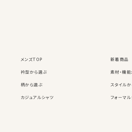
メンズTOP
新着商品
衿型から選ぶ
素材・機能
柄から選ぶ
スタイルか
カジュアルシャツ
フォーマル
レディースTOP
ネクタイ・アクセサリーTOP
新着商品
新着商品
衿型から選ぶ
ポケットチーフ
袖・カフス
カフスボタ
スタイルから選ぶ
財布・名刺入れ
カジュアル
バッグ