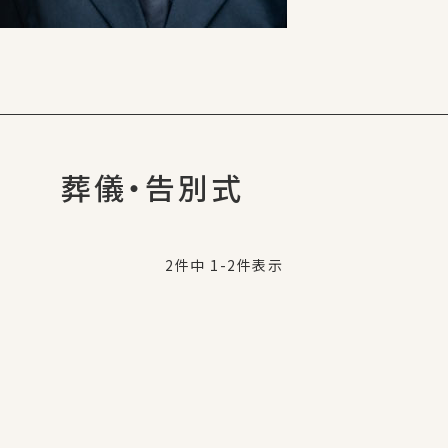
葬儀・告別式
2
件中
1
-
2
件表示