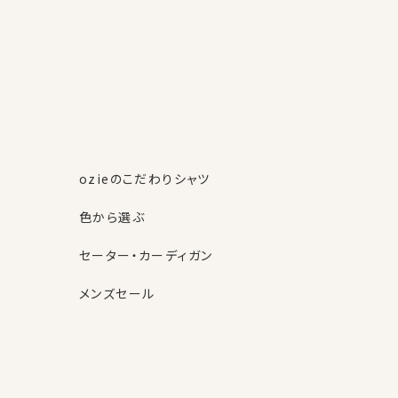
ozieのこだわりシャツ
色から選ぶ
セーター・カーディガン
メンズセール
素材・機能から選ぶ
ネクタイピン
柄から選ぶ
サスペンダー
ストール・マフラー