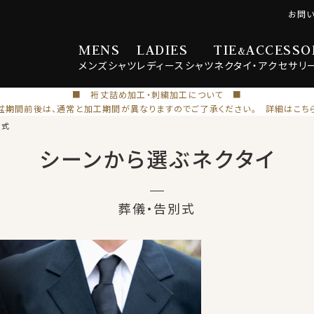
お問
MENS
LADIES
TIE
ACCESSO
&
メンズ
シャツ
レディース
シャツ
ネクタイ・
アクセサリ
■ 裄丈詰め加工・刺繍加工について ■
盆期間前後は、通常と加工期間が異なりますのでご了承ください。 詳細はこち
別式
シーンから選ぶネクタイ
葬儀・告別式