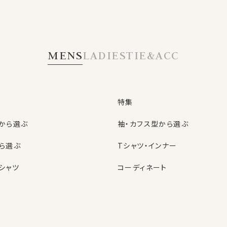
MENS
LADIES
TIE&ACC
特集
から選ぶ
袖・カフス型から選ぶ
ら選ぶ
Tシャツ・インナー
シャツ
コーディネート
特集
ネクタイ
型から選ぶ
ン
色から選ぶ
ベルト
シャツ
定番シャツ
帽子