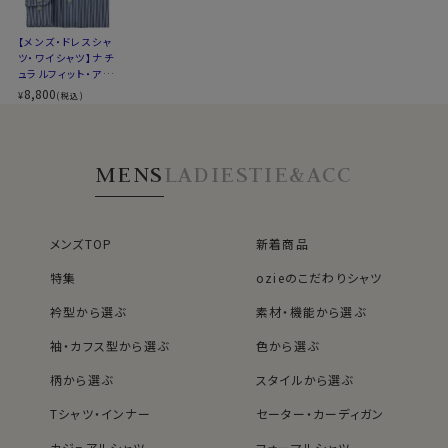
▼スポット商品につき再入荷はございませんのでご了承
ください
【メンズ・ドレスシャ
▼ナチュラルフィットとは？
ツ・ワイシャツ】ナチ
後ろ身頃にダーツを入れて、ウエスト部分をやや絞ったス
ュラルフィット・アイ
タイルです。
スコットン・プレミア
8,800
¥
(税込)
ムコットン・イージ
適度に絞ったウエストラインは細すぎず、それでいてダボ
ーケア・イタリアンカ
つきのないシルエット。
ラー・ワイドカラー・
第一ボタンあり
着心地を考え、細いだけのシャツとは一線を画したつくり
MENS
LADIES
TIE&ACC
になっています。
※43cm（LL）・45cm（3L）・47cm(4L)サイズにおいて
は絞りを若干ゆるくしております。 細さを気にせず一般的
なサイズと同じ感覚でお選びください。
メンズTOP
新着商品
特集
ozieのこだわりシャツ
衿型から選ぶ
素材・機能から選ぶ
袖・カフス型から選ぶ
色から選ぶ
柄から選ぶ
スタイルから選ぶ
Tシャツ・インナー
セーター・カーディガン
カジュアルシャツ
フォーマルシャツ