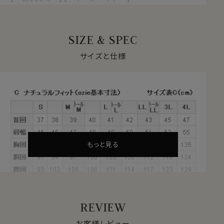
【 イタリアンカラー/第一ボタンあり 】
【 ワイドカラー 】【 長袖 】
SIZE & SPEC
●アイスコットンとは？
綿100％でありながら特殊な技術により身体の熱を吸い
サイズと仕様
取り、シャリ感・清涼感といったひんやりした触感を感じ
ることのできるスイス生まれの高機能素材、それがアイス
コットンです。
涼感素材には合繊混紡素材が多く用いられますが、この
生地は天然繊維＝綿100％。
もともと吸湿性に優れた綿100％ですが、この生地は糸
そのものに加工を施すのではなく、特殊な技術で撚るこ
もっと見る
とにより、ひんやりタッチを実現。
合繊素材が苦手な方におすすめしたい涼感素材です。
●パナマ織のストライプ生地
REVIEW
通気性がよく、汗をかいたときに肌離れのいいパナマ織の
ストライプ生地を使用。
お客様レビュー