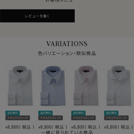
アイスコットンとパナマ織の組み合わせは、最強の涼感素
材といっても過言ではない、暑い夏に最適な素材です。
レビューを書く
●イージーケア加工付き
綿100%は肌触りや見栄えはいいものの、洗濯後のアイ
VARIATIONS
ロンがけが必須の素材。
しかしながら、この生地には綿特有のソフト感や素材感
色バリエーション・類似商品
をいかした上でイージーケア加工を施してあるのでアイ
ロンがけが非常に楽！
アイロンが滑るようにかかり、シワを伸ばしやすくなりま
す。
●衿型について
このシャツは衿と前立ての裏部分がオープンカラーのよ
仕様表
うに縫い目がなく、1枚の生地でつながって出来ている、
送料無料
送料無料
送料無料
送料無料
綿100％
衿開きのいいノーネクタイ専用シャツ＝イタリアンカラ
ナチュラルフィット
ナチュラルフィット
ナチュラルフィット
ナチュラルフィット
プレミアムコットン
ー。
素材
8,800
税込
8,800
税込
8,800
税込
8,800
税込
¥
¥
¥
¥
イージーケア
イタリアンカラーと広角なワイドカラーを掛け合わせたス
一緒に見られている商品