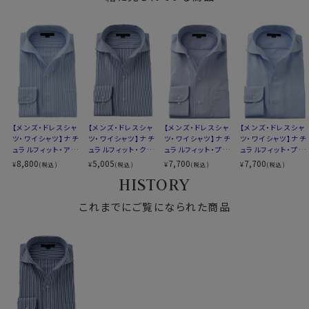
アイスコットン
タイリッシュなノーネクタイ専用の衿型です。
素材名
パナマ
リネンシャツといえどもドレスシャツ(ワイシャツ)の仕様
イタリアンカラー（ワンピースカラー）
で生産しているため、衿元しっかり！
衿型
ワイドカラー
くたっとせずきちんと衿立ち、きれいな衿ロールが出るよ
第一ボタンあり
うになっています。
キーパー
なし
前立て
裏前立て
ノーネクタイ専用のややカジュアル度の高い商品であり
後身頃
バックダーツ入り
ながら、非常にエレガントなシャツです。
ポケット
ポケットあり
ノーネクタイのクールビズスタイルや、在宅・出勤といっ
【メンズ・ドレスシャ
【メンズ・ドレスシャ
【メンズ・ドレスシャ
【メンズ・ドレスシャ
柄
ストライプ
たテレワークスタイルにうってつけのシャツといえるでし
ツ・ワイシャツ】ナチ
ツ・ワイシャツ】ナチ
ツ・ワイシャツ】ナチ
ツ・ワイシャツ】ナチ
ュラルフィット・アイ
ュラルフィット・クー
ュラルフィット・プレ
ュラルフィット・プレ
ラウンドカット
ょう。
スコットン・プレミア
ルマックス・ドライ・
ミアムコットン・形態
ミアムコットン・形態
8,800
5,005
7,700
7,700
¥
¥
¥
¥
(税込)
(税込)
(税込)
(税込)
カフス
アジャスタブル
WEBミーティングの画面映えも抜群です！
ムコットン・イージ
形態安定・オックス
安定・オックスフォー
安定・イタリアンカ
HISTORY
コンバーチブルカフス
ーケア・イタリアンカ
フォード・イタリアン
ド・イタリアンカラ
ラー・ワイドカラー・
ラー・ワイドカラー・
カラー・ワイドカラ
ー・ワイドカラー・第
第一ボタンあり
衿高
後3.8cm
第一ボタンあり
これまでにご覧になられた商品
ー・第一ボタンあり・
一ボタンあり
S-37～LL-43・3L-45cm
S-37～LL-43・3L-45cm / トールM-88・L-90cm・全１
SALE
サイズC
トールM-88・L-90cm
０サイズにてご用意。(サイズ表C)
全１０サイズ
スタイル
ナチュラルフィット
スポット商品につき再入荷はございませんのでご了承く
生産国
中国
ださい。
50422