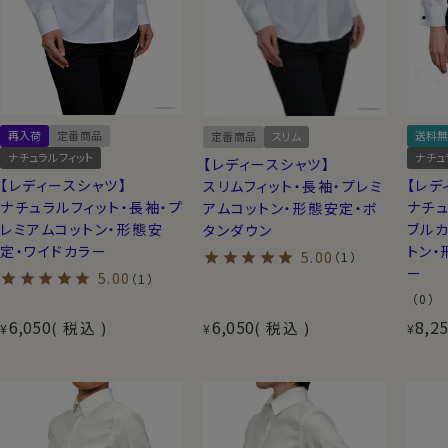
カリブの豊かな自然の中で育てられた超長綿、それがカリビ
しなやかなソフト感、肌ざわり、上品な光沢感はエレガンス
その着心地のよさからリピーター続出の人気生地です。
スーピマ綿
綿の育つ気候に最適な乾燥した暑い気候のアメリカ南西部４
再入荷
定番商品
送料無
定番商品
スリム
フォルニア）で採れる超長綿。得に柔軟性や耐久性・発色性
ナチュラルフィット
ナチュ
【レディースシャツ】
【レディースシャツ】
【レデ
スリムフィット・長袖・プレミ
新疆綿（しんきょうめん）
ナチュラルフィット・長袖・プ
ナチュ
アムコットン・形態安定・ボ
中国の新疆（しんきょう）ウイグル自治区で採れる超長綿で
レミアムコットン・形態安
ブルカ
タンダウン
て鍛えられる新疆綿は、繊維長が超長綿の中でもひときわ長
定・ワイドカラー
トン・
5.00
（1）
みだします。
ー
5.00
（1）
（0）
※正式名称は『超長綿』です。ozieでは、お客様に直感的に
6,050
6,050
8,2
んでいます。
税込
税込
¥
¥
¥
店長・柳田のひとことプッシュ！