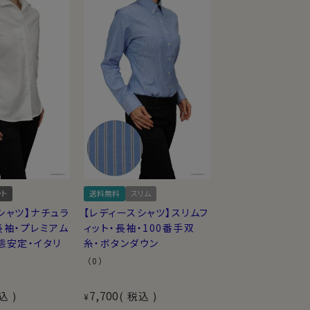
ット
送料無料
スリム
シャツ】ナチュラ
【レディースシャツ】スリムフ
長袖・プレミアム
ィット・長袖・100番手双
態安定・イタリ
糸・ボタンダウン
（0）
7,700
込
税込
¥