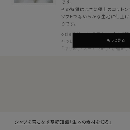
です。
その特質はまさに極上のコットン
ソフトでなめらかな生地に仕上げ
りです。
ozieでは、プレミアムコットン
もっと見る
ャツに採用されている希少価値の
「ギザ綿」「スーピマ綿」「新疆綿
■ プレミアムコットン＝超長綿(ちょうち
綿は一般的に毛足が長いほうが上質とされていています。
ふつうの綿より1.5倍～2倍くらい毛足の長い綿(28.6mm以
世界の綿の生産量の3％しかない、貴重な綿＝プレミアムコ
その特質は
シルクのようにやわらかで、しなやかな風合い
シャツを着こなす基礎知識「生地の素材を知る」
上質なしっとり感