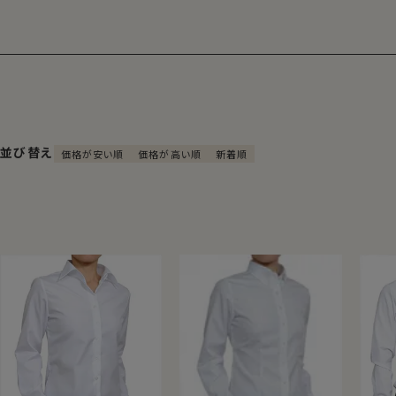
並び替え
価格が安い順
価格が高い順
新着順
■ 『プレミアムコットン＝超長綿』の代
ギザ綿
世界的に評価の高いエジプト綿。その中でも、ナイル川流
綿を「ギザ綿」（GIZAコットン）とよびます。
しかもozieで販売しているGIZA70は、紡いで糸になっ
手間のかかる作業を行ったもの。よりソフトでなめらかな生
い１枚となることでしょう。
カリビアンコットン