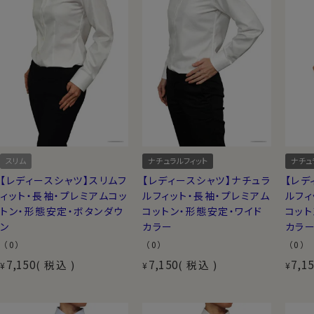
貴重な綿プレミアムコットンにイージーケアや形態
ozieでは、
プレミアムコットンにイージーケア加工
しています。上質綿１００％のソフトな風合いや光沢
洗濯後のお手入れを簡単にいたしました。貴重な綿
して利用されることが多く、通常なら１万円～２万円
カーならではのプライスを実現しました。上質の肌ざ
スリム
ナチュラルフィット
ナチュ
【レディースシャツ】スリムフ
【レディースシャツ】ナチュラ
【レデ
ィット・長袖・プレミアムコッ
ルフィット・長袖・プレミアム
ルフィ
トン・形態安定・ボタンダウ
コットン・形態安定・ワイド
コット
ン
カラー
カラ
（0）
（0）
（0）
7,150
7,150
7,1
税込
税込
¥
¥
¥