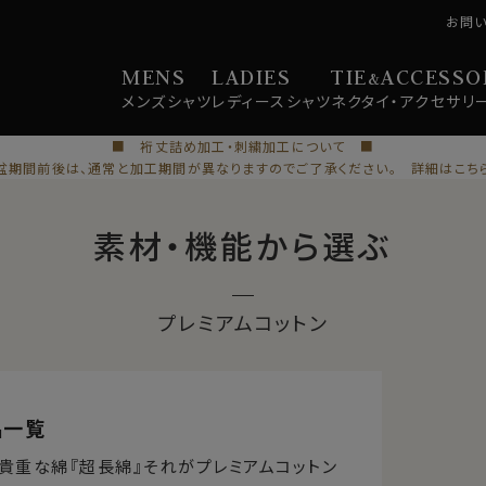
お問
MENS
LADIES
TIE
ACCESSO
&
メンズ
シャツ
レディース
シャツ
ネクタイ・
アクセサリ
■ 裄丈詰め加工・刺繍加工について ■
盆期間前後は、通常と加工期間が異なりますのでご了承ください。 詳細はこち
素材・機能から選ぶ
プレミアムコットン
品一覧
い貴重な綿
『超長綿』
それが
プレミアムコットン