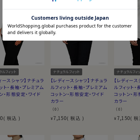
安定をプラス！
や形態安定を施したシャツ
もご用意
のある見栄えを最大限活かしつつ、
のためオーダーシャツ用の生地と
近くはするシャツ。老舗シャツメー
わりをぜひ味わってください。
ラルフィット
ナチュラルフィット
ナチュラルフィ
ィースシャツ】ナチュラ
【レディースシャツ】ナチュラ
【レディース
ット・長袖・プレミアム
ルフィット・長袖・プレミアム
ルフィット・
ン・形態安定・ワイド
コットン・形態安定・ワイド
コットン・形
ー
カラー
カラー
（0）
（0）
50
7,150
7,150
税込
税込
税
¥
¥