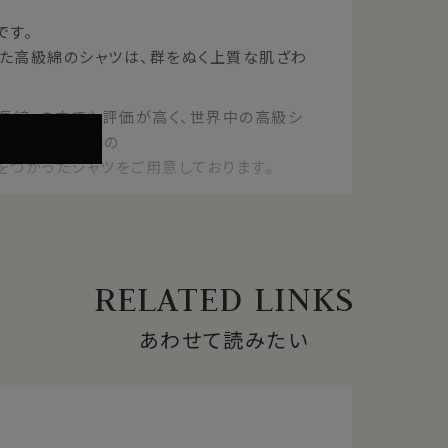
です。
た高級綿のシャツは、群をぬく上質な肌ざわ
『超長綿』の中でも評価が高く、世界中の高級シ
高いブランド綿の
」をつかったシャツをご用意しております。
ょうめん)とは
RELATED LINKS
上)、それが『超長綿』です。
あわせて読みたい
ットンです。