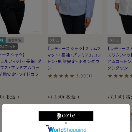
アンコットンです。
そのもの。
州（テキサス・ニューメキシコ・アリゾナ・カリ
料
定番商品
スリム
スリム
にすぐれ、型崩れしにくいのが特徴です。
ラルフィット
【レディースシャツ】スリムフ
【レディース
ィースシャツ】
ィット・長袖・プレミアムコッ
スリムフィッ
ラルフィット・長袖・ダ
トン・形態安定・ボタンダウ
アムコットン
す。 天山山脈の雪解け水と、灼熱の太陽によっ
フス・プレミアムコッ
ン
タンダウン
く、上品な光沢・しなやかでソフトな触感をう
形態安定・ワイドカラ
5.00
（1）
わかりやすいように『プレミアムコットン』とよ
50
7,150
7,150
税込
税込
税
¥
¥