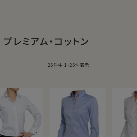
プレミアム・コットン
26
件中
1
-
26
件表示
表的なブランド
域のごく一部でしか採れない希少性の高い超長
た段階で表面を焼き、余分な毛羽を取るといった
地に仕上げた最高級綿のシャツは、手放せな