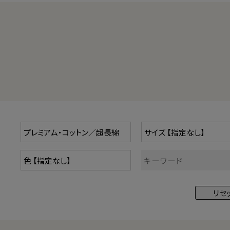
自然な美しい光沢
優れた耐久性・吸湿性
毛羽だちにくい
まさにプレミアムなコットンです。
超長綿のブランドには「ギザ綿」「カリビアンコットン」「スー