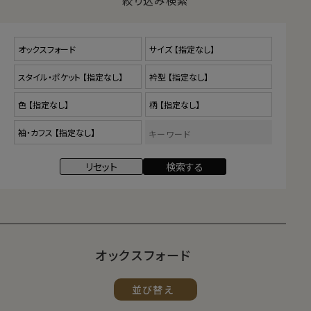
絞り込み検索
ドシャンブレーといいます。
店長・柳田のひとことプッシュ！
アメカジの王道「オックスフォードシャツ」を
スタイリッシュに！
昨今のオックスフォードシャツは「細身」がキ
オックスフォード
ーワード。モダンにアレンジされた細身タイプ
が人気です。そこでozieでも、ナチュラルフィ
並び替え
ットのオックスフォードシャツを生産しました。
さらにプレミアムコットンをつかった高級オッ