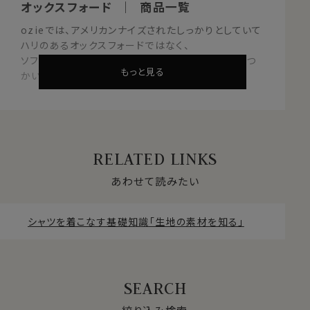
オックスフォード ｜ 商品一覧
ozieでは、アメリカンナイズされたしっかりとしていて
ハリのあるオックスフォードではなく、
ソフトな肌触りのいい上質オックスフォード生地をつ
もっと見る
かい上品シャツにしあげました。
■ オックスフォードとは
RELATED LINKS
たて糸・よこ糸を2本ずつ引きそろえて、平織りにした生地
あわせて読みたい
です（斜子織りともいいます）。 比較的厚地で光沢があ
り、織目がはっきりしているのが特徴で、ソフトで通気性
があり丈夫です。
シャツを着こなす基礎知識「生地の素材を知る」
ロイヤルオックスフォードやピンポイントオックスフォード
は高い番手をつかっているため光沢が増し、しなやかで
上品な素材感があり、ワンランク上の着こなしができる
素材です。
たて糸・よこ糸を2本ずつ引きそろえたうえ、たて糸に色
糸、よこ糸に白糸を使用して織ったものをオックスフォー