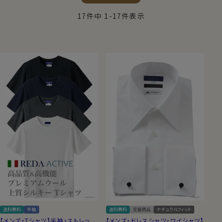
17
件中
1
-
17
件表示
送料無料
半袖
送料無料
定番商品
ナチュラルフィット
【メンズ・Tシャツ】半袖・ストレッ
【メンズ・ドレスシャツ・ワイシャツ】