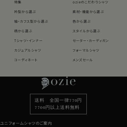
特集
ozieのこだわりシャツ
衿型から選ぶ
素材・機能から選ぶ
袖・カフス型から選ぶ
色から選ぶ
柄から選ぶ
スタイルから選ぶ
Tシャツ・インナー
セーター・カーディガン
カジュアルシャツ
フォーマルシャツ
コーディネート
メンズセール
レディースTOP
ネクタイ・アクセサリーTOP
新着商品
新着商品
特集
ネクタイ
素材・機能から選ぶ
ネクタイピン
衿型から選ぶ
ポケットチーフ
袖・カフス型から選ぶ
カフスボタン
色から選ぶ
ベルト
柄から選ぶ
サスペンダー
送料 全国一律770円
スタイルから選ぶ
財布・名刺入れ
カジュアルシャツ
バッグ
7700円以上送料無料
定番シャツ
帽子
ストール・マフラー
ユニフォームシャツのご案内
グローブ