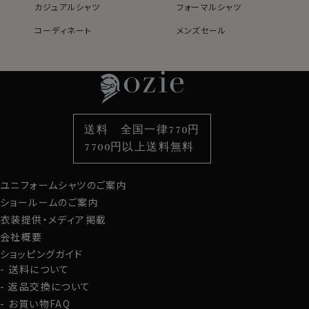
カジュアルシャツ
フォーマルシャツ
コーディネート
メンズセール
レディースTOP
ネクタイ・アクセサリーTOP
新着商品
新着商品
特集
ネクタイ
素材・機能から選ぶ
ネクタイピン
衿型から選ぶ
ポケットチーフ
袖・カフス型から選ぶ
カフスボタン
色から選ぶ
ベルト
柄から選ぶ
サスペンダー
送料 全国一律770円
スタイルから選ぶ
財布・名刺入れ
カジュアルシャツ
バッグ
7700円以上送料無料
定番シャツ
帽子
ストール・マフラー
ユニフォームシャツのご案内
グローブ
ショールームのご案内
衣装提供・メディア掲載
会社概要
ショッピングガイド
送料について
返品交換について
お買い物FAQ