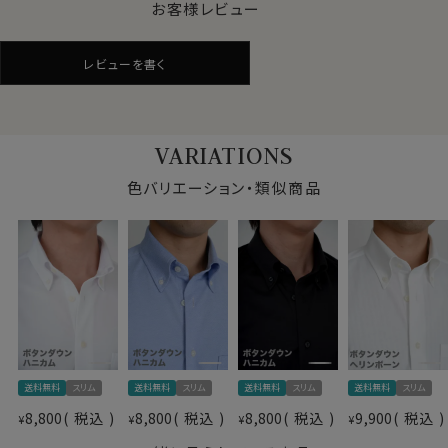
ことが挙げられます。
お客様レビュー
これらの要因を軽減することのできる素材、それがドライ
加工！
レビューを書く
インナーシャツを着用せず素肌に直接着ても、汗を吸って
すぐ乾くので、いつもドライな着心地が保たれ、快適に過
ごすことができます。
また春秋冬でも室内の温度が高くて汗をかき、汗が乾か
VARIATIONS
ぬままそのまま外へ出て寒い思いをした経験がおありの
方は多いともいます。
色バリエーション・類似商品
そんな時でもドライ加工は大活躍！
ドライ加工＝吸湿速乾素材は夏場だけでなく、オールシ
ーズン使える素材なのです。
よく見るとワイシャツ仕様のニットシャツ。
見た目はワイシャツの定番生地ピンポイントオックスフォ
ードのようで、通気性抜群の“ハニカムメッシュ“です。
送料無料
スリム
送料無料
スリム
送料無料
スリム
送料無料
スリム
●ノーアイロンで、お手入れ楽
仕様表
8,800
税込
8,800
税込
8,800
税込
9,900
税込
¥
素材として形態安定性が抜群です。
¥
¥
¥
綿64％・ポリエステル36％
洗濯終了後は、すぐに洗濯機から取り出してしわを伸ば