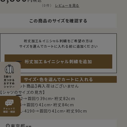
税込
（0件）
レビューを見る
この商品のサイズを確認する
裄丈加工＆イニシャル刺繍をご希望の方は
サイズを選んでカートに入れる前に追加ください
裄丈加工＆イニシャル刺繍を追加
サイズ・色を選んでカートに入れる
【限定スポット商品】再入荷はございません
【シャツのサイズの見方】
例）M-3982→首回り39cm・裄丈82cm
例）L-4184→首回り41cm・裄丈84cm
例）TALL-L-4190→首回り41cm・裄丈90cm
東京都
変更