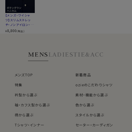
裾をパンツイン＆アウトの両々で着用できるよう生産しま
ください
した。
【メンズ・ワイシャ
ツ】スリムストレッ
チ・ノンアイロン・ド
●ベーシックなボタンダウン
ライ・ニット・ボタン
8,800
¥
(税込)
ダウン
衿型は奇をてらうことのない、ベーシックなボタンダウン
です。
タイドアップ・ノーネクタイ両用で使える便利な衿型です。
MENS
LADIES
TIE&ACC
カジュアルはもちろん、スーツやジャケット・ネクタイと合
わせてビジネスに、ストレッチ性があるのでゴルフやスポ
ーツに、広範囲にコーディネイトできる人気のソフトスト
メンズTOP
新着商品
レッチシャツです。
特集
ozieのこだわりシャツ
ネクタイをする場合は、ざっくりとした素材感が特徴のニ
ットタイやフレスコタイ、リネン混のネクタイがおすすめで
衿型から選ぶ
素材・機能から選ぶ
す。
袖・カフス型から選ぶ
色から選ぶ
柄から選ぶ
スタイルから選ぶ
50417
Tシャツ・インナー
セーター・カーディガン