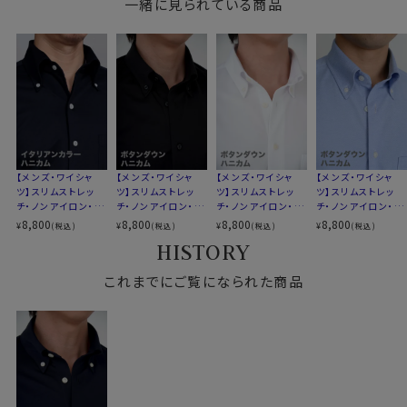
一緒に見られている商品
素材
ドライ加工
し、ハンガーにかけて干すだけ。
イージーケア
これでアイロンがけは、ほぼ必要ありません。
素材名
ニット（ハニカムメッシュ）
たたんでも折りじわがつきづらく、しわになりにくいため、
衿型
ボタンダウン
出張や旅行にもおすすめです。
キーパー
なし
前立て
裏前立て
後身頃
バックダーツ入り細身
●洗濯について
ポケット
ポケットあり
ご家庭洗濯推奨（※必ず洗濯ネットを使用ください）
柄
無地
クリーニングはお控えください（洗濯コースによっては、
【メンズ・ワイシャ
【メンズ・ワイシャ
【メンズ・ワイシャ
【メンズ・ワイシャ
ラウンドカット
ツ】スリムストレッ
ツ】スリムストレッ
ツ】スリムストレッ
ツ】スリムストレッ
伸縮する場合があります）
チ・ノンアイロン・ド
チ・ノンアイロン・ド
チ・ノンアイロン・ド
チ・ノンアイロン・ド
カフス
アジャスタブル
ライ・ニット・イタリ
ライ・ニット・ボタン
ライ・ニット・ボタン
ライ・ニット・ボタン
8,800
8,800
8,800
8,800
コンバーチブルカフス
¥
¥
¥
¥
(税込)
(税込)
(税込)
(税込)
アンカラー・ボタン
ダウン
ダウン
ダウン
HISTORY
衿高
前3.0cm 後4.5cm
ダウン・第一ボタン
●スリムフィット
あり
S-37・M-39・L-41cm
ウエストを絞ったバックダーツ入りのスリムなスタイル。
これまでにご覧になられた商品
サイズJ
LL-43・3L-45・4L-47cm
伸縮性と柔らかな感触が、体にフィットして快適でスタイ
全６サイズ
リッシュな着こなしができます。
スタイル
スリムフィット 細身
ozieのラインナップでもっともスリムなシャツです。
生産国
中国
着丈に関しては通常のozieのシャツよりも着丈をやや短
めに設定。
▼スポット商品につき再入荷はございませんのでご了承