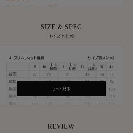
ネイビーブルー 紺青
【 ストレッチ 】【 ノンアイロン 】【 ソフト 】
【 スリムフィット 】【 ドライ 】
SIZE & SPEC
【 ニット・ハニカム 】
【 ボタンダウン 】【 長袖 】
サイズと仕様
●ソフト＆ストレッチでノンストレス
サラッとした肌ざわりと柔らかな着心地。
ナチュラルなストレッチが、動きやすい。
見た目はきちんと見えてスマート、だけど着心地は楽でリ
ラックス。
オールシーズン快適なストレスフリーのシャツ。
サラッとした肌ざわりとソフト感が心地いい、やみつきに
もっと見る
なる新感覚ノーストレスシャツです。
●吸汗速乾＝ドライ加工付き
暑い夏場に着心地が悪くなる要因として、汗をなかなか
REVIEW
吸わない・汗でぬれた生地がなかなか乾かないといった