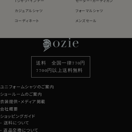
Tシャツ・インナー
セーター・カーディガン
ーニボタンダウンの衿台・カフス内側・前立て部分に表生
地と異なる生地を配置。
カジュアルシャツ
フォーマルシャツ
アンタイド（ノーネクタイ）の際に衿や前立て部分から、ま
た腕まくりをした時にカフス裏から表の生地と異なる生
コーディネート
メンズセール
レディースTOP
ネクタイ・アクセサリーTOP
新着商品
新着商品
地が覗くのがスタイリッシュ！
特集
ネクタイ
素材・機能から選ぶ
ネクタイピン
カフス部分はコンバーチブルカフスになっておりますの
衿型から選ぶ
ポケットチーフ
袖・カフス型から選ぶ
カフスボタン
で、カフスボタンもご利用いただけます。
色から選ぶ
ベルト
柄から選ぶ
サスペンダー
送料 全国一律770円
S-37～LL-43・3L-45･4L-47cm / トールM-88・L-90・
スタイルから選ぶ
財布・名刺入れ
カジュアルシャツ
バッグ
7700円以上送料無料
LL-90cm・全１２サイズにてご用意。(サイズ表C)
定番シャツ
帽子
ストール・マフラー
スポット商品につき再入荷はございませんのでご了承く
ユニフォームシャツのご案内
グローブ
ださい。
ショールームのご案内
50313
衣装提供・メディア掲載
会社概要
ショッピングガイド
送料について
返品交換について