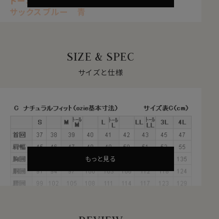
トーニBDシャツ
サックスブルー 青
【 ナチュラルフィット 】【 クールマックス 】
【 ドライ 】【 形態安定 】
【 ドゥエボットーニ 】【 ボタンダウン 】
SIZE & SPEC
【 長袖 】
サイズと仕様
自然な風合いと快適性を両立する
クールマックス®ファブリックとは？
・汗や水分を吸い上げ、蒸発させる吸水速乾のドライ素材
・衣服内をドライに保ち、日常の快適な着心地をサポート
・シワになりにくい形態安定
・綿素材をブレンドすることで、自然な風合いを感じる素
材
もっと見る
これらの特長を備えた素材が、綿混のクールマックス®フ
ァブリックです。
夏は汗を冬は蒸れを発散、1年を通してドライな着心地
をサポートします。