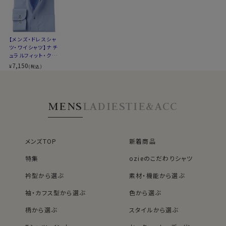
ポリエステル100％のクールマックス®オールシーズン・
▼スポット商品につき再入荷はございませんのでご了承
ファブリック
ください
シワになりにくい高い形態安定性と温調の高機能が特長
▼ナチュラルフィットフィットとは？
です。
【メンズ・ドレスシャ
後ろ身頃にダーツを入れて、ウエスト部分をやや絞ったス
ツ・ワイシャツ】ナチ
ポリエステル100％・クールマックスはこちら→
タイルです。
ュラルフィット・クー
適度に絞ったウエストラインは細すぎず、それでいてダボ
ルマックス・ドライ・
7,150
¥
(税込)
形態安定・ドゥエボ
＊クールマックス®（COOLMAX®）はThe LYCRA
つきのないシルエット。
ットーニ・ボタンダウ
Companyの商標です。
着心地を考え、細いだけのシャツとは一線を画したつくり
ン
になっています。
MENS
LADIES
TIE&ACC
※43cm（LL）・45cm（3L）・47cm(4L)サイズにおいて
●ドゥエボットーニ
は絞りを若干ゆるくしております。 細さを気にせず一般的
衿台に２つのボタンがある衿型です。
なサイズと同じ感覚でお選びください。
イタリア語でドゥエは「２つ」・ボットーニは「ボタン」とい
メンズTOP
新着商品
う意味です。
特集
ozieのこだわりシャツ
一番上のボタンを２つ縦につけることにより衿が高く、や
や大きめな衿型となっています。
衿型から選ぶ
素材・機能から選ぶ
袖・カフス型から選ぶ
色から選ぶ
●別生地使い
柄から選ぶ
スタイルから選ぶ
アンタイド（ノーネクタイ）でも衿立ちのいいドゥエボット