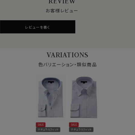
REVIEW
●ナチュラルな着用感を大切にした快適ドライ素材
お客様レビュー
汗や蒸れを発散させる吸水速乾素材に、綿をブレンド。綿
素材ならではの風合いをプラス。
レビューを書く
ドライ感を保ちながらも、ナチュラルな素材感が特長で
す。
機能性と見た目の自然さ、どちらも重視したい方に適し
た素材です。
VARIATIONS
また着用時だけでなく、洗濯後の乾きが早いのもドライ
機能のメリットです。
色バリエーション・類似商品
●形態安定でお手入れ楽
綿とポリエステルの混紡素材は、もともと洗濯後のお手
入れがしやすい特性を持っていますが、さらに形態安定
加工を施しています。
洗濯後もしわが残りにくく、しわが気になる場合でも簡
単なアイロンがけでご着用いただけます。
仕様表
SALE
SALE
綿65％・ポリエステル35％
また、ソフト感や素材感を引き立てるため特殊処理を施
ナチュラルフィット
ナチュラルフィット
ドライ加工
したうえで形態安定加工を行っています。