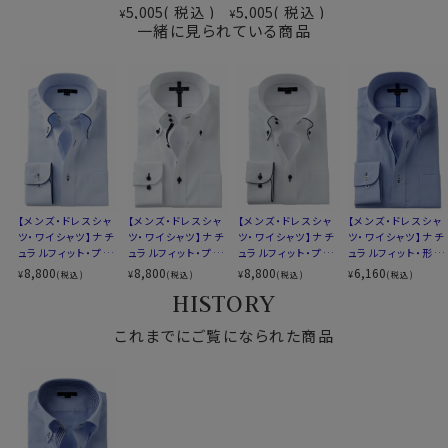
素材
5,005
税込
5,005
税込
¥
¥
（吸湿速乾素材＝COOLMAX®ファブリック）
その結果、吸水速乾性に加え、光沢感・ソフト感にも優
一緒に見られている商品
形態安定
れ、着心地のよさと、お手入れのしやすさを併せ持った上
素材名
ドビー
質なシャツに仕上がっています。
ドゥエボットーニ
衿型
ボタンダウン
キーパー
なし
●クールマックス®エコメイド・ファイバー使用
前立て
表前立て
100％再生ペットボトル素材から作られたクールマック
後身頃
バックダーツ入り
ス®エコメイド・ファイバーを使用。
ポケット
ポケットあり
ドライで快適な着心地を提供するとともに、環境にも配
柄
織柄無地
慮したサスティナブル素材です。
【メンズ・ドレスシャ
【メンズ・ドレスシャ
【メンズ・ドレスシャ
【メンズ・ドレスシャ
ラウンドカット
ツ・ワイシャツ】ナチ
ツ・ワイシャツ】ナチ
ツ・ワイシャツ】ナチ
ツ・ワイシャツ】ナチ
ュラルフィット・プレ
ュラルフィット・プレ
ュラルフィット・プレ
ュラルフィット・形態
カフス
アジャスタブル
ミアムコットン・形態
ミアムコットン・形態
ミアムコットン・形態
安定・ドゥエボット
8,800
8,800
8,800
6,160
¥
¥
¥
¥
(税込)
(税込)
(税込)
(税込)
コンバーチブルカフス
●素材の違いで選ぶクールマックスシャツ
安定・ドゥエボット
安定・ドゥエボット
安定・ドゥエボット
ーニ・ボタンダウン・
HISTORY
衿高
前3.5cm 後4.9cm
ーニ・ボタンダウン
ーニ・ボタンダウン
ーニ・ボタンダウン
SALE
▼見た目や質感はよりナチュラルに、扱いやすさも欲しい
S-37～LL-43・3L-45･4L-47cm
方
これまでにご覧になられた商品
サイズC
トールM-88・L-90・LL-90cm
綿×ポリエステル混紡のクールマックス®ファブリック
全１２サイズ
綿素材の風合いを活かしつつ、綿100％よりもシワになり
スタイル
ナチュラルフィット
にくいバランス型素材です。
生産国
中国
▼とにかくお手入れのしやすさを重視したい方