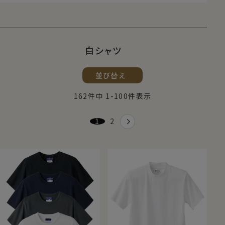
白シャツ
並び替え
162
件中
1
-
100
件表示
1
2