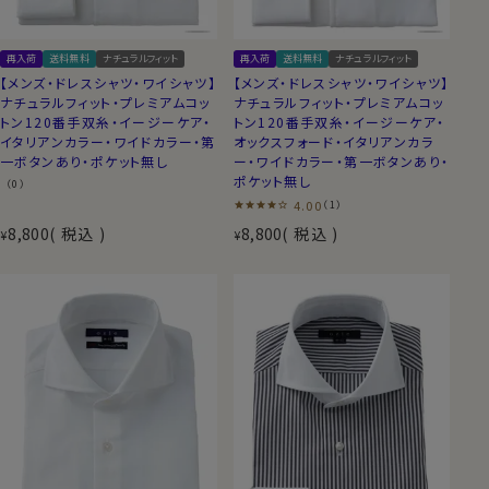
ご用意しています。本来、シャツメーカーにとっ
て、高級な素材に形態安定やイージーケアな
どの加工をすることは考えられない冒険です。
再入荷
送料無料
ナチュラルフィット
再入荷
送料無料
ナチュラルフィット
上質綿１００％のソフトな風合いや光沢のあ
【メンズ・ドレスシャツ・ワイシャツ】
【メンズ・ドレスシャツ・ワイシャツ】
る見栄えを最大限活かしつつ、しわになりにく
ナチュラルフィット・プレミアムコッ
ナチュラルフィット・プレミアムコッ
い加工を施し、洗濯後のお手入れを簡単にい
トン120番手双糸・イージーケア・
トン120番手双糸・イージーケア・
イタリアンカラー・ワイドカラー・第
オックスフォード・イタリアンカラ
たしました。
一ボタンあり・ポケット無し
ー・ワイドカラー・第一ボタンあり・
ポケット無し
（0）
4.00
（1）
8,800
税込
8,800
税込
¥
¥