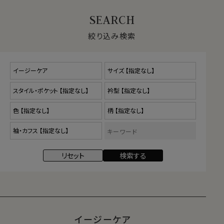
もともとの生地の特性によるシワになりにくい生地の
イージーケア。
イージーケアはアイロンがけが非常に楽！洗濯後は軽
絞り込み検索
いアイロンがけで着用いただけます。
生地によっては、アイロンがほぼ不要なタイプもござ
います。
高級生地特有の肌触りや見栄えの良さと、お手入れの
手軽さをもったシャツです。（※形態安定ではありませ
ん）
■ イージーケアとは
生地の風合いや見栄えを最大限いかし、しわになりにく
い加工を施したものです。
形態安定加工より防しわ性は少し弱くなりますが、アイ
ロンがけが簡単にできるため人気があります。
イージーケア加工のないシャツと比較してみると、イージ
ーケアシャツはアイロンがけがとてもスムーズ。まるでア
イージーケア
イロンが生地の上をすべるかのようです。