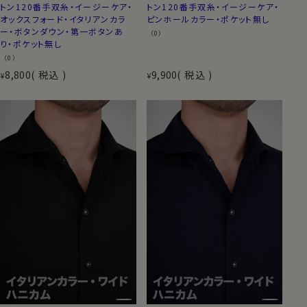
トン120番手双糸・イージーケア・
トン120番手双糸・イージーケア・
オックスフォード・イタリアンカラ
ピンホールカラー・ポケット無し
ー・ボタンダウン・第一ボタンあ
（0）
り・ポケット無し
（0）
8,800
税込
9,900
税込
¥
¥