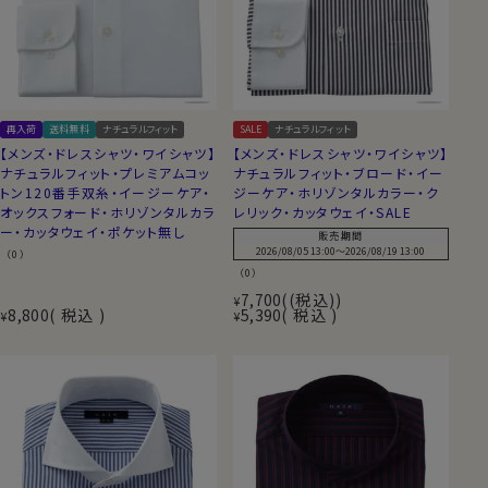
再入荷
送料無料
ナチュラルフィット
SALE
ナチュラルフィット
【メンズ・ドレスシャツ・ワイシャツ】
【メンズ・ドレスシャツ・ワイシャツ】
ナチュラルフィット・プレミアムコッ
ナチュラルフィット・ブロード・イー
トン120番手双糸・イージーケア・
ジーケア・ホリゾンタルカラー・ク
オックスフォード・ホリゾンタルカラ
レリック・カッタウェイ・SALE
ー・カッタウェイ・ポケット無し
販売期間
2026/08/05 13:00
〜
2026/08/19 13:00
（0）
（0）
7,700
(税込)
¥
8,800
税込
5,390
税込
¥
¥