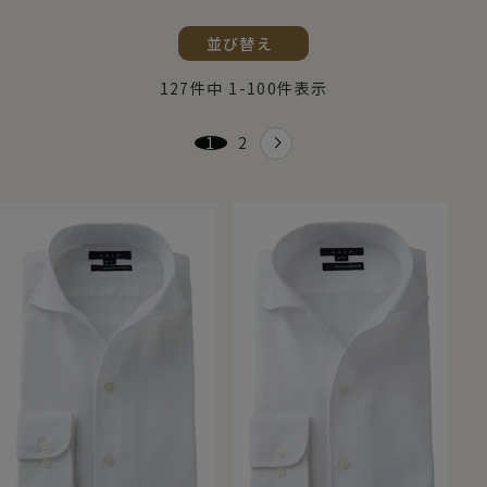
（※形態安定ではありません）
並び替え
127
件中
1
-
100
件表示
1
2
店長・柳田のひとことプッシュ！
プレミアムコットンにイージーケア加工！
ozieでは、
プレミアムコットンの貴重で高級な
超長綿にイージーケア加工を施したシャツ
も