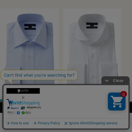
送料無料
ナチュラルフィット
送料無料
ナチュラルフィット
メンズ
レディース
ネクタイ・
シャツの
【メンズ・ドレスシャツ・ワイシャツ】
【メンズ・ドレスシャツ・ワイシャツ】
シャツ
シャツ
アクセサリー
基礎知識
ナチュラルフィット・プレミアムコッ
ナチュラルフィット・ダブルカフス・
0
トン120番手双糸・オックスフォー
プレミアムコットン・120番手双
ド・イージーケア・ワイドカラー・ポ
糸・オックスフォード・イージーケ
ケット無し
ア・ホリゾンタルカラー・カッタウェ