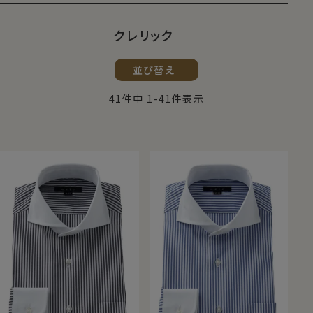
クレリック
並び替え
41
件中
1
-
41
件表示