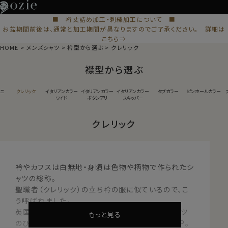
■ 裄丈詰め加工・刺繍加工について ■
お盆期間前後は、通常と加工期間が異なりますのでご了承ください。 詳細は
こちら⇒
HOME
メンズシャツ
衿型から選ぶ
クレリック
襟型から選ぶ
ーニ
クレリック
イタリアンカラー
イタリアンカラー
イタリアンカラー
タブカラー
ピンホールカラー
ワイド
ボタンアリ
スキッパー
クレリック
衿やカフスは白無地・身頃は色物や柄物で作られたシ
ャツの総称。
聖職者（クレリック）の立ち衿の服に似ているので、こ
う呼ばれました。
英国王室一族が好んで着用している格調高いシャツ
もっと見る
のひとつです。白い衿と身頃の柄がエレガンス度UP。