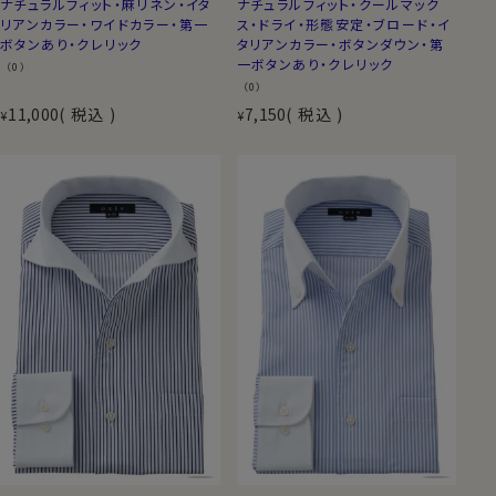
ナチュラルフィット・麻リネン・イタ
ナチュラルフィット・クールマック
リアンカラー・ワイドカラー・第一
ス・ドライ・形態安定・ブロード・イ
ボタンあり・クレリック
タリアンカラー・ボタンダウン・第
一ボタンあり・クレリック
（0）
（0）
11,000
税込
7,150
税込
¥
¥