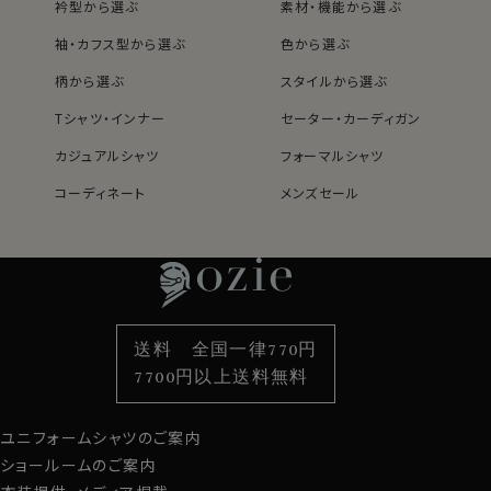
衿型から選ぶ
素材・機能から選ぶ
袖・カフス型から選ぶ
色から選ぶ
柄から選ぶ
スタイルから選ぶ
Tシャツ・インナー
セーター・カーディガン
カジュアルシャツ
フォーマルシャツ
コーディネート
メンズセール
レディースTOP
ネクタイ・アクセサリーTOP
新着商品
新着商品
特集
ネクタイ
素材・機能から選ぶ
ネクタイピン
衿型から選ぶ
ポケットチーフ
袖・カフス型から選ぶ
カフスボタン
色から選ぶ
ベルト
柄から選ぶ
サスペンダー
送料 全国一律770円
スタイルから選ぶ
財布・名刺入れ
カジュアルシャツ
バッグ
7700円以上送料無料
定番シャツ
帽子
ストール・マフラー
ユニフォームシャツのご案内
グローブ
ショールームのご案内