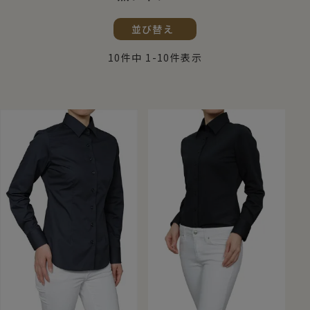
並び替え
10
件中
1
-
10
件表示