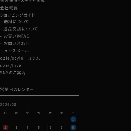
衣装提供・メディア掲載
会社概要
ショッピングガイド
送料について
返品交換について
お買い物FAQ
お問い合わせ
ニュースメール
ozie/style コラム
ozie/Live
SNSのご案内
営業日カレンダー
2026/08
日
月
火
水
木
金
土
1
2
3
4
5
6
7
8