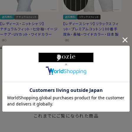
送料無料
ナチュラルフィット
送料無料
リラックスフィット
【レディース・ニットシャツ】
【レディースシャツ】リラックスフィ
ナチュラルフィット・七分袖・イージ
ット・プレミアムコットン100番手
ーケア・UVカット・ワイドカラー
双糸・長袖・ワイドカラー・日本製
（0）
（0）
8,800
税込
7,700
税込
¥
¥
10
件中
1
-
10
件表示
HISTORY
これまでにご覧になられた商品