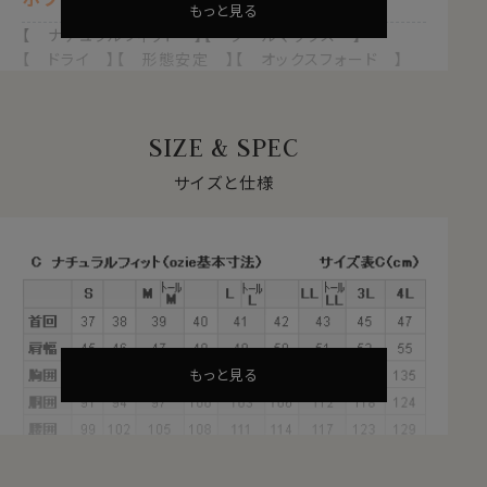
もっと見る
【 ナチュラルフィット 】【 クールマックス 】
【 ドライ 】【 形態安定 】【 オックスフォード 】
【 ホリゾンタルカラー/カッタウェイ 】
【 長袖 】
SIZE & SPEC
1年を通して快適な着心地を支える
クールマックス®オールシーズン・ファブリックとは？
サイズと仕様
・暑いときにはドライに、寒いときには暖かい！オールシー
ズン快適な着心地
・汗や水分をすばやく吸い上げ、蒸発させる吸水速乾のド
ライ素材
・衣服内をドライに保ち、日常の快適な着心地をサポート
・シワになりにくい形態安定
・洗濯後の乾きも早く、ほぼノンアイロンでお手入れが楽
もっと見る
これらの特長を備えた高機能素材が、ポリエステル
100％のクールマックス®オールシーズン・ファブリック。
サラッとしていて、軽やかな新感覚シャツ。オールシーズ
ンテクノロジー！