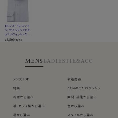
そんな扱いやすさを目指した素材です。
▼スポット商品につき再入荷はございませんのでご了承
ください
▼ナチュラルフィットとは？
●クールマックス®エコメイド・ファイバー使用
後ろ身頃にダーツを入れて、ウエスト部分をやや絞ったス
100％再生ペットボトル素材から作られたクールマック
【メンズ・ドレスシャ
タイルです。
ツ・ワイシャツ】ナチ
ス®エコメイド・ファイバーを使用。
適度に絞ったウエストラインは細すぎず、それでいてダボ
ュラルフィット・クー
ドライで快適な着心地を提供するとともに、環境にも配
つきのないシルエット。
ルマックス・オールシ
8,800
¥
(税込)
慮したサスティナブル素材です。
ーズン・ドライ・形態
着心地を考え、細いだけのシャツとは一線を画したつくり
安定・オックスフォー
になっています。
ド・ホリゾンタルカラ
ー・カッタウェイ
※43cm（LL）・45cm（3L）・47cm(4L)サイズにおいて
MENS
LADIES
TIE&ACC
●素材の違いで選ぶクールマックスシャツ
は絞りを若干ゆるくしております。 細さを気にせず一般的
▼とにかくお手入れのしやすさを重視したい方
なサイズと同じ感覚でお選びください。
ポリエステル100％のクールマックス®オールシーズン・
ファブリック
メンズTOP
新着商品
シワになりにくい高い形態安定性と温調の高機能が特長
特集
ozieのこだわりシャツ
です。
衿型から選ぶ
素材・機能から選ぶ
▼見た目や質感はよりナチュラルに、扱いやすさも欲しい
袖・カフス型から選ぶ
色から選ぶ
方
綿×ポリエステル混紡のクールマックス®ファブリック
柄から選ぶ
スタイルから選ぶ