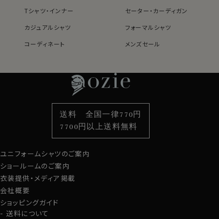
綿の風合いを活かしつつ、綿100％よりもシワになりにく
いバランス型素材です。
Tシャツ・インナー
セーター・カーディガン
綿×ポリエステル混紡・クールマックスはこちら→
カジュアルシャツ
フォーマルシャツ
＊クールマックス®（COOLMAX®）はThe LYCRA
コーディネート
メンズセール
Companyの商標です。
レディースTOP
ネクタイ・アクセサリーTOP
新着商品
新着商品
特集
ネクタイ
素材・機能から選ぶ
ネクタイピン
●ロイヤルオックスフォード
衿型から選ぶ
ポケットチーフ
袖・カフス型から選ぶ
カフスボタン
シャツ生地として人気のオックスフォード生地。
色から選ぶ
ベルト
柄から選ぶ
サスペンダー
ロイヤルオックスは、オックスフォードの中でもやや薄手
送料 全国一律770円
でシルクのような滑らかな肌ざわり。
スタイルから選ぶ
財布・名刺入れ
カジュアルシャツ
バッグ
7700円以上送料無料
さらに光沢感が一番あり、フォーマル感や高級感を演出
定番シャツ
帽子
ストール・マフラー
できます
ユニフォームシャツのご案内
グローブ
上質なオックスフォード生地です。
ショールームのご案内
衣装提供・メディア掲載
会社概要
●ホリゾンタルカラー
ショッピングガイド
衿の開き角度が大きい、通常のワイドカラーとは一線を
送料について
画した衿型がホリゾンタルカラー。