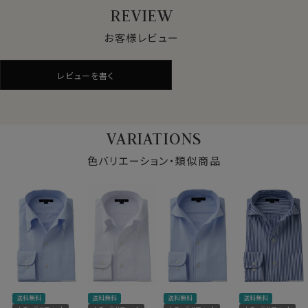
REVIEW
●通年快適な着用感を求める方へ
お客様レビュー
クールマックス®オールシーズン・ファブリックは、暑いと
きにはドライに、寒いときには暖かい。
レビューを書く
通年着用するビジネスシャツに適した素材です。
●サラッとしたドライ感と軽やかな着心地
VARIATIONS
肌離れのよいドライな着用感が持続。
汗を素早く発散、長時間の着用でもムレにくく、快適さを
色バリエーション・類似商品
保つ吸水速乾のドライ素材です。
また洗濯後の乾きが非常に早いのも、この高機能ドライ
の特徴です。
●形態安定でお手入れが非常に楽
着用時も洗濯後もシワになりにくい。
洗濯後もほぼノーアイロン。
仕様表
できるだけお手入れを楽に済ませたい方に最適な、防し
送料無料
送料無料
送料無料
送料無料
ポリエステル100％
わ性に優れた生地です。