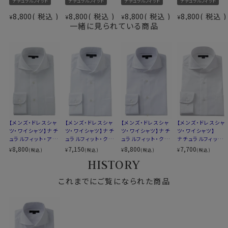
ナチュラルフィット
ナチュラルフィット
ナチュラルフィット
ナチュラルフィット
ドライ加工（吸湿速乾素材
（形態安定性＝W＆W性4級前後）
素材
8,800
税込
8,800
税込
8,800
税込
8,800
税込
¥
¥
¥
¥
＝COOLMAX®ファブリック）
一緒に見られている商品
形態安定
素材名
ロイヤルオックスフォード
●しわを残しにくくするozieおすすめのお手入れ方法
衿型
ホリゾンタルカラー(カッタウェイ)
クールマックス®オールシーズン・ファブリックは、形態安
キーパー
取り外し式
定性により、日々のお手入れが非常に楽。
前立て
裏前立て
お手入れ方法は全シャツ共通ですが、特に本製品は下記
後身頃
バックダーツ入り
方法でお手入れする事で、洗濯後のお手入れが楽になり
ポケット
ポケットあり
ます。
柄
織柄無地
ラウンドカット
・洗濯ネットに入れ、脱水は短めに設定（1分以内を目安
【メンズ・ドレスシャ
【メンズ・ドレスシャ
【メンズ・ドレスシャ
【メンズ・ドレスシャ
カフス
アジャスタブル
に）。生地への負担が少なく、シワも残りにくくなります。
ツ・ワイシャツ】ナチ
ツ・ワイシャツ】ナチ
ツ・ワイシャツ】ナチ
ツ・ワイシャツ】
ュラルフィット・アイ
ュラルフィット・クー
ュラルフィット・クー
ナチュラルフィット・
コンバーチブルカフス
・洗濯後はできるだけ早めに取り出し、軽くはたいてシワ
スコットン・プレミア
ルマックス・ドライ・
ルマックス・オールシ
プレミアムコットン・
8,800
7,150
8,800
7,700
¥
¥
¥
¥
(税込)
(税込)
(税込)
(税込)
衿高
前3.0cm 後4.3cm
を伸ばして干す。
ムコットン・イージ
形態安定・ホリゾン
ーズン・ドライ・形態
オックスフォード・形
HISTORY
S-37～LL-43・3L-45・4L-47cm
ーケア・ホリゾンタ
タルカラー・カッタウ
安定・ホリゾンタル
態安定・綿100%・
・形を整えて干すことで、ほぼノーアイロンでご着用いた
ルカラー・カッタウェ
ェイ
カラー・カッタウェ
ホリゾンタルカラー
サイズC
トールM-88・L-90・LL-90cm
だけます。
イ
これまでにご覧になられた商品
イ・ポケット無し
全１２サイズ
※しわの出方は洗濯環境や干し方により異なります。
スタイル
ナチュラルフィット
生産国
中国
忙しい日常の中でも、「洗って、干して、そのまま着られ
る」