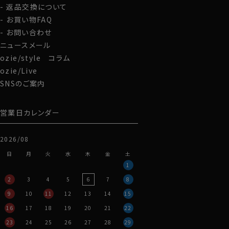
返品交換について
アンタイドで着用するとややオープンカラー気味に開く絶
妙なラインがとても小粋！
お買い物FAQ
タイドアップはもちろんですが、ビジネスシーンをアンタイ
お問い合わせ
ドで、そして上品カジュアルシャツとして着用するのが非
ニュースメール
常にお薦めの衿型です。
ozie/style コラム
ozie/Live
SNSのご案内
カフス部分はコンバーチブルカフスになっておりますの
で、カフスボタンもご利用いただけます。
営業日カレンダー
S-37～LL-43・3L-45･4L-47cm / トールM-88・L-90・
LL-90cm・全１２サイズにてご用意。(サイズ表C)
2026/08
スポット商品につき再入荷はございませんのでご了承く
日
月
火
水
木
金
土
ださい。
1
50321
2
3
4
5
6
7
8
9
10
11
12
13
14
15
16
17
18
19
20
21
22
23
24
25
26
27
28
29