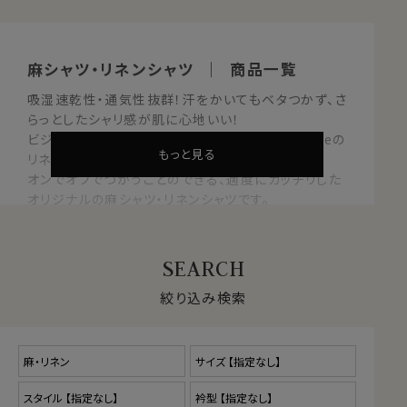
麻シャツ・リネンシャツ ｜ 商品一覧
吸湿速乾性・通気性抜群！汗をかいてもベタつかず、さ
らっとしたシャリ感が肌に心地いい！
ビジネスシーンでも使える上品でドレッシーなozieの
もっと見る
リネンシャツ
オンでオフでつかうことのできる、適度にカッチリした
オリジナルの麻シャツ・リネンシャツです。
高温多湿な日本の夏・カジュアルスタイルにクールビ
ズスタイルにピッタリなシャツです。
絞り込み検索