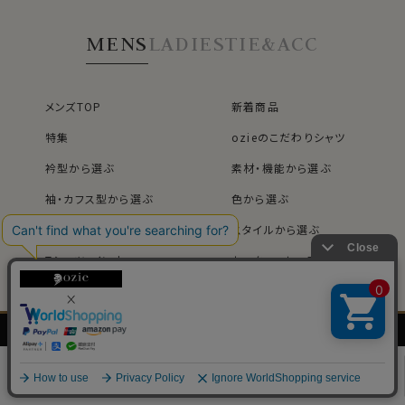
MENS
LADIES
TIE&ACC
メンズTOP
新着商品
特集
ozieのこだわりシャツ
衿型から選ぶ
素材・機能から選ぶ
袖・カフス型から選ぶ
色から選ぶ
柄から選ぶ
スタイルから選ぶ
Tシャツ・インナー
セーター・カーディガン
カジュアルシャツ
フォーマルシャツ
コーディネート
メンズセール
メンズ
レディース
ネクタイ・
シャツの
シャツ
シャツ
アクセサリー
基礎知識
レディースTOP
ネクタイ・アクセサリーTOP
新着商品
新着商品
0
特集
ネクタイ
素材・機能から選ぶ
ネクタイピン
衿型から選ぶ
ポケットチーフ
袖・カフス型から選ぶ
カフスボタン