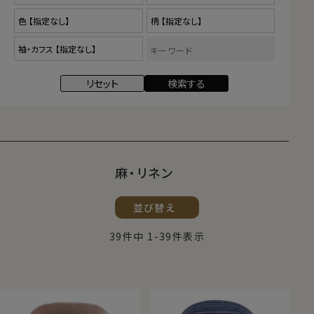
麻・リネン
店長・柳田のひとことプッシュ！
並び替え
ビジネスからカジュアルまで！
39
件中
1
-
39
件表示
ウオッシュ（製品洗い）のかかったカジュアル
ライクな麻シャツ（リネンシャツ）は、いくらで
もあります。そこでozieでは、ビジネスでもつ
かえるドレッシーな麻シャツをつくりました。
オンでオフでつかうことのできる、適度にカッ