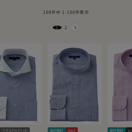
108
件中
1
-
100
件表示
1
2
ナチュラルフィット
送料無料
SALE
送料無料
レ