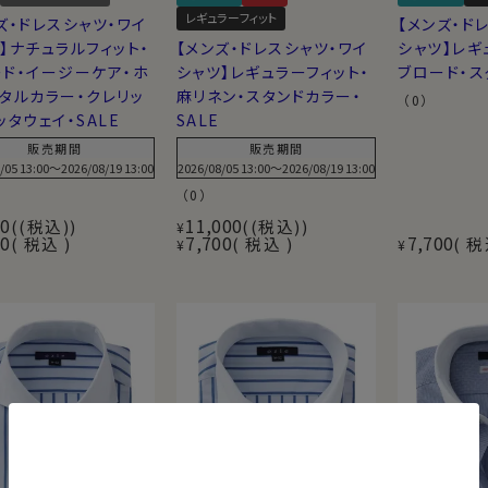
レギュラーフィット
ズ・ドレスシャツ・ワイ
【メンズ・ド
】ナチュラルフィット・
【メンズ・ドレスシャツ・ワイ
シャツ】レギ
ド・イージーケア・ホ
シャツ】レギュラーフィット・
ブロード・ス
タルカラー・クレリッ
麻リネン・スタンドカラー・
（0）
ッタウェイ・SALE
SALE
販売期間
販売期間
/05 13:00
〜
2026/08/19 13:00
2026/08/05 13:00
〜
2026/08/19 13:00
（0）
00
11,000
(税込)
(税込)
¥
90
7,700
7,700
税込
税込
税
¥
¥