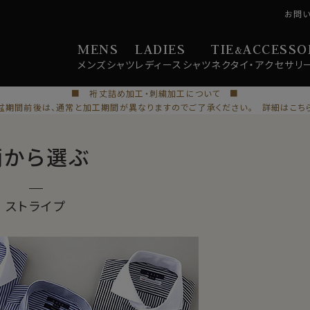
お問
MENS
LADIES
TIE
ACCESSO
&
メンズ
シャツ
レディース
シャツ
ネクタイ・
アクセサリ
■ 裄丈詰め加工・刺繍加工について ■
盆期間前後は、通常と加工期間が異なりますのでご了承ください。 詳細はこち
柄から選ぶ
ストライプ