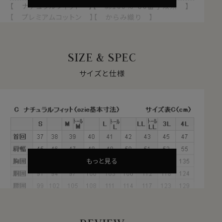
【 ナチュラルフィット 】【 綿100％・80番手双糸 】
【 プレミアムコットン 】【 からみ織り 】
【 ホリゾンタルカラー/カッタウェイ 】【 長袖 】
●プレミアムコットン＝超長綿とは？
SIZE & SPEC
綿は一般的に繊維が長いほうが上質となります。
ふつうの綿より1.5倍～2倍くらい繊維の長い綿（詳しくは
サイズと仕様
繊維の長さが28.6mm以上の原綿）を
超長綿（プレミア
ムコットン）
といいます。
その超長綿は、世界の綿生産量の3％しかない希少な高
級綿プレミアムコットンです。
通常の綿より
・しなやかで柔らかな風合い
・自然な美しい光沢
もっと見る
・優れた耐久性・吸湿性
といった特徴があります。