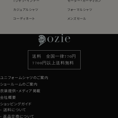
Tシャツ・インナー
セーター・カーディガン
カジュアルシャツ
フォーマルシャツ
コーディネート
メンズセール
レディースTOP
ネクタイ・アクセサリーTOP
新着商品
新着商品
特集
ネクタイ
素材・機能から選ぶ
ネクタイピン
衿型から選ぶ
ポケットチーフ
袖・カフス型から選ぶ
カフスボタン
色から選ぶ
ベルト
柄から選ぶ
サスペンダー
送料 全国一律770円
スタイルから選ぶ
財布・名刺入れ
カジュアルシャツ
バッグ
7700円以上送料無料
定番シャツ
帽子
ストール・マフラー
ユニフォームシャツのご案内
グローブ
ショールームのご案内
衣装提供・メディア掲載
会社概要
ショッピングガイド
送料について
返品交換について