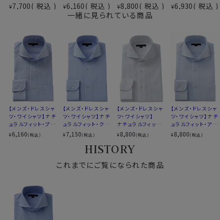
7,700
税込
6,160
税込
8,800
税込
6,930
税込
¥
¥
¥
¥
素材名
からみ織
ます。
一緒に見られている商品
衿型
ホリゾンタルカラー(カッタウェイ)
キーパー
取り外し式
前立て
裏前立て
●ホリゾンタルカラー
後身頃
バックダーツ入り
衿の開き角度が大きい、通常のワイドカラーとは一線を
ポケット
ポケットあり
画した衿型がホリゾンタルカラー。
柄
織柄無地
アンタイドで着用するとややオープンカラー気味に開く絶
ラウンドカット
妙なラインがとても小粋！
カフス
アジャスタブル
タイドアップはもちろんですが、ビジネスシーンをアンタイ
コンバーチブルカフス
ドで、そして上品カジュアルシャツとして着用するのが非
【メンズ・ドレスシャ
【メンズ・ドレスシャ
【メンズ・ドレスシャ
【メンズ・ドレスシャ
衿高
前3.0cm 後4.3cm
常にお薦めの衿型です。
ツ・ワイシャツ】ナチ
ツ・ワイシャツ】ナチ
ツ・ワイシャツ】
ツ・ワイシャツ】ナチ
ュラルフィット・プレ
ュラルフィット・クー
ナチュラルフィット・
ュラルフィット・アイ
S-37～LL-43・3L-45･4L-47cm
ミアムコットン・から
ルマックス・ドライ・
プレミアムコットン・
スコットン・プレミア
6,160
7,150
8,800
8,800
¥
¥
¥
¥
(税込)
(税込)
(税込)
(税込)
サイズC
トールM-88・L-90・LL-90cm
在宅・出勤といったテレワークスタイルにうってつけのシ
み織り・ホリゾンタ
形態安定・ホリゾン
からみ織り・ホリゾ
ムコットン・イージ
HISTORY
全１２サイズ
ルカラー・カッタウェ
タルカラー・カッタウ
ンタルカラー・カッタ
ーケア・ホリゾンタ
ャツといえるでしょう。
イ・SALE
ェイ
ウェイ
ルカラー・カッタウェ
スタイル
ナチュラルフィット
これまでにご覧になられた商品
イ
生産国
中国
カフス部分はコンバーチブルカフスになっておりますの
で、カフスボタンもご利用いただけます。
▼スポット商品につき再入荷はございませんのでご了承
ください
S-37～LL-43・3L-45･4L-47cm / トールM-88・L-90・
▼ナチュラルフィットとは？