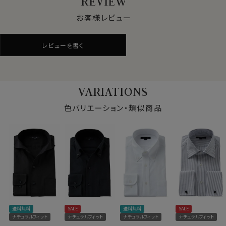
REVIEW
●からみ織りとは？
特殊な機械と、熟練の技術者なしには量産することがで
お客様レビュー
きない、世界的に見て希少性の高いシャツ生地＝それが
からみ織りです。
レビューを書く
見た目はシャツ生地でありながら、ニット生地の鹿の子
に近い涼しげな見栄え。
実際メッシュ状に織り込まれた目の粗いからみ織りは、
VARIATIONS
ニット生地よりいい意味でシャツ生地らしい張りがあって
シャリ感が強く、汗をかいた際にべたっと肌に張り付きに
色バリエーション・類似商品
くい肌離れのいい素材。
よって清涼感と風通しのいい通気性の良さを併せ持った、
春夏秋と3シーズンで着用するのに最適なシャツ生地で
す。
からみ織りを使用したシャツは、素肌で着用してこそ生
地特性がわかるシャツ。
ぜひ素肌で着用してみてください。
仕様表
※生地の特性上、若干透け感があります。
送料無料
SALE
送料無料
SALE
綿100％（80番手双糸）
インナーを着用される際、透け感が気になる方はシャツ
素材
ナチュラルフィット
ナチュラルフィット
ナチュラルフィット
ナチュラルフィット
プレミアムコットン.
ごしに透けづらいベージュのインナーをおすすめいたし