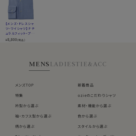
LL-90cm・全１２サイズにてご用意。(サイズ表C)
後ろ身頃にダーツを入れて、ウエスト部分をやや絞ったス
タイルです。
スポット商品につき再入荷はございませんのでご了承く
適度に絞ったウエストラインは細すぎず、それでいてダボ
ださい。
【メンズ・ドレスシャ
つきのないシルエット。
ツ・ワイシャツ】ナチ
50404
着心地を考え、細いだけのシャツとは一線を画したつくり
ュラルフィット・プレ
になっています。
ミアムコットン・から
8,800
¥
(税込)
み織り・ホリゾンタ
※43cm（LL）・45cm（3L）・47cm(4L)サイズにおいて
ルカラー・カッタウェ
は絞りを若干ゆるくしております。 細さを気にせず一般的
イ
なサイズと同じ感覚でお選びください。
MENS
LADIES
TIE&ACC
メンズTOP
新着商品
特集
ozieのこだわりシャツ
衿型から選ぶ
素材・機能から選ぶ
袖・カフス型から選ぶ
色から選ぶ
柄から選ぶ
スタイルから選ぶ