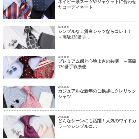
ネイビー系スーツやジャケットに合わせ
たコーディネート
2019.02.04
シンプルな上質白シャツならコレ！！
～高級120番手…
2019.01.09
プレミアム感と心地よさの共演 ～高級
120番手双糸使…
2018.12.27
カジュアルな新年のご挨拶にクレリック
シャツ
2018.12.20
どんなシーンにも活躍！人気のワイドカ
ラーでシンプルコ…