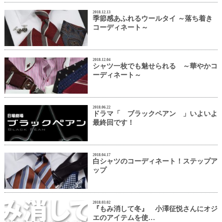
2018.12.13
季節感あふれるウールタイ ～落ち着き
コーディネート～
2018.12.04
シャツ一枚でも魅せられる ～華やかコ
ーディネート～
2018.06.22
ドラマ「 ブラックペアン 」いよいよ
最終回です！
2018.04.17
白シャツのコーディネート！ステップア
ップ
2018.03.02
『もみ消して冬』 小澤征悦さんにオジ
エのアイテムを使…