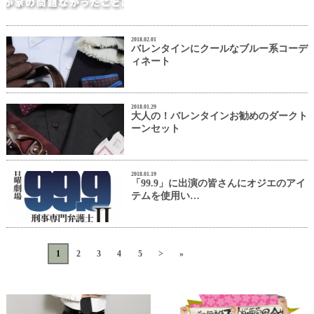
2018.02.01
バレンタインにクールなブルー系コーデ
ィネート
2018.01.29
大人の！バレンタインお勧めのダークト
ーンセット
2018.01.19
「99.9」に出演の皆さんにオジエのアイ
テムを使用い…
«
<
1
2
3
4
5
>
»