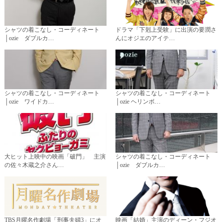
シャツの着こなし・コーディネート
ドラマ「下剋上受験」に出演の要潤さ
│ozie ダブルカ…
んにオジエのアイテ…
シャツの着こなし・コーディネート
シャツの着こなし・コーディネート
│ozie ワイドカ…
│ozie ヘリンボ…
大ヒット上映中の映画「破門」 主演
シャツの着こなし・コーディネート
の佐々木蔵之介さん…
│ozie ダブルカ…
TBS月曜名作劇場「刑事夫婦3」にオ
映画「結婚」主演のディーン・フジオ